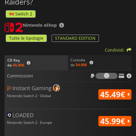
Raiders?
Switch 2
Nintendo eShop
Tutte le tipologie
STANDARD EDITION
Condividi
Custodia
CD Key
da
54.90€
da
45.49€
Commiss
Commissioni
Instant Gaming
45.49€
Nintendo Switch 2 · Global
LOADED
45.99€
Nintendo Switch 2 · Europe