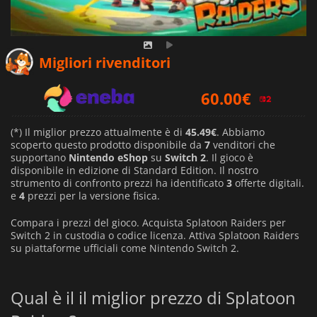
45.49
€
Migliori rivenditori
60.00
€
45.99
€
(*) Il miglior prezzo attualmente è di
45.49€
. Abbiamo
scoperto questo prodotto disponibile da
7
venditori che
supportano
Nintendo eShop
su
Switch 2
. Il gioco è
disponibile in edizione di Standard Edition. Il nostro
strumento di confronto prezzi ha identificato
3
offerte digitali.
e
4
prezzi per la versione fisica.
Compara i prezzi del gioco. Acquista Splatoon Raiders per
Switch 2 in custodia o codice licenza. Attiva Splatoon Raiders
su piattaforme ufficiali come Nintendo Switch 2.
Qual è il il miglior prezzo di Splatoon