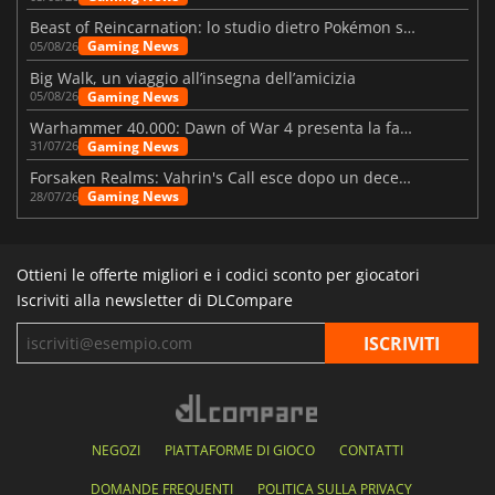
Beast of Reincarnation: lo studio dietro Pokémon su una nuova strada
Gaming News
05/08/26
Big Walk, un viaggio all’insegna dell’amicizia
Gaming News
05/08/26
Warhammer 40.000: Dawn of War 4 presenta la fazione dei Necron
Gaming News
31/07/26
Forsaken Realms: Vahrin's Call esce dopo un decennio di sviluppo
Gaming News
28/07/26
Ottieni le offerte migliori e i codici sconto per giocatori
Iscriviti alla newsletter di DLCompare
NEGOZI
PIATTAFORME DI GIOCO
CONTATTI
DOMANDE FREQUENTI
POLITICA SULLA PRIVACY