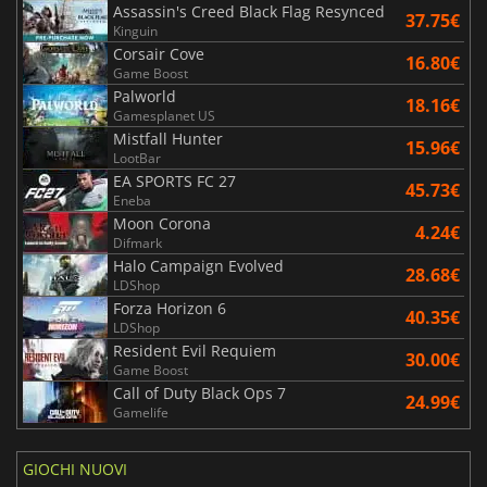
Assassin's Creed Black Flag Resynced
37.75€
Kinguin
Corsair Cove
16.80€
Game Boost
Palworld
18.16€
Gamesplanet US
Mistfall Hunter
15.96€
LootBar
EA SPORTS FC 27
45.73€
Eneba
Moon Corona
4.24€
Difmark
Halo Campaign Evolved
28.68€
LDShop
Forza Horizon 6
40.35€
LDShop
Resident Evil Requiem
30.00€
Game Boost
Call of Duty Black Ops 7
24.99€
Gamelife
GIOCHI NUOVI