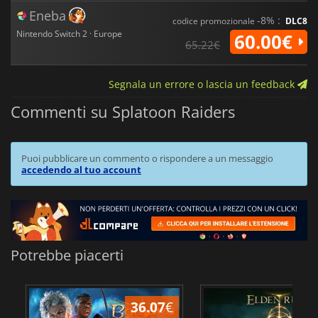
Eneba
-8% :
codice promozionale
DLC8
Nintendo Switch 2 · Europe
60.00€
65.22€
Segnala un errore o lascia un feedback
Commenti su Splatoon Raiders
Puoi pubblicare un commento o rispondere a un messaggio
accedendo al tuo account
Potrebbe piacerti
36.07
€
2