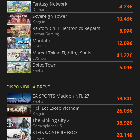
Fantasy Network
4.23€
Difmark
Sovereign Tower
10.48€
Kinguin
ReStory Chill Electronics Repairs
8.99€
Instant Gaming
Montabi
12.09€
LOADED
Marvel Tokon Fighting Souls
41.22€
LDShop
Doloc Town
5.09€
Eneba
DISPONIBILI A BREVE
EA SPORTS Madden NFL 27
59.80€
Eneba
Hell Let Loose Vietnam
26.08€
Kinguin
The Sinking City 2
38.92€
Gamesplanet US
STEINS;GATE RE BOOT
20.14€
Kinguin