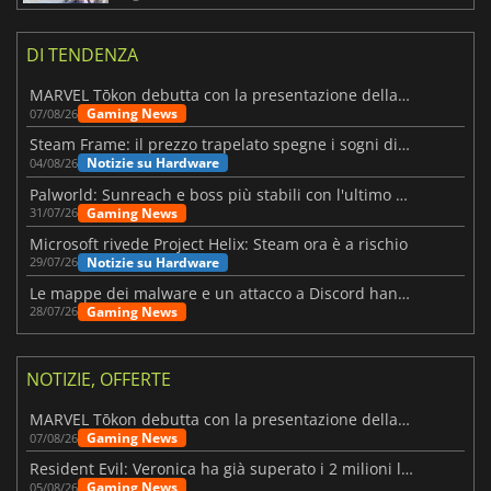
DI TENDENZA
MARVEL Tōkon debutta con la presentazione della roadmap per il primo anno
Gaming News
07/08/26
Steam Frame: il prezzo trapelato spegne i sogni di un VR economico
Notizie su Hardware
04/08/26
Palworld: Sunreach e boss più stabili con l'ultimo update
Gaming News
31/07/26
Microsoft rivede Project Helix: Steam ora è a rischio
Notizie su Hardware
29/07/26
Le mappe dei malware e un attacco a Discord hanno colpito Meccha Chameleon
Gaming News
28/07/26
NOTIZIE, OFFERTE
MARVEL Tōkon debutta con la presentazione della roadmap per il primo anno
Gaming News
07/08/26
Resident Evil: Veronica ha già superato i 2 milioni liste dei desideri
Gaming News
05/08/26