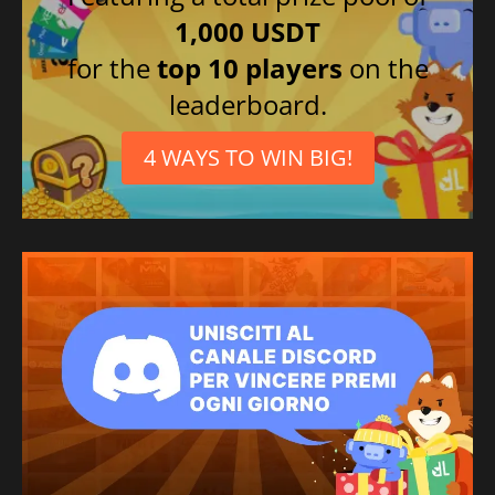
1,000 USDT
for the
top 10 players
on the
leaderboard.
4 WAYS TO WIN BIG!