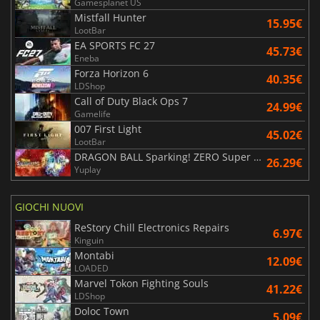
Gamesplanet US
Mistfall Hunter
15.95€
LootBar
EA SPORTS FC 27
45.73€
Eneba
Forza Horizon 6
40.35€
LDShop
Call of Duty Black Ops 7
24.99€
Gamelife
007 First Light
45.02€
LootBar
DRAGON BALL Sparking! ZERO Super Limit Breaking NEO
26.29€
Yuplay
GIOCHI NUOVI
ReStory Chill Electronics Repairs
6.97€
Kinguin
Montabi
12.09€
LOADED
Marvel Tokon Fighting Souls
41.22€
LDShop
Doloc Town
5.09€