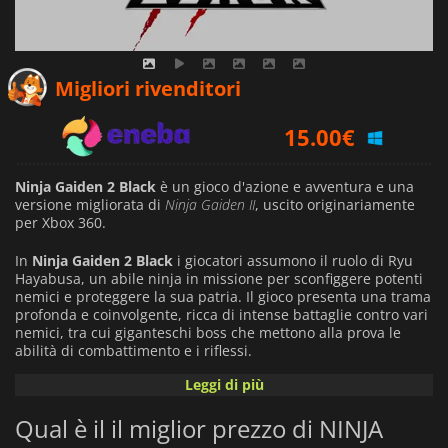
13.67
€
Migliori rivenditori
15.00
€
17.99
€
Ninja Gaiden 2 Black
è un gioco d'azione e avventura e una
versione migliorata di
Ninja Gaiden II
, uscito originariamente
per Xbox 360.
In
Ninja Gaiden 2 Black
i giocatori assumono il ruolo di Ryu
Hayabusa, un abile ninja in missione per sconfiggere potenti
nemici e proteggere la sua patria. Il gioco presenta una trama
profonda e coinvolgente, ricca di intense battaglie contro vari
nemici, tra cui giganteschi boss che mettono alla prova le
abilità di combattimento e i riflessi.
Leggi di più
Il sistema di combattimento è uno dei punti di forza del gioco
e permette di combinare attacchi in mischia, armi a distanza
Qual è il il miglior prezzo di NINJA
e potenti tecniche ninja. I giocatori possono potenziare le
abilità e le armi di Ryu, dando un senso di progressione nel