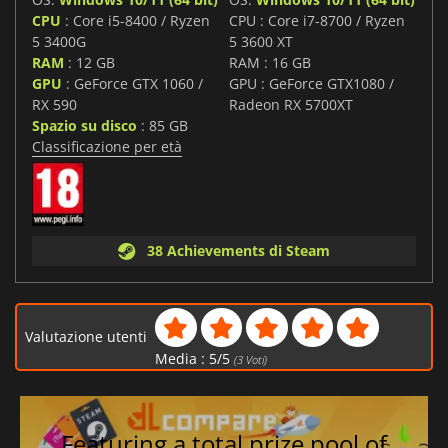
CPU
: Core i5-8400 / Ryzen
CPU : Core i7-8700 / Ryzen
5 3400G
5 3600 XT
RAM
: 12 GB
RAM : 16 GB
GPU
: GeForce GTX 1060 /
GPU : GeForce GTX1080 /
RX 590
Radeon RX 5700XT
Spazio su disco
: 85 GB
Classificazione per età
38 Achievements di Steam
Valutazione utenti
Media :
5
/
5
(
3
Voti)
Featuring a total prize pool of