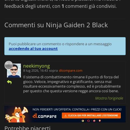
feedback degli utenti, con
1
commenti già condivisi.
Commenti su Ninja Gaiden 2 Black
Puoi pubblicare un commento o rispondere a un messaggio
accedendo al tuo account
neekimyong
8 lug 2026, 16:43
sopra
dlcompare.com
Il sistema di combattimento rimane il punto di forza del
gioco. Veloce, impegnativo e gratificante, senza mai
risultare eccessivamente complesso, ed è probabilmente
per questo che questa versione regge ancora così bene.
Mostra l'originale
Potrebbe piacerti