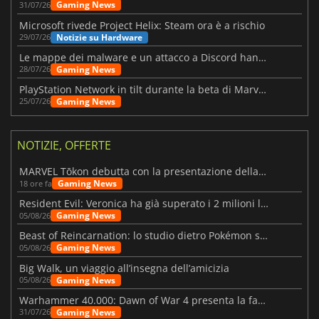
Gaming News
31/07/26
Microsoft rivede Project Helix: Steam ora è a rischio
Notizie su Hardware
29/07/26
Le mappe dei malware e un attacco a Discord hanno colpito Meccha Chameleon
Gaming News
28/07/26
PlayStation Network in tilt durante la beta di Marvel Tōkon
Gaming News
25/07/26
NOTIZIE, OFFERTE
MARVEL Tōkon debutta con la presentazione della roadmap per il primo anno
Gaming News
18 ore fa
Resident Evil: Veronica ha già superato i 2 milioni liste dei desideri
Gaming News
05/08/26
Beast of Reincarnation: lo studio dietro Pokémon su una nuova strada
Gaming News
05/08/26
Big Walk, un viaggio all’insegna dell’amicizia
Gaming News
05/08/26
Warhammer 40.000: Dawn of War 4 presenta la fazione dei Necron
Gaming News
31/07/26