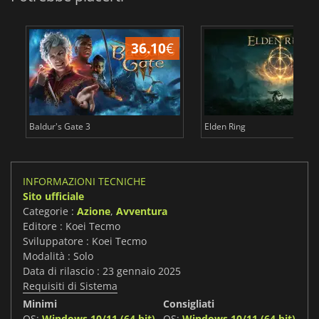
36.10
€
2
Baldur's Gate 3
Elden Ring
INFORMAZIONI TECNICHE
Sito ufficiale
Categorie :
Azione
,
Avventura
Editore : Koei Tecmo
Sviluppatore : Koei Tecmo
Modalità : Solo
Data di rilascio : 23 gennaio 2025
Requisiti di Sistema
Minimi
Consigliati
OS:
Windows 10/11 (64 bit)
OS:
Windows 10/11 (64 bit)