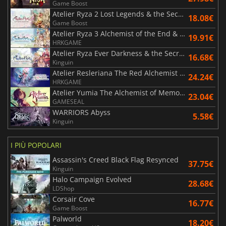
Game Boost
Atelier Ryza 2 Lost Legends & the Secret Fairy DX
18.08€
Game Boost
Atelier Ryza 3 Alchemist of the End & the Secret Key DX
19.91€
HRKGAME
Atelier Ryza Ever Darkness & the Secret Hideout DX
16.68€
Kinguin
Atelier Resleriana The Red Alchemist & the White Guardian
24.24€
HRKGAME
Atelier Yumia The Alchemist of Memories & the Envisioned Land
23.04€
GAMESEAL
WARRIORS Abyss
5.58€
Kinguin
I PIÙ POPOLARI
Assassin's Creed Black Flag Resynced
37.75€
Kinguin
Halo Campaign Evolved
28.68€
LDShop
Corsair Cove
16.77€
Game Boost
Palworld
18.20€