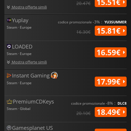
15.51€
20.47€
Mostra offerte simili
Yuplay
-3% :
codice promozionale
YU3SUMMER
Steam · Europe
15.81€
16.30€
LOADED
16.59€
Steam · Europe
Mostra offerte simili
Instant Gaming
17.99€
Steam · Europe
PremiumCDKeys
-8% :
codice promozionale
DLC8
Steam · Global
18.49€
20.10€
Gamesplanet US