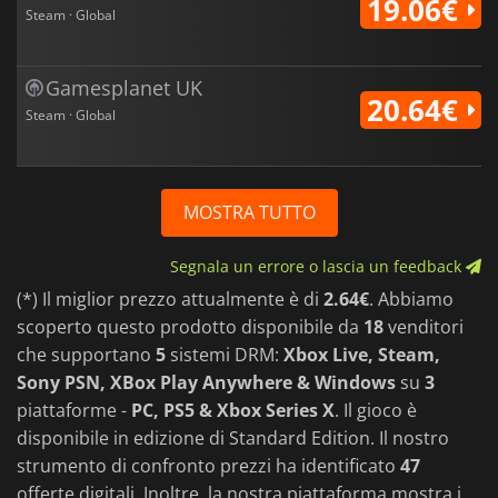
19.06€
Steam · Global
Gamesplanet UK
20.64€
Steam · Global
MOSTRA TUTTO
Segnala un errore o lascia un feedback
(*) Il miglior prezzo attualmente è di
2.64€
. Abbiamo
scoperto questo prodotto disponibile da
18
venditori
che supportano
5
sistemi DRM:
Xbox Live, Steam,
Sony PSN, XBox Play Anywhere & Windows
su
3
piattaforme -
PC, PS5 & Xbox Series X
. Il gioco è
disponibile in edizione di Standard Edition. Il nostro
strumento di confronto prezzi ha identificato
47
offerte digitali. Inoltre, la nostra piattaforma mostra i