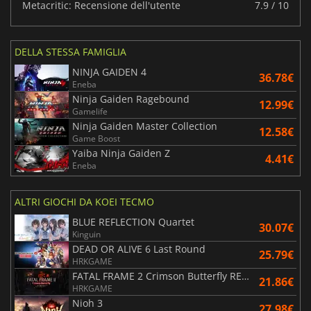
Metacritic: Recensione dell'utente
7.9 / 10
DELLA STESSA FAMIGLIA
NINJA GAIDEN 4
36.78€
Eneba
Ninja Gaiden Ragebound
12.99€
Gamelife
Ninja Gaiden Master Collection
12.58€
Game Boost
Yaiba Ninja Gaiden Z
4.41€
Eneba
ALTRI GIOCHI DA KOEI TECMO
BLUE REFLECTION Quartet
30.07€
Kinguin
DEAD OR ALIVE 6 Last Round
25.79€
HRKGAME
FATAL FRAME 2 Crimson Butterfly REMAKE
21.86€
HRKGAME
Nioh 3
27.98€