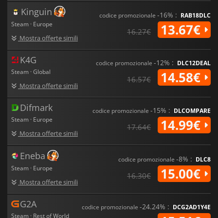
Kinguin
-16% :
codice promozionale
RAB18DLC
Steam · Europe
13.67€
16.27€
Mostra offerte simili
K4G
-12% :
codice promozionale
DLC12DEAL
Steam · Global
14.58€
16.57€
Mostra offerte simili
Difmark
-15% :
codice promozionale
DLCOMPARE
Steam · Europe
14.99€
17.64€
Mostra offerte simili
Eneba
-8% :
codice promozionale
DLC8
Steam · Europe
15.00€
16.30€
Mostra offerte simili
G2A
-24.24% :
codice promozionale
DCG2AD1Y4E
Steam · Rest of World