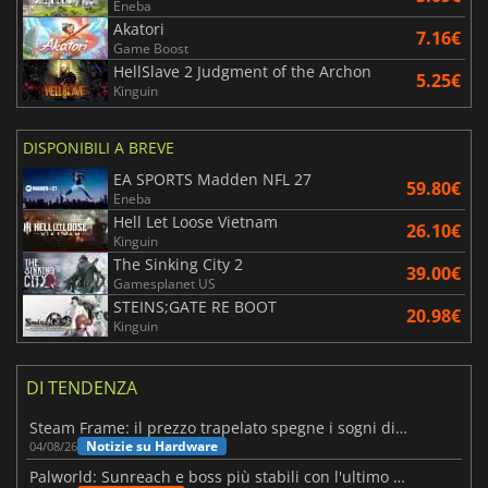
Eneba
Akatori
7.16€
Game Boost
HellSlave 2 Judgment of the Archon
5.25€
Kinguin
DISPONIBILI A BREVE
EA SPORTS Madden NFL 27
59.80€
Eneba
Hell Let Loose Vietnam
26.10€
Kinguin
The Sinking City 2
39.00€
Gamesplanet US
STEINS;GATE RE BOOT
20.98€
Kinguin
DI TENDENZA
Steam Frame: il prezzo trapelato spegne i sogni di un VR economico
Notizie su Hardware
04/08/26
Palworld: Sunreach e boss più stabili con l'ultimo update