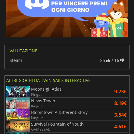
VALUTAZIONE
Steam
85
/ 16
ALTRI GIOCHI DA TWIN SAILS INTERACTIVE
Moonsigil Atlas
9.23€
Kinguin
News Tower
8.19€
Kinguin
Bloomtown A Different Story
3.54€
Kinguin
Survival Fountain of Youth
4.61€
GAMESEAL