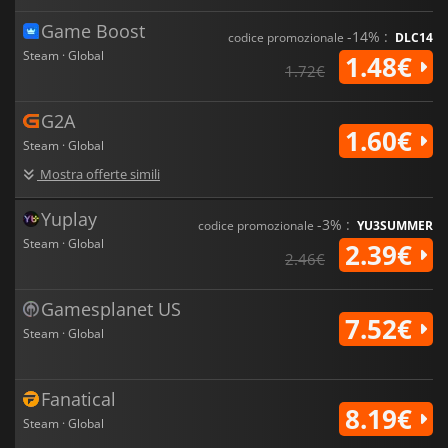
Game Boost
-14% :
codice promozionale
DLC14
Steam · Global
1.48€
1.72€
G2A
1.60€
Steam · Global
Mostra offerte simili
Yuplay
-3% :
codice promozionale
YU3SUMMER
Steam · Global
2.39€
2.46€
Gamesplanet US
7.52€
Steam · Global
Fanatical
8.19€
Steam · Global