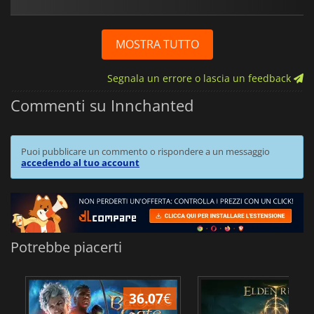
MOSTRA TUTTO
Segnala un errore o lascia un feedback
Commenti su Innchanted
Puoi pubblicare un commento o rispondere a un messaggio
accedendo al tuo account
Potrebbe piacerti
36.07
€
2