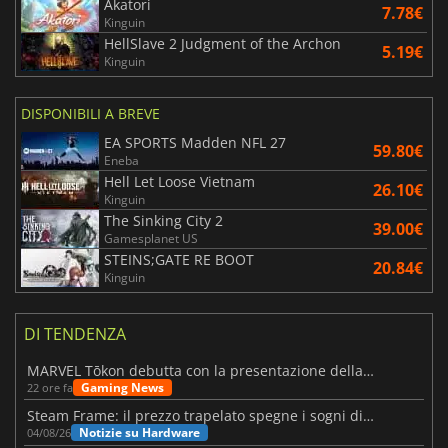
Akatori
7.78€
Kinguin
HellSlave 2 Judgment of the Archon
5.19€
Kinguin
DISPONIBILI A BREVE
EA SPORTS Madden NFL 27
59.80€
Eneba
Hell Let Loose Vietnam
26.10€
Kinguin
The Sinking City 2
39.00€
Gamesplanet US
STEINS;GATE RE BOOT
20.84€
Kinguin
DI TENDENZA
MARVEL Tōkon debutta con la presentazione della roadmap per il primo anno
Gaming News
22 ore fa
Steam Frame: il prezzo trapelato spegne i sogni di un VR economico
Notizie su Hardware
04/08/26