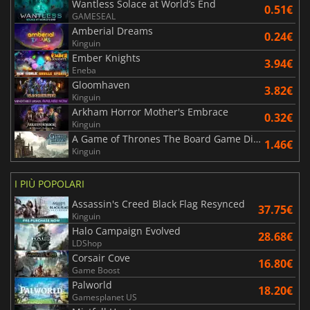
Wantless Solace at World’s End
0.51€
GAMESEAL
Amberial Dreams
0.24€
Kinguin
Ember Knights
3.94€
Eneba
Gloomhaven
3.82€
Kinguin
Arkham Horror Mother's Embrace
0.32€
Kinguin
A Game of Thrones The Board Game Digital Edition
1.46€
Kinguin
I PIÙ POPOLARI
Assassin's Creed Black Flag Resynced
37.75€
Kinguin
Halo Campaign Evolved
28.68€
LDShop
Corsair Cove
16.80€
Game Boost
Palworld
18.20€
Gamesplanet US