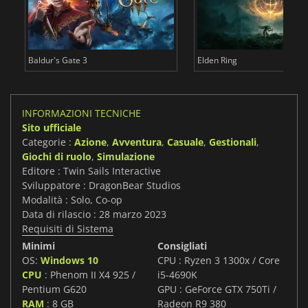
Baldur's Gate 3
Elden Ring
INFORMAZIONI TECNICHE
Sito ufficiale
Categorie :
Azione
,
Avventura
,
Casuale
,
Gestionali
,
Giochi di ruolo
,
Simulazione
Editore : Twin Sails Interactive
Sviluppatore : DragonBear Studios
Modalità : Solo, Co-op
Data di rilascio : 28 marzo 2023
Requisiti di Sistema
Minimi
Consigliati
OS:
Windows 10
CPU : Ryzen 3 1300x / Core
CPU
: Phenom II X4 925 /
i5-4690K
Pentium G620
GPU : GeForce GTX 750Ti /
RAM
: 8 GB
Radeon R9 380