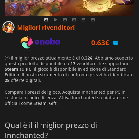
0.32
€
Migliori rivenditori
0.63
€
1.19
€
(*) Il miglior prezzo attualmente è di
0.32€
. Abbiamo scoperto
questo prodotto disponibile da
17
venditori che supportano
Steam
su
PC
. Il gioco è disponibile in edizione di Standard
Edition. Il nostro strumento di confronto prezzi ha identificato
28
offerte digitali.
Compara i prezzi del gioco. Acquista Innchanted per PC in
custodia o codice licenza. Attiva Innchanted su piattaforme
ufficiali come Steam, Gift.
Qual è il il miglior prezzo di
Innchanted?