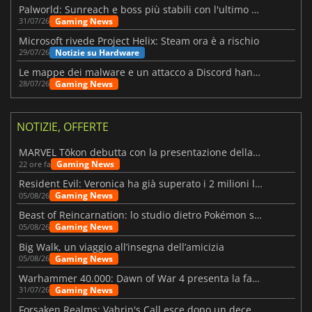
Palworld: Sunreach e boss più stabili con l'ultimo update
Gaming News
31/07/26
Microsoft rivede Project Helix: Steam ora è a rischio
Notizie su Hardware
29/07/26
Le mappe dei malware e un attacco a Discord hanno colpito Meccha Chameleon
Gaming News
28/07/26
NOTIZIE, OFFERTE
MARVEL Tōkon debutta con la presentazione della roadmap per il primo anno
Gaming News
22 ore fa
Resident Evil: Veronica ha già superato i 2 milioni liste dei desideri
Gaming News
05/08/26
Beast of Reincarnation: lo studio dietro Pokémon su una nuova strada
Gaming News
05/08/26
Big Walk, un viaggio all’insegna dell’amicizia
Gaming News
05/08/26
Warhammer 40.000: Dawn of War 4 presenta la fazione dei Necron
Gaming News
31/07/26
Forsaken Realms: Vahrin's Call esce dopo un decennio di sviluppo