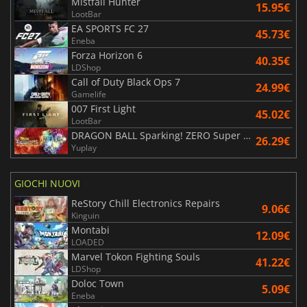
Mistfall Hunter
15.95€
LootBar
EA SPORTS FC 27
45.73€
Eneba
Forza Horizon 6
40.35€
LDShop
Call of Duty Black Ops 7
24.99€
Gamelife
007 First Light
45.02€
LootBar
DRAGON BALL Sparking! ZERO Super Limit Breaking NEO
26.29€
Yuplay
GIOCHI NUOVI
ReStory Chill Electronics Repairs
9.06€
Kinguin
Montabi
12.09€
LOADED
Marvel Tokon Fighting Souls
41.22€
LDShop
Doloc Town
5.09€
Eneba