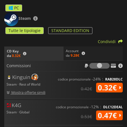
PC
Steam
Tutte le tipologie
STANDARD EDITION
Condividi
Account
CD Key
da
9.28€
da
0.32€
Commiss
Commissioni
Kinguin
-24% :
codice promozionale
RAB28DLC
Steam · Rest of World
0.32€
0.42€
Mostra offerte simili
K4G
-12% :
codice promozionale
DLC12DEAL
Steam · Global
0.47€
0.53€