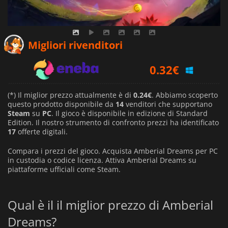
0.24
€
Migliori rivenditori
0.32
€
0.26
€
(*) Il miglior prezzo attualmente è di
0.24€
. Abbiamo scoperto
questo prodotto disponibile da
14
venditori che supportano
Steam
su
PC
. Il gioco è disponibile in edizione di Standard
Edition. Il nostro strumento di confronto prezzi ha identificato
17
offerte digitali.
Compara i prezzi del gioco. Acquista Amberial Dreams per PC
in custodia o codice licenza. Attiva Amberial Dreams su
piattaforme ufficiali come Steam.
Qual è il il miglior prezzo di Amberial
Dreams?