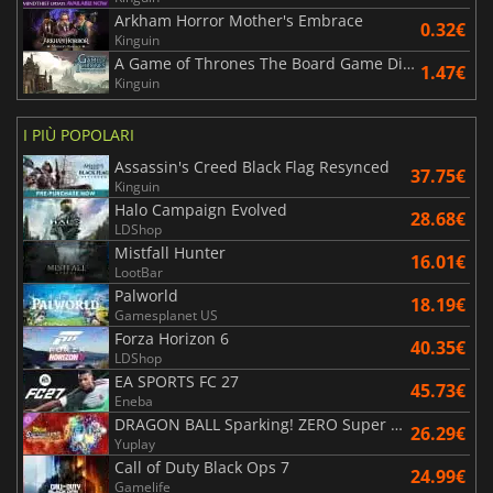
Arkham Horror Mother's Embrace
0.32€
Kinguin
A Game of Thrones The Board Game Digital Edition
1.47€
Kinguin
I PIÙ POPOLARI
Assassin's Creed Black Flag Resynced
37.75€
Kinguin
Halo Campaign Evolved
28.68€
LDShop
Mistfall Hunter
16.01€
LootBar
Palworld
18.19€
Gamesplanet US
Forza Horizon 6
40.35€
LDShop
EA SPORTS FC 27
45.73€
Eneba
DRAGON BALL Sparking! ZERO Super Limit Breaking NEO
26.29€
Yuplay
Call of Duty Black Ops 7
24.99€
Gamelife