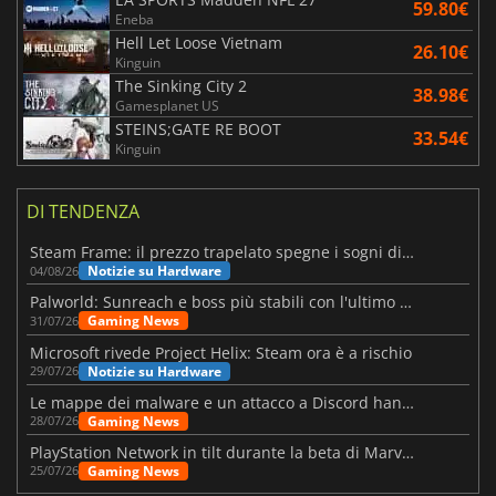
59.80€
Eneba
Hell Let Loose Vietnam
26.10€
Kinguin
The Sinking City 2
38.98€
Gamesplanet US
STEINS;GATE RE BOOT
33.54€
Kinguin
DI TENDENZA
Steam Frame: il prezzo trapelato spegne i sogni di un VR economico
Notizie su Hardware
04/08/26
Palworld: Sunreach e boss più stabili con l'ultimo update
Gaming News
31/07/26
Microsoft rivede Project Helix: Steam ora è a rischio
Notizie su Hardware
29/07/26
Le mappe dei malware e un attacco a Discord hanno colpito Meccha Chameleon
Gaming News
28/07/26
PlayStation Network in tilt durante la beta di Marvel Tōkon
Gaming News
25/07/26