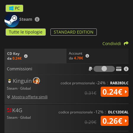
PC
Steam
Tutte le tipologie
STANDARD EDITION
Condividi
Account
CD Key
da
4.78€
da
0.24€
Commiss
Commissioni
Kinguin
-24% :
codice promozionale
RAB28DLC
Steam · Global
0.24€
0.31€
Mostra offerte simili
K4G
-12% :
codice promozionale
DLC12DEAL
Steam · Global
0.26€
0.29€