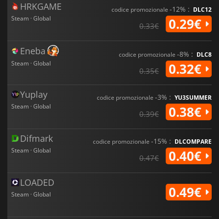
HRKGAME
-12% :
codice promozionale
DLC12
Steam · Global
0.29€
0.33€
Eneba
-8% :
codice promozionale
DLC8
Steam · Global
0.32€
0.35€
Yuplay
-3% :
codice promozionale
YU3SUMMER
Steam · Global
0.38€
0.39€
Difmark
-15% :
codice promozionale
DLCOMPARE
Steam · Global
0.40€
0.47€
LOADED
0.49€
Steam · Global