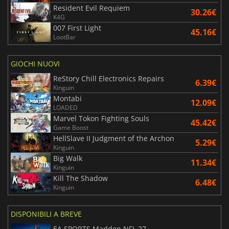
Resident Evil Requiem
30.26€
K4G
007 First Light
45.16€
LootBar
GIOCHI NUOVI
ReStory Chill Electronics Repairs
6.39€
Kinguin
Montabi
12.09€
LOADED
Marvel Tokon Fighting Souls
45.42€
Game Boost
HellSlave II Judgment of the Archon
5.29€
Kinguin
Big Walk
11.34€
Kinguin
Kill The Shadow
6.48€
Kinguin
DISPONIBILI A BREVE
EA SPORTS Madden NFL 27