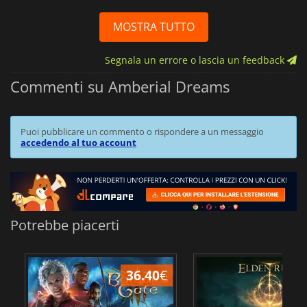
MOSTRA TUTTO
Segnala un errore o lascia un feedback
Commenti su Amberial Dreams
Puoi pubblicare un commento o rispondere a un messaggio
accedendo al tuo account
Potrebbe piacerti
36.40
€
2