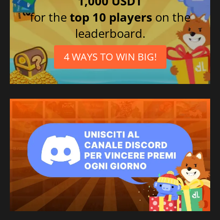
1,000 USDT
for the
top 10 players
on the
leaderboard.
4 WAYS TO WIN BIG!