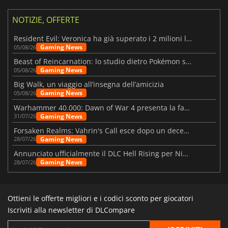
NOTIZIE, OFFERTE
Resident Evil: Veronica ha già superato i 2 milioni liste dei desideri
Gaming News
05/08/26
Beast of Reincarnation: lo studio dietro Pokémon su una nuova strada
Gaming News
05/08/26
Big Walk, un viaggio all’insegna dell’amicizia
Gaming News
05/08/26
Warhammer 40.000: Dawn of War 4 presenta la fazione dei Necron
Gaming News
31/07/26
Forsaken Realms: Vahrin's Call esce dopo un decennio di sviluppo
Gaming News
28/07/26
Annunciato ufficialmente il DLC Hell Rising per Nioh 3
Gaming News
28/07/26
Ottieni le offerte migliori e i codici sconto per giocatori
Iscriviti alla newsletter di DLCompare