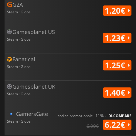
G2A
1.20€
Steam · Global
Gamesplanet US
1.23€
Steam · Global
Fanatical
1.25€
Steam · Global
Gamesplanet UK
1.40€
Steam · Global
GamersGate
-11% :
codice promozionale
DLCOMPARE
Steam · Global
6.22€
6.99€