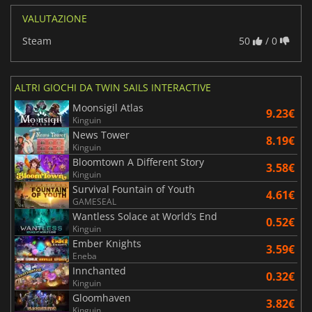
VALUTAZIONE
Steam
50
/ 0
ALTRI GIOCHI DA TWIN SAILS INTERACTIVE
Moonsigil Atlas
9.23€
Kinguin
News Tower
8.19€
Kinguin
Bloomtown A Different Story
3.58€
Kinguin
Survival Fountain of Youth
4.61€
GAMESEAL
Wantless Solace at World’s End
0.52€
Kinguin
Ember Knights
3.59€
Eneba
Innchanted
0.32€
Kinguin
Gloomhaven
3.82€
Kinguin