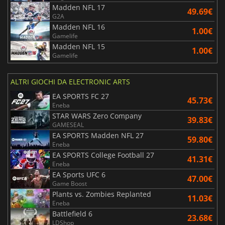
Madden NFL 17
49.69€
G2A
Madden NFL 16
1.00€
Gamelife
Madden NFL 15
1.00€
Gamelife
ALTRI GIOCHI DA ELECTRONIC ARTS
EA SPORTS FC 27
45.73€
Eneba
STAR WARS Zero Company
39.83€
GAMESEAL
EA SPORTS Madden NFL 27
59.80€
Eneba
EA SPORTS College Football 27
41.31€
Eneba
EA Sports UFC 6
47.00€
Game Boost
Plants vs. Zombies Replanted
11.03€
Eneba
Battlefield 6
23.68€
LDShop