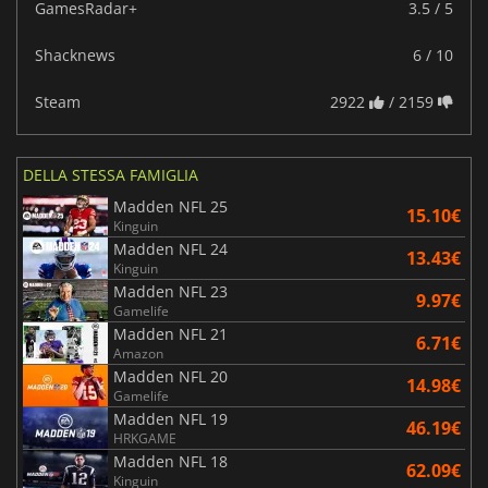
GamesRadar+
3.5 / 5
Shacknews
6 / 10
Steam
2922
/ 2159
DELLA STESSA FAMIGLIA
Madden NFL 25
15.10€
Kinguin
Madden NFL 24
13.43€
Kinguin
Madden NFL 23
9.97€
Gamelife
Madden NFL 21
6.71€
Amazon
Madden NFL 20
14.98€
Gamelife
Madden NFL 19
46.19€
HRKGAME
Madden NFL 18
62.09€
Kinguin