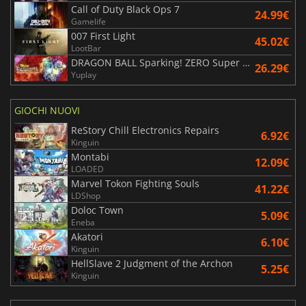
Call of Duty Black Ops 7
24.99€
Gamelife
007 First Light
45.02€
LootBar
DRAGON BALL Sparking! ZERO Super Limit Breaking NEO
26.29€
Yuplay
GIOCHI NUOVI
ReStory Chill Electronics Repairs
6.92€
Kinguin
Montabi
12.09€
LOADED
Marvel Tokon Fighting Souls
41.22€
LDShop
Doloc Town
5.09€
Eneba
Akatori
6.10€
Kinguin
HellSlave 2 Judgment of the Archon
5.25€
Kinguin