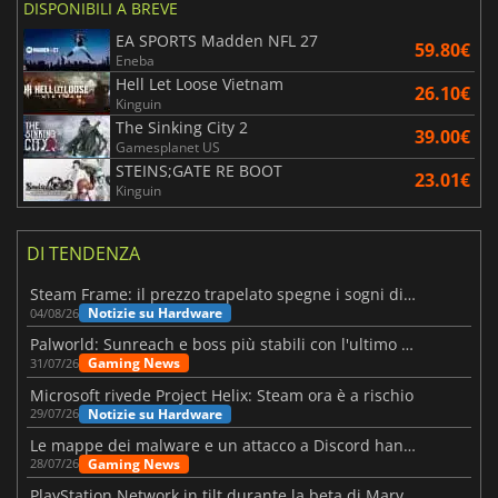
DISPONIBILI A BREVE
EA SPORTS Madden NFL 27
59.80€
Eneba
Hell Let Loose Vietnam
26.10€
Kinguin
The Sinking City 2
39.00€
Gamesplanet US
STEINS;GATE RE BOOT
23.01€
Kinguin
DI TENDENZA
Steam Frame: il prezzo trapelato spegne i sogni di un VR economico
Notizie su Hardware
04/08/26
Palworld: Sunreach e boss più stabili con l'ultimo update
Gaming News
31/07/26
Microsoft rivede Project Helix: Steam ora è a rischio
Notizie su Hardware
29/07/26
Le mappe dei malware e un attacco a Discord hanno colpito Meccha Chameleon
Gaming News
28/07/26
PlayStation Network in tilt durante la beta di Marvel Tōkon