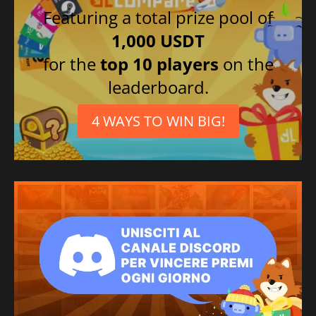
Featuring a total prize pool of
1,000 USDT
for the
top 10 players
on the
leaderboard.
4 WAYS TO WIN BIG!