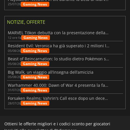
Gaming News
25/07/26
NOTIZIE, OFFERTE
MARVEL Tōkon debutta con la presentazione della roadmap per il primo anno
Gaming News
12 ore fa
Resident Evil: Veronica ha già superato i 2 milioni liste dei desideri
Gaming News
05/08/26
Beast of Reincarnation: lo studio dietro Pokémon su una nuova strada
Gaming News
05/08/26
Big Walk, un viaggio all’insegna dell’amicizia
Gaming News
05/08/26
Warhammer 40.000: Dawn of War 4 presenta la fazione dei Necron
Gaming News
31/07/26
Forsaken Realms: Vahrin's Call esce dopo un decennio di sviluppo
Gaming News
28/07/26
Ottieni le offerte migliori e i codici sconto per giocatori