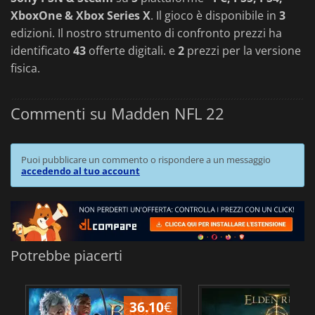
XboxOne & Xbox Series X
. Il gioco è disponibile in
3
edizioni. Il nostro strumento di confronto prezzi ha
identificato
43
offerte digitali. e
2
prezzi per la versione
fisica.
Commenti su Madden NFL 22
Puoi pubblicare un commento o rispondere a un messaggio
accedendo al tuo account
Potrebbe piacerti
36.10
€
2