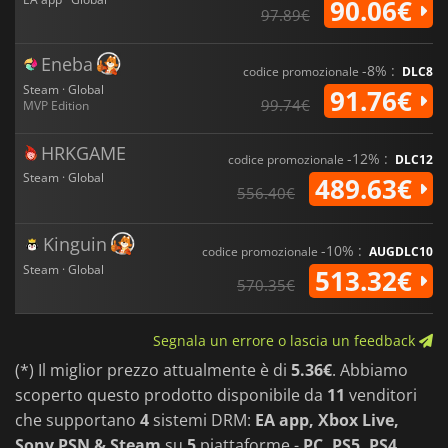
90.06€
97.89€
Eneba
-8% :
codice promozionale
DLC8
Steam · Global
91.76€
99.74€
MVP Edition
HRKGAME
-12% :
codice promozionale
DLC12
Steam · Global
489.63€
556.40€
Kinguin
-10% :
codice promozionale
AUGDLC10
Steam · Global
513.32€
570.35€
Segnala un errore o lascia un feedback
(*) Il miglior prezzo attualmente è di
5.36€
. Abbiamo
scoperto questo prodotto disponibile da
11
venditori
che supportano
4
sistemi DRM:
EA app, Xbox Live,
Sony PSN & Steam
su
5
piattaforme -
PC, PS5, PS4,