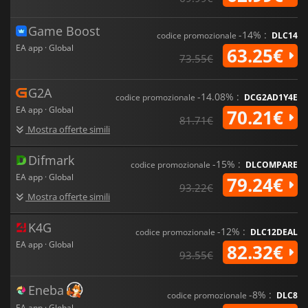
Game Boost
-14% :
codice promozionale
DLC14
EA app · Global
63.25€
73.55€
G2A
-14.08% :
codice promozionale
DCG2AD1Y4E
EA app · Global
70.21€
81.71€
Mostra offerte simili
Difmark
-15% :
codice promozionale
DLCOMPARE
EA app · Global
79.24€
93.22€
Mostra offerte simili
K4G
-12% :
codice promozionale
DLC12DEAL
EA app · Global
82.32€
93.55€
Eneba
-8% :
codice promozionale
DLC8
EA app · Global