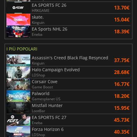
EA SPORTS FC 26
13.70€
HRKGAME
skate.
15.04€
Kinguin
EA Sports NHL 26
18.39€
Eneba
I PIÙ POPOLARI
Assassin's Creed Black Flag Resynced
37.75€
Kinguin
Halo Campaign Evolved
28.68€
LDShop
Corsair Cove
16.77€
Game Boost
Palworld
18.20€
Gamesplanet US
Mistfall Hunter
15.95€
LootBar
EA SPORTS FC 27
45.73€
Eneba
Forza Horizon 6
40.35€
LDShop