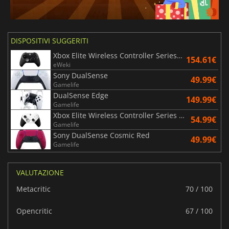
DISPOSITIVI SUGGERITI
Xbox Elite Wireless Controller Series 2 - Black
154.61€
eWeki
Sony DualSense
49.99€
Gamelife
DualSense Edge
149.99€
Gamelife
Xbox Elite Wireless Controller Series 2 - White
54.99€
Gamelife
Sony DualSense Cosmic Red
49.99€
Gamelife
VALUTAZIONE
Metacritic
70 / 100
Opencritic
67 / 100