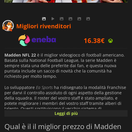
14.25
€
Migliori rivenditori
16.38
€
9.99
€
Madden NFL 22
è il miglior videogioco di football americano.
Basata sulla National Football League, la serie Madden è
sempre stata una delle preferite dai fan, e questa nuova
puntata include un sacco di novità che la comunità ha
richiesto per molto tempo.
Lo sviluppatore
Ea Sports
ha ridisegnato la modalità Franchise
per darvi il controllo assoluto di ogni aspetto della gestione
della squadra. Il roster del vostro staff è stato ampliato, e
potete migliorare i membri del vostro staff tramite alberi di
talento. Questi sostituiscono il vecchio sistema di
Leggi di più
aggiornamento degli allenatori, e si può progredire attraverso
di essi spendendo un nuovo tipo di valuta che si guadagna
Qual è il il miglior prezzo di Madden
quando si vincono le partite. Anche il sistema di scouting è
stato rivisto. La ricerca del vostro futuro giocatore di punta è