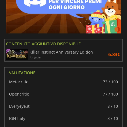
CONTENUTO AGGIUNTIVO DISPONIBILE
Killer Instinct Anniversary Edition
6.83€
Kinguin
VALUTAZIONE
Metacritic
73 / 100
Opencritic
77 / 100
Everyeye.it
8 / 10
IGN Italy
8 / 10