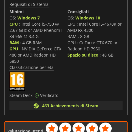
Requisiti di Sistema
Minimi
Consigliati
OS:
Windows 7
OS:
Windows 10
CPU
: Intel Core i5-750 @
CPU : Intel Core i5-4670K or
2.67 GHz or AMD Phenom II
AMD FX-4300
X4 965 @ 3.4 G
RAM : 8 GB
RAM
: 4 GB RAM
GPU : GeForce GTX 670 or
GPU
: NVIDIA GeForce GTX
Radeon HD 7950
480 or AMD Radeon HD
Spazio su disco
: 48 GB
5850
Classificazione per età
Steam Deck:
Verificato
463 Achievements di Steam
Valutazione utenti