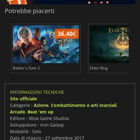
Potrebbe piacerti
36.40
€
2
Baldur's Gate 3
Elden Ring
INFORMAZIONI TECNICHE
Sito ufficiale
Categorie :
Azione
,
Combattimento e arti marziali
,
Arcade
,
Beat 'em up
Editore : Xbox Game Studios
Sviluppatore : Iron Galaxy
Modalità : Solo
Data di rilascio : 27 settembre 2017