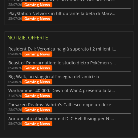
Gaming News
28/07/26
PlayStation Network in tilt durante la beta di Marvel Tōkon
Gaming News
25/07/26
NOTIZIE, OFFERTE
Resident Evil: Veronica ha già superato i 2 milioni liste dei desideri
Gaming News
05/08/26
Beast of Reincarnation: lo studio dietro Pokémon su una nuova strada
Gaming News
05/08/26
Big Walk, un viaggio all’insegna dell’amicizia
Gaming News
05/08/26
Warhammer 40.000: Dawn of War 4 presenta la fazione dei Necron
Gaming News
31/07/26
Forsaken Realms: Vahrin's Call esce dopo un decennio di sviluppo
Gaming News
28/07/26
Annunciato ufficialmente il DLC Hell Rising per Nioh 3
Gaming News
28/07/26