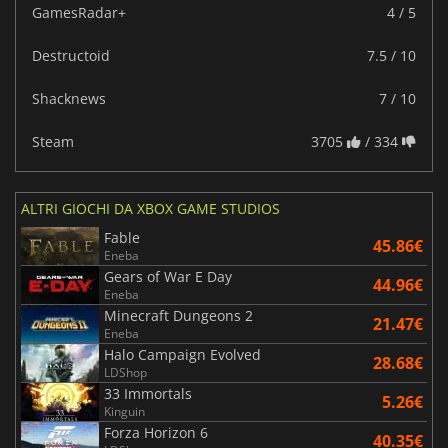
GamesRadar+
4 / 5
Destructoid
7.5 / 10
Shacknews
7 / 10
Steam
3705
/ 334
ALTRI GIOCHI DA XBOX GAME STUDIOS
Fable
45.86€
Eneba
Gears of War E Day
44.96€
Eneba
Minecraft Dungeons 2
21.47€
Eneba
Halo Campaign Evolved
28.68€
LDShop
33 Immortals
5.26€
Kinguin
Forza Horizon 6
40.35€