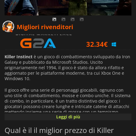
8.90
€
Migliori rivenditori
32.34
€
38.79
€
Killer Instinct
è un gioco di combattimento sviluppato da Iron
Galaxy e pubblicato da Microsoft Studios. Uscito
originariamente nel 1994, il gioco è stato da allora rifatto e
aggiornato per le piattaforme moderne, tra cui Xbox One e
Windows 10.
Il gioco offre una serie di personaggi giocabili, ognuno con
uno stile di combattimento, mosse e combo uniche. Il sistema
di combo, in particolare, è un tratto distintivo del gioco: i
giocatori possono creare lunghe e intricate catene di attacchi
mettendo insieme una serie di mosse con un tempismo
Leggi di più
preciso. Il gioco include anche una solida modalità di
allenamento, che consente ai giocatori di affinare le proprie
Qual è il il miglior prezzo di Killer
abilità e perfezionare le tecniche.