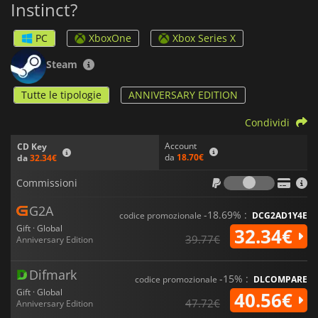
Instinct?
Killer Instinct
è dotato di una modalità per giocatore singolo e
di una modalità multigiocatore online, che permette ai
giocatori di competere contro avversari IA o umani. La grafica
PC
XboxOne
Xbox Series X
del gioco è impressionante, con animazioni fluide, modelli
dettagliati dei personaggi e sfondi vivaci. Anche gli effetti
Steam
sonori e il doppiaggio sono di alto livello e completano il ritmo
incalzante dell'azione di gioco e l'esperienza complessiva.
Tutte le tipologie
ANNIVERSARY EDITION
Il gioco presenta anche un sistema unico di "ombra", che
Condividi
consente ai giocatori di creare e allenare il proprio
personaggio "ombra", che può essere caricato nelle
Account
CD Key
classifiche online e utilizzato da altri giocatori come
da
18.70€
da
32.34€
manichino per esercitarsi.
Commiss
Commissioni
Nel complesso,
Killer Instinct
è un gioco imperdibile per gli
appassionati di picchiaduro, che offre un gameplay
G2A
-18.69% :
codice promozionale
DCG2AD1Y4E
coinvolgente, avversari impegnativi e un'ampia gamma di
Gift · Global
personaggi giocabili. Con il suo sistema di combo unico, la
32.34€
39.77€
Anniversary Edition
grafica straordinaria e la coinvolgente modalità
multigiocatore, Killer Instinct si distingue davvero come uno
dei migliori giochi di combattimento di tutti i tempi.
Difmark
-15% :
codice promozionale
DLCOMPARE
Gift · Global
40.56€
47.72€
Anniversary Edition