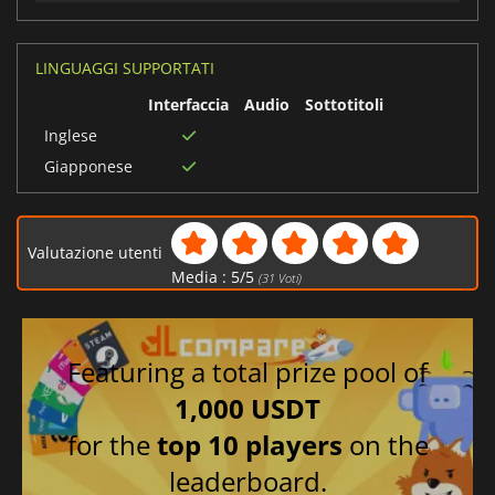
LINGUAGGI SUPPORTATI
Interfaccia
Audio
Sottotitoli
Inglese
Giapponese
Valutazione utenti
Media :
5
/
5
(
31
Voti)
Featuring a total prize pool of
1,000 USDT
for the
top 10 players
on the
leaderboard.