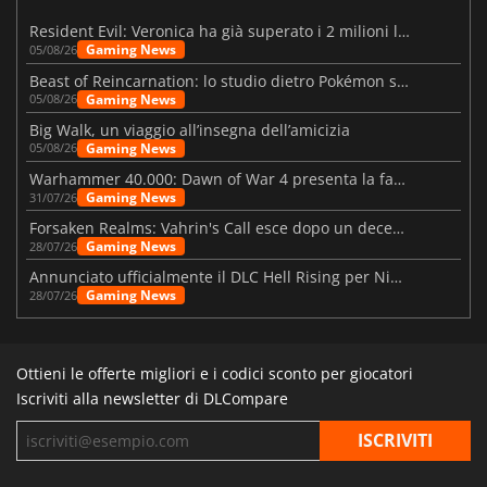
Resident Evil: Veronica ha già superato i 2 milioni liste dei desideri
Gaming News
05/08/26
Beast of Reincarnation: lo studio dietro Pokémon su una nuova strada
Gaming News
05/08/26
Big Walk, un viaggio all’insegna dell’amicizia
Gaming News
05/08/26
Warhammer 40.000: Dawn of War 4 presenta la fazione dei Necron
Gaming News
31/07/26
Forsaken Realms: Vahrin's Call esce dopo un decennio di sviluppo
Gaming News
28/07/26
Annunciato ufficialmente il DLC Hell Rising per Nioh 3
Gaming News
28/07/26
Ottieni le offerte migliori e i codici sconto per giocatori
Iscriviti alla newsletter di DLCompare