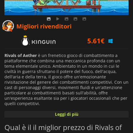
Migliori rivenditori
5.61
€
6.63
€
Rivals of Aether
è un frenetico gioco di combattimento a
piattaforme che combina una meccanica profonda con un
tema elementale unico. Ambientato in un mondo in cui le
8.39
€
civiltà in guerra sfruttano il potere del fuoco, dell'acqua,
dell'aria e della terra, il gioco offre un'emozionante
rivisitazione del genere dei combattimenti competitivi. Con un
cast di personaggi diversi, movimenti fluidi e un'attenzione
particolare ai combattimenti basati sull'abilità, offre
un'esperienza esaltante sia per i giocatori occasionali che per
quelli competitivi.
Leggi di più
Ogni combattente del gioco è legato a un'affinità elementale
che ne influenza gli attacchi, il movimento e le abilità speciali.
Qual è il il miglior prezzo di Rivals of
Che si tratti di usare il fuoco per lanciare assalti esplosivi,
l'acqua per controllare lo spazio con colpi fluidi o la terra per