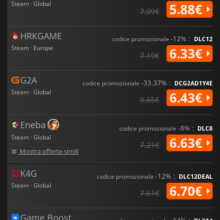
Steam · Global
5.88€
7.09€
HRKGAME
-12% :
codice promozionale
DLC12
Steam · Europe
6.33€
7.19€
G2A
-33.37% :
codice promozionale
DCG2AD1Y4E
Steam · Global
6.43€
9.65€
Eneba
-8% :
codice promozionale
DLC8
Steam · Global
6.63€
7.21€
Mostra offerte simili
K4G
-12% :
codice promozionale
DLC12DEAL
Steam · Global
6.70€
7.61€
Game Boost