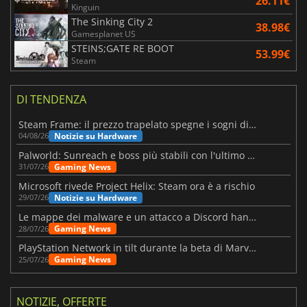
26.11€
Kinguin
The Sinking City 2
38.98€
Gamesplanet US
STEINS;GATE RE BOOT
53.99€
Steam
DI TENDENZA
Steam Frame: il prezzo trapelato spegne i sogni di un VR economico
Notizie su Hardware
04/08/26
Palworld: Sunreach e boss più stabili con l'ultimo update
Gaming News
31/07/26
Microsoft rivede Project Helix: Steam ora è a rischio
Notizie su Hardware
29/07/26
Le mappe dei malware e un attacco a Discord hanno colpito Meccha Chameleon
Gaming News
28/07/26
PlayStation Network in tilt durante la beta di Marvel Tōkon
Gaming News
25/07/26
NOTIZIE, OFFERTE