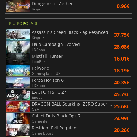
Dungeons of Aether
0.96€
Kinguin
I PIÙ POPOLARI
Assassin's Creed Black Flag Resynced
37.75€
Kinguin
Halo Campaign Evolved
28.68€
LDShop
Mistfall Hunter
16.01€
LootBar
Palworld
18.19€
Gamesplanet US
Forza Horizon 6
40.35€
LDShop
EA SPORTS FC 27
45.73€
Eneba
DRAGON BALL Sparking! ZERO Super Limit Breaking NEO
25.68€
G2A
Call of Duty Black Ops 7
24.99€
Gamelife
Resident Evil Requiem
30.26€
Game Boost