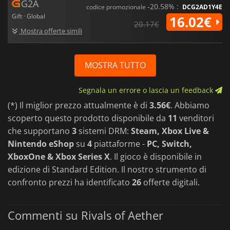
G2A
-20.58% :
codice promozionale
DCG2AD1Y4E
Gift · Global
16.02€
20.17€
Mostra offerte simili
MOSTRA TUTTO
Segnala un errore o lascia un feedback
(*) Il miglior prezzo attualmente è di
3.56€
. Abbiamo
scoperto questo prodotto disponibile da
11
venditori
che supportano
3
sistemi DRM:
Steam, Xbox Live &
Nintendo eShop
su
4
piattaforme -
PC, Switch,
XboxOne & Xbox Series X
. Il gioco è disponibile in
edizione di Standard Edition. Il nostro strumento di
confronto prezzi ha identificato
26
offerte digitali.
Commenti su Rivals of Aether