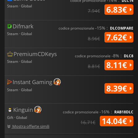
-14% :
codice promozionale
DLC14
Steam · Global
6.83€
7.94€
Difmark
-15% :
codice promozionale
DLCOMPARE
Steam · Global
7.62€
8.96€
PremiumCDKeys
-8% :
codice promozionale
DLC8
Steam · Global
8.11€
8.81€
Instant Gaming
8.39€
Steam · Global
Kinguin
-16% :
codice promozionale
RAB18DLC
Gift · Global
14.04€
16.71€
Mostra offerte simili