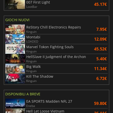
007 First Light
45.17€
LootBar
GIOCHI NUOVI
ReStory Chill Electronics Repairs
7.95€
Kinguin
Montabi
12.09€
LOADED
Marvel Tokon Fighting Souls
45.52€
Kinguin
HellSlave II Judgment of the Archon
5.40€
Kinguin
Big Walk
11.34€
Kinguin
Kill The Shadow
6.72€
Kinguin
DISPONIBILI A BREVE
EA SPORTS Madden NFL 27
59.80€
Eneba
Hell Let Loose Vietnam