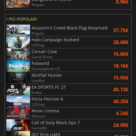
0.96€
Kinguin
I PIÙ POPOLARI
Assassin's Creed Black Flag Resynced
37.75€
Kinguin
Halo Campaign Evolved
28.68€
LDShop
Corsair Cove
16.80€
Game Boost
Palworld
18.16€
Gamesplanet US
Mistfall Hunter
15.95€
LootBar
EA SPORTS FC 27
45.73€
Eneba
Forza Horizon 6
40.35€
LDShop
Moon Corona
4.24€
Difmark
Call of Duty Black Ops 7
24.99€
Gamelife
007 First Light