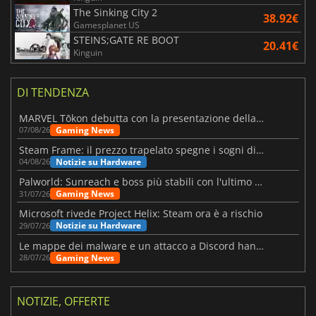
The Sinking City 2
38.92€
Gamesplanet US
STEINS;GATE RE BOOT
20.41€
Kinguin
DI TENDENZA
MARVEL Tōkon debutta con la presentazione della roadmap per il primo anno
Gaming News
07/08/26
Steam Frame: il prezzo trapelato spegne i sogni di un VR economico
Notizie su Hardware
04/08/26
Palworld: Sunreach e boss più stabili con l'ultimo update
Gaming News
31/07/26
Microsoft rivede Project Helix: Steam ora è a rischio
Notizie su Hardware
29/07/26
Le mappe dei malware e un attacco a Discord hanno colpito Meccha Chameleon
Gaming News
28/07/26
NOTIZIE, OFFERTE