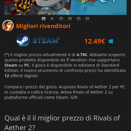
13.41
€
Migliori rivenditori
12.49
€
21.90
€
(*) Il miglior prezzo attualmente è di
4.78€
. Abbiamo scoperto
questo prodotto disponibile da
7
venditori che supportano
Steam
su
PC
. Il gioco è disponibile in edizione di Standard
Edition. Il nostro strumento di confronto prezzi ha identificato
12
offerte digitali.
Compara i prezzi del gioco. Acquista Rivals of Aether 2 per PC
in custodia o codice licenza. Attiva Rivals of Aether 2 su
piattaforme ufficiali come Steam, Gift.
Qual è il il miglior prezzo di Rivals of
Aether 2?