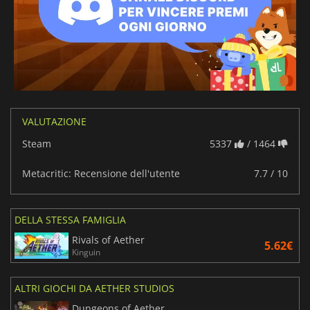
VALUTAZIONE
Steam
5337
/ 1464
Metacritic: Recensione dell'utente
7.7 / 10
DELLA STESSA FAMIGLIA
Rivals of Aether
5.62€
Kinguin
ALTRI GIOCHI DA AETHER STUDIOS
Dungeons of Aether