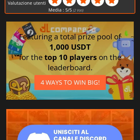
Valutazione utenti
Media :
5
/
5
(
2
Voti)
Featuring a total prize pool of
1,000 USDT
for the
top 10 players
on the
leaderboard.
4 WAYS TO WIN BIG!