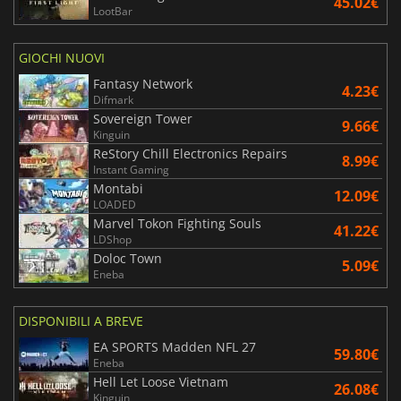
45.02€
LootBar
GIOCHI NUOVI
Fantasy Network
4.23€
Difmark
Sovereign Tower
9.66€
Kinguin
ReStory Chill Electronics Repairs
8.99€
Instant Gaming
Montabi
12.09€
LOADED
Marvel Tokon Fighting Souls
41.22€
LDShop
Doloc Town
5.09€
Eneba
DISPONIBILI A BREVE
EA SPORTS Madden NFL 27
59.80€
Eneba
Hell Let Loose Vietnam
26.08€
Kinguin