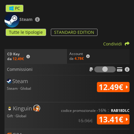
PC
Steam
Tutte le tipologie
STANDARD EDITION
Condividi
Account
CD Key
da
4.78€
da
12.49€
Commiss
Commissioni
Steam
12.49€
Steam · Global
Kinguin
-16% :
codice promozionale
RAB18DLC
Gift · Global
13.41€
15.96€