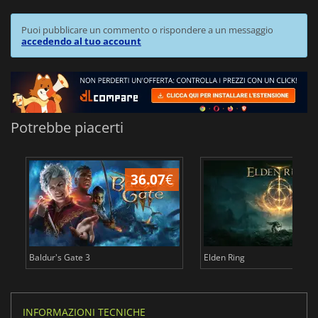
Puoi pubblicare un commento o rispondere a un messaggio
accedendo al tuo account
Potrebbe piacerti
36.07
€
2
Baldur's Gate 3
Elden Ring
INFORMAZIONI TECNICHE