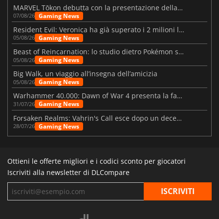
MARVEL Tōkon debutta con la presentazione della roadmap per il primo anno
Gaming News
07/08/26
Resident Evil: Veronica ha già superato i 2 milioni liste dei desideri
Gaming News
05/08/26
Beast of Reincarnation: lo studio dietro Pokémon su una nuova strada
Gaming News
05/08/26
Big Walk, un viaggio all’insegna dell’amicizia
Gaming News
05/08/26
Warhammer 40.000: Dawn of War 4 presenta la fazione dei Necron
Gaming News
31/07/26
Forsaken Realms: Vahrin's Call esce dopo un decennio di sviluppo
Gaming News
28/07/26
Ottieni le offerte migliori e i codici sconto per giocatori
Iscriviti alla newsletter di DLCompare