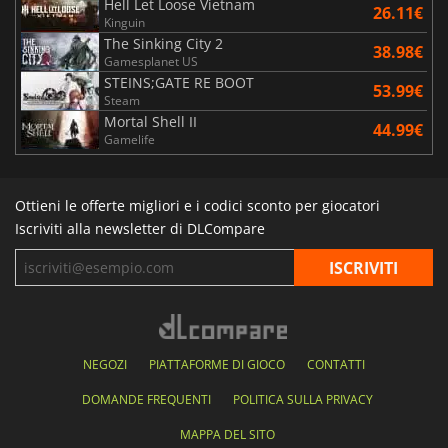
Hell Let Loose Vietnam
26.11€
Kinguin
The Sinking City 2
38.98€
Gamesplanet US
STEINS;GATE RE BOOT
53.99€
Steam
Mortal Shell II
44.99€
Gamelife
Ottieni le offerte migliori e i codici sconto per giocatori
Iscriviti alla newsletter di DLCompare
NEGOZI
PIATTAFORME DI GIOCO
CONTATTI
DOMANDE FREQUENTI
POLITICA SULLA PRIVACY
MAPPA DEL SITO