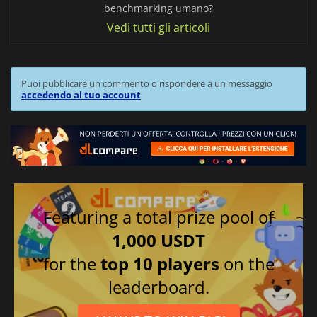
benchmarking umano?
Vedi tutti gli articoli
Puoi pubblicare un commento o rispondere a un messaggio
accedendo al tuo account
Featuring a total prize pool of
1,000 USDT
for the
top 10 players
on the
leaderboard.