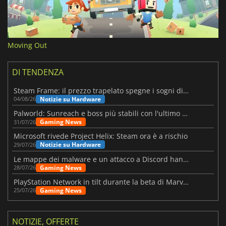
Moving Out
DI TENDENZA
Steam Frame: il prezzo trapelato spegne i sogni di un VR economico
Notizie su Hardware
04/08/26
Palworld: Sunreach e boss più stabili con l'ultimo update
Gaming News
31/07/26
Microsoft rivede Project Helix: Steam ora è a rischio
Notizie su Hardware
29/07/26
Le mappe dei malware e un attacco a Discord hanno colpito Meccha Chameleon
Gaming News
28/07/26
PlayStation Network in tilt durante la beta di Marvel Tōkon
Gaming News
25/07/26
NOTIZIE, OFFERTE