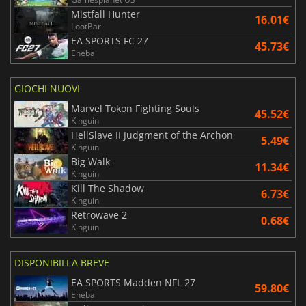
Mistfall Hunter
16.01€
LootBar
EA SPORTS FC 27
45.73€
Eneba
GIOCHI NUOVI
Marvel Tokon Fighting Souls
45.52€
Kinguin
HellSlave II Judgment of the Archon
5.49€
Kinguin
Big Walk
11.34€
Kinguin
Kill The Shadow
6.73€
Kinguin
Retrowave 2
0.68€
Kinguin
DISPONIBILI A BREVE
EA SPORTS Madden NFL 27
59.80€
Eneba