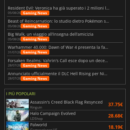
Resident Evil: Veronica ha già superato i 2 milioni liste dei desideri
Gaming News
05/08/26
Beast of Reincarnation: lo studio dietro Pokémon su una nuova strada
Gaming News
05/08/26
Big Walk, un viaggio all’insegna dell’amicizia
Gaming News
05/08/26
Warhammer 40.000: Dawn of War 4 presenta la fazione dei Necron
Gaming News
31/07/26
Forsaken Realms: Vahrin's Call esce dopo un decennio di sviluppo
Gaming News
28/07/26
Annunciato ufficialmente il DLC Hell Rising per Nioh 3
Gaming News
28/07/26
I PIÙ POPOLARI
Assassin's Creed Black Flag Resynced
37.75€
Kinguin
Halo Campaign Evolved
28.68€
LDShop
Palworld
18.19€
Gamesplanet US