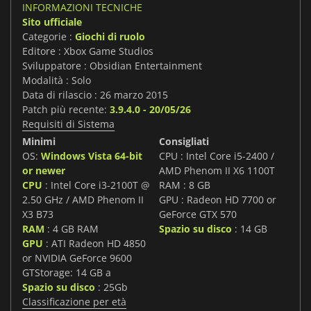
INFORMAZIONI TECNICHE
Sito ufficiale
Categorie :
Giochi di ruolo
Editore : Xbox Game Studios
Sviluppatore : Obsidian Entertainment
Modalità : Solo
Data di rilascio : 26 marzo 2015
Patch più recente:
3.9.4.0 - 20/05/26
Requisiti di Sistema
Minimi
Consigliati
OS:
Windows Vista 64-bit
CPU : Intel Core i5-2400 /
or newer
AMD Phenom II X6 1100T
CPU
: Intel Core i3-2100T @
RAM : 8 GB
2.50 GHz / AMD Phenom II
GPU : Radeon HD 7700 or
X3 B73
GeForce GTX 570
RAM
: 4 GB RAM
Spazio su disco
: 14 GB
GPU
: ATI Radeon HD 4850
or NVIDIA GeForce 9600
GTStorage: 14 GB a
Spazio su disco
: 25Gb
Classificazione per età