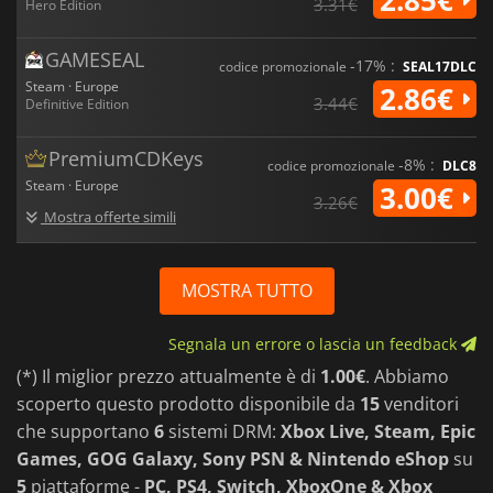
3.31€
Hero Edition
GAMESEAL
-17% :
codice promozionale
SEAL17DLC
Steam · Europe
2.86€
3.44€
Definitive Edition
PremiumCDKeys
-8% :
codice promozionale
DLC8
Steam · Europe
3.00€
3.26€
Mostra offerte simili
MOSTRA TUTTO
Segnala un errore o lascia un feedback
(*) Il miglior prezzo attualmente è di
1.00€
. Abbiamo
scoperto questo prodotto disponibile da
15
venditori
che supportano
6
sistemi DRM:
Xbox Live, Steam, Epic
Games, GOG Galaxy, Sony PSN & Nintendo eShop
su
5
piattaforme -
PC, PS4, Switch, XboxOne & Xbox