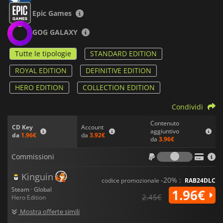
Epic Games
GOG GALAXY
Tutte le tipologie
STANDARD EDITION
ROYAL EDITION
DEFINITIVE EDITION
HERO EDITION
COLLECTION EDITION
Condividi
Contenuto
Account
CD Key
aggiuntivo
da
3.92€
da
1.96€
da
3.96€
Commiss
Commissioni
Kinguin
-20% :
codice promozionale
RAB24DLC
Steam · Global
1.96€
2.45€
Hero Edition
Mostra offerte simili