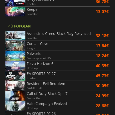
36.78€
Eneba
Keeper
13.07€
LootBar
I PIÙ POPOLARI
Assassin's Creed Black Flag Resynced
38.18€
LootBar
Corsair Cove
17.64€
Kinguin
Palworld
18.24€
Gamesplanet US
Forza Horizon 6
40.35€
LDShop
EA SPORTS FC 27
45.73€
Eneba
Resident Evil Requiem
30.05€
GAMESEAL
Call of Duty Black Ops 7
24.99€
Gamelife
Halo Campaign Evolved
28.68€
LDShop
EA SPORTS FC 26