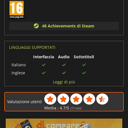
48 Achievements di Steam
LINGUAGGI SUPPORTATI
Interfaccia
Audio
Sottotitoli
Italiano
Inglese
Francese
Leggi di più
Tedesco
Spagnolo
Valutazione utenti
Polacco
Media :
4.7
/
5
(
72
Voti)
Russo