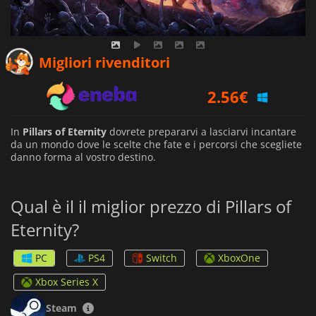
1.96
€
Migliori rivenditori
2.56
€
3.39
€
In
Pillars of Eternity
dovrete prepararvi a lasciarvi incantare
da un mondo dove le scelte che fate e i percorsi che scegliete
danno forma al vostro destino.
Qual è il il miglior prezzo di Pillars of
Eternity?
PC
PS4
Switch
XboxOne
Xbox Series X
Steam