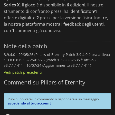
Series X
. Il gioco è disponibile in
6
edizioni. Il nostro
strumento di confronto prezzi ha identificato
91
offerte digitali. e
2
prezzi per la versione fisica. Inoltre,
la nostra piattaforma mostra i feedback degli utenti,
con
1
commenti già condivisi.
Note della patch
3.9.4.0 -
20/05/26 (Pillars of Eternity Patch 3.9.4.0 è ora attivo.)
1.3.8.0.87535 -
26/03/25 (Patch 1.3.8.0.87535 è attivo.)
v3.7.1.1411 -
10/07/24 (Aggiornamento v3.7.1.1411)
Vedi patch precedenti
Commenti su Pillars of Eternity
Puoi pubblicare un commento o rispondere a un messaggio
accedendo al tuo account