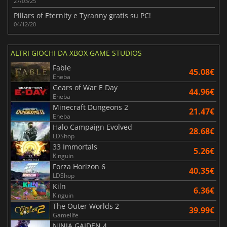
27/03/25
Pillars of Eternity e Tyranny gratis su PC!
04/12/20
ALTRI GIOCHI DA XBOX GAME STUDIOS
Fable
45.08€
Eneba
Gears of War E Day
44.96€
Eneba
Minecraft Dungeons 2
21.47€
Eneba
Halo Campaign Evolved
28.68€
LDShop
33 Immortals
5.26€
Kinguin
Forza Horizon 6
40.35€
LDShop
Kiln
6.36€
Kinguin
The Outer Worlds 2
39.99€
Gamelife
NINJA GAIDEN 4