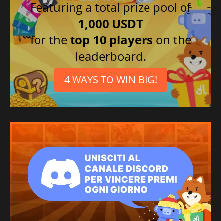
Featuring a total prize pool of
1,000 USDT
for the
top 10 players
on the
leaderboard.
4 WAYS TO WIN BIG!