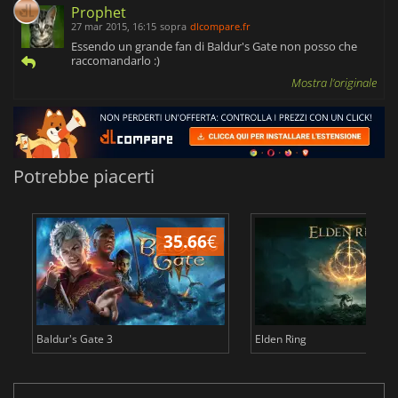
Prophet
27 mar 2015, 16:15
sopra
dlcompare.fr
Essendo un grande fan di Baldur's Gate non posso che
raccomandarlo :)
Mostra l'originale
Potrebbe piacerti
35.66
€
2
Baldur's Gate 3
Elden Ring