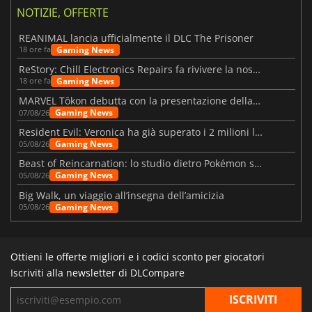
NOTIZIE, OFFERTE
REANIMAL lancia ufficialmente il DLC The Prisoner
Gaming News
18 ore fa
ReStory: Chill Electronics Repairs fa rivivere la nostalgia degli anni 2000
Gaming News
18 ore fa
MARVEL Tōkon debutta con la presentazione della roadmap per il primo anno
Gaming News
07/08/26
Resident Evil: Veronica ha già superato i 2 milioni liste dei desideri
Gaming News
05/08/26
Beast of Reincarnation: lo studio dietro Pokémon su una nuova strada
Gaming News
05/08/26
Big Walk, un viaggio all’insegna dell’amicizia
Gaming News
05/08/26
Ottieni le offerte migliori e i codici sconto per giocatori
Iscriviti alla newsletter di DLCompare