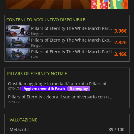
CONTENUTO AGGIUNTIVO DISPONIBILE
Pillars of Eternity The White March Part II
3.96€
Kinguin
Pillars of Eternity The White March Expansion Pass
2.82€
Kinguin
Pillars of Eternity The White March Part I
3.46€
G2A
PILLARS OF ETERNITY NOTIZIE
Obsidian aggiunge la modalità a turni a Pillars of Eternity
Aggiornamenti & Patch
Gameplay
07/04/26
Pillars of Eternity celebra il suo anniversario con nuove funzionalità
27/03/25
VALUTAZIONE
Metacritic
89 / 100