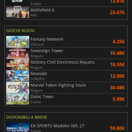
13.81€
Eneba
Battlefield 6
23.67€
K4G
GIOCHI NUOVI
Fantasy Network
4.25€
Difmark
Sovereign Tower
10.48€
Kinguin
ReStory Chill Electronics Repairs
10.55€
Kinguin
Montabi
12.09€
LOADED
Marvel Tokon Fighting Souls
36.08€
Kinguin
Doloc Town
5.09€
Eneba
DISPONIBILI A BREVE
EA SPORTS Madden NFL 27
59.80€
Eneba