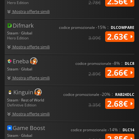
2.56€
2.78€
Hero Edition
Mostra offerte simili
Difmark
-15% :
codice promozionale
DLCOMPARE
Steam · Global
2.63€
3.09€
Hero Edition
Mostra offerte simili
Eneba
-8% :
codice promozionale
DLC8
Steam · Global
2.66€
2.89€
Mostra offerte simili
Kinguin
-20% :
codice promozionale
RAB24DLC
Steam · Rest of World
2.68€
3.35€
Definitive Edition
Mostra offerte simili
Game Boost
-14% :
codice promozionale
DLC14
Steam · Global
2.85€