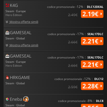
K4G
-12% :
codice promozionale
DLC12DEAL
Steam · Europe
2.19€
2.49€
Hero Edition
Mostra offerte simili
GAMESEAL
-17% :
codice promozionale
SEAL17DLC
Steam · Global
2.21€
2.66€
Mostra offerte simili
GAMESEAL
-17% :
codice promozionale
SEAL17DLC
Steam · Europe
2.21€
2.66€
Hero Edition
HRKGAME
-12% :
codice promozionale
DLC12
Steam · Global
2.28€
2.59€
Eneba
-8% :
codice promozionale
DLC8
Steam · Global