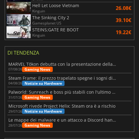
Hell Let Loose Vietnam
26.08€
Kinguin
The Sinking City 2
39.10€
Gamesplanet US
STEINS;GATE RE BOOT
19.22€
Kinguin
DI TENDENZA
MARVEL Tōkon debutta con la presentazione della roadmap per il primo anno
Gaming News
07/08/26
Steam Frame: il prezzo trapelato spegne i sogni di un VR economico
Notizie su Hardware
04/08/26
Palworld: Sunreach e boss più stabili con l'ultimo update
Gaming News
31/07/26
Microsoft rivede Project Helix: Steam ora è a rischio
Notizie su Hardware
29/07/26
Le mappe dei malware e un attacco a Discord hanno colpito Meccha Chameleon
Gaming News
28/07/26