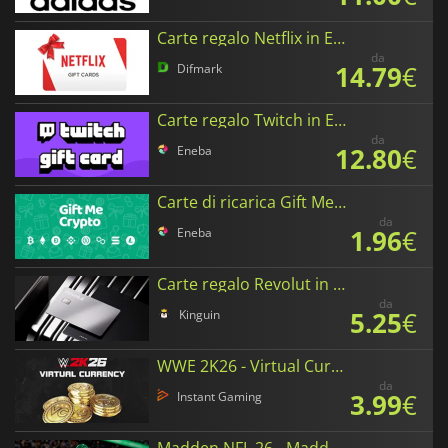
Carte regalo Netflix in Euro
da
14.79
€
Difmark
Carte regalo Twitch in Euro
da
12.80
€
Eneba
Carte di ricarica Gift Me Crypto in Euro
da
1.96
€
Eneba
Carte regalo Revolut in Euro
da
5.25
€
Kinguin
WWE 2K26 - Virtual Currency
da
3.99
€
Instant Gaming