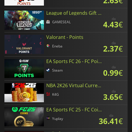
2.63
€
League of Legends Gift Card
da
4.43
€
GAMESEAL
Valorant - Points
da
2.37
€
Eneba
EA Sports FC 26 - FC Points
da
0.99
€
Steam
NBA 2K26 Virtual Currency
da
3.65
€
K4G
EA Sports FC 25 - FC Coins
da
36.41
€
Yuplay