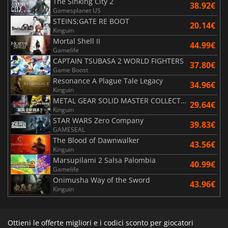
The Sinking City 2
38.92€
Gamesplanet US
STEINS;GATE RE BOOT
20.14€
Kinguin
Mortal Shell II
44.99€
Gamelife
CAPTAIN TSUBASA 2 WORLD FIGHTERS
37.80€
Game Boost
Resonance A Plague Tale Legacy
34.96€
Kinguin
METAL GEAR SOLID MASTER COLLECTION Vol.2
29.64€
Kinguin
STAR WARS Zero Company
39.83€
GAMESEAL
The Blood of Dawnwalker
43.56€
Kinguin
Marsupilami 2 Salsa Palombia
40.99€
Gamelife
Onimusha Way of the Sword
43.96€
Kinguin
Ottieni le offerte migliori e i codici sconto per giocatori