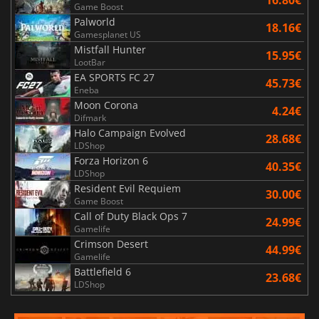
16.80€
Game Boost
Palworld
18.16€
Gamesplanet US
Mistfall Hunter
15.95€
LootBar
EA SPORTS FC 27
45.73€
Eneba
Moon Corona
4.24€
Difmark
Halo Campaign Evolved
28.68€
LDShop
Forza Horizon 6
40.35€
LDShop
Resident Evil Requiem
30.00€
Game Boost
Call of Duty Black Ops 7
24.99€
Gamelife
Crimson Desert
44.99€
Gamelife
Battlefield 6
23.68€
LDShop