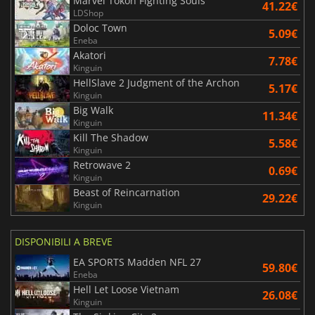
Marvel Tokon Fighting Souls
41.22€
LDShop
Doloc Town
5.09€
Eneba
Akatori
7.78€
Kinguin
HellSlave 2 Judgment of the Archon
5.17€
Kinguin
Big Walk
11.34€
Kinguin
Kill The Shadow
5.58€
Kinguin
Retrowave 2
0.69€
Kinguin
Beast of Reincarnation
29.22€
Kinguin
DISPONIBILI A BREVE
EA SPORTS Madden NFL 27
59.80€
Eneba
Hell Let Loose Vietnam
26.08€
Kinguin