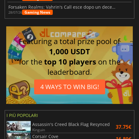
Forsaken Realms: Vahrin's Call esce dopo un decennio di sviluppo
Gaming News
28/07/26
Featuring a total prize pool of
1,000 USDT
for the
top 10 players
on the
leaderboard.
4 WAYS TO WIN BIG!
I PIÙ POPOLARI
Assassin's Creed Black Flag Resynced
37.75€
Kinguin
Corsair Cove