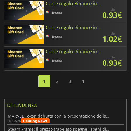
Carte regalo Binance in USD Coin
da
0.93
€
Eneba
Carte regalo Binance in XRP
da
1.02
€
Eneba
Carte regalo Binance in Tether
da
0.93
€
Eneba
1
2
3
4
DI TENDENZA
MARVEL Tōkon debutta con la presentazione della roadmap per il primo anno
Gaming News
07/08/26
Steam Frame: il prezzo trapelato spegne i sogni di un VR economico