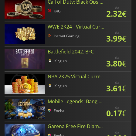
Call of Duty: Black Ops 6 Points
da
2.32
€
K4G
WWE 2K24 - Virtual Currency
da
3.99
€
Instant Gaming
Battlefield 2042: BFC
da
3.80
€
Kinguin
NBA 2K25 Virtual Currency
da
3.61
€
Kinguin
Mobile Legends: Bang Bang Diamonds
da
0.17
€
Eneba
Garena Free Fire Diamonds
da
Eneba