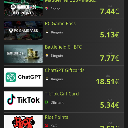
Madden NFL 26 - Madden Points
da
7.44
€
Eneba
PC Game Pass
da
5.13
€
Kinguin
Battlefield 6 : BFC
da
7.77
€
Kinguin
ChatGPT Giftcards
da
18.51
€
Kinguin
TikTok Gift Card
da
5.34
€
Difmark
Riot Points
da
K4G