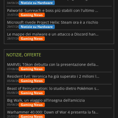
Notizie su Hardware
04/08/26
Palworld: Sunreach e boss più stabili con l'ultimo update
Gaming News
31/07/26
Microsoft rivede Project Helix: Steam ora è a rischio
Notizie su Hardware
29/07/26
Le mappe dei malware e un attacco a Discord hanno colpito Meccha Chameleon
Gaming News
28/07/26
NOTIZIE, OFFERTE
MARVEL Tōkon debutta con la presentazione della roadmap per il primo anno
Gaming News
07/08/26
Resident Evil: Veronica ha già superato i 2 milioni liste dei desideri
Gaming News
05/08/26
Beast of Reincarnation: lo studio dietro Pokémon su una nuova strada
Gaming News
05/08/26
Big Walk, un viaggio all’insegna dell’amicizia
Gaming News
05/08/26
Warhammer 40.000: Dawn of War 4 presenta la fazione dei Necron
Gaming News
31/07/26