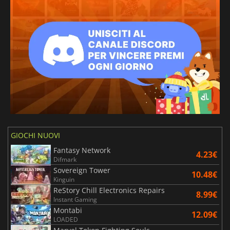
GIOCHI NUOVI
Fantasy Network
4.23€
Difmark
Sovereign Tower
10.48€
Kinguin
ReStory Chill Electronics Repairs
8.99€
Instant Gaming
Montabi
12.09€
LOADED