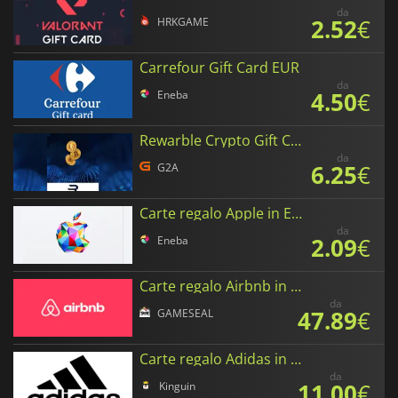
da
2.52
€
HRKGAME
Carrefour Gift Card EUR
da
4.50
€
Eneba
Rewarble Crypto Gift Cards EUR
da
6.25
€
G2A
Carte regalo Apple in Euro
da
2.09
€
Eneba
Carte regalo Airbnb in Euro
da
47.89
€
GAMESEAL
Carte regalo Adidas in Euro
da
11.00
€
Kinguin