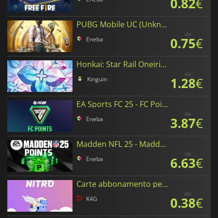
0.82
€
PUBG Mobile UC (Unknown Cash)
da
0.75
€
Eneba
Honkai: Star Rail Oneiric Shards
da
1.28
€
Kinguin
EA Sports FC 25 - FC Points
da
3.87
€
Eneba
Madden NFL 25 - Madden Points
da
6.63
€
Eneba
Carte abbonamento per Discord Nitro
da
0.38
€
K4G