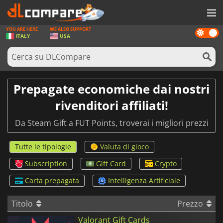
YOU ARE HERE
WE ALSO SUPPORT
Dark
GIOCHI
ITALY
USA
mode
PREPAGATE
SOFTWARE
Prepagate economiche dai nostri
REWARDS
rivenditori affiliati!
HARDWARE
Da Steam Gift a FUT Points, troverai i migliori prezzi
NOTIZIE
Tutte le tipologie
Valuta di gioco
ACCEDI O REGISTRATI
Subscription
Gift Card
Crypto
Carta prepagata
Intelligenza Artificiale
Titolo
Prezzo
Valorant Gift Cards