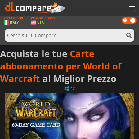
YOU ARE HERE
WE ALSO SUPPORT
Dark
GIOCHI
ITALY
USA
mode
PREPAGATE
SOFTWARE
Acquista le tue
Carte
REWARDS
abbonamento per World of
HARDWARE
Warcraft
al Miglior Prezzo
NOTIZIE
PC
ACCEDI O REGISTRATI