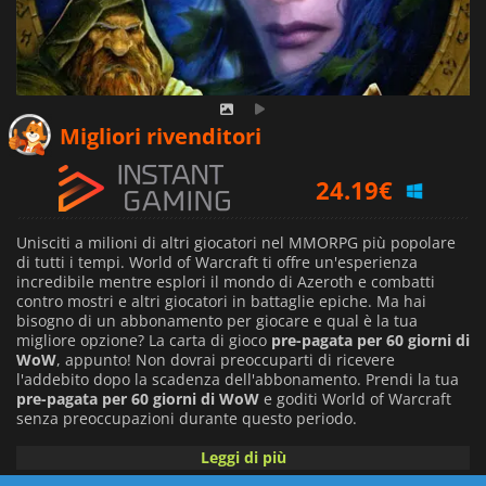
23.35
€
Migliori rivenditori
24.19
€
22.09
€
Unisciti a milioni di altri giocatori nel MMORPG più popolare
di tutti i tempi. World of Warcraft ti offre un'esperienza
incredibile mentre esplori il mondo di Azeroth e combatti
contro mostri e altri giocatori in battaglie epiche. Ma hai
bisogno di un abbonamento per giocare e qual è la tua
migliore opzione? La carta di gioco
pre-pagata per 60 giorni di
WoW
, appunto! Non dovrai preoccuparti di ricevere
l'addebito dopo la scadenza dell'abbonamento. Prendi la tua
pre-pagata per 60 giorni di WoW
e goditi World of Warcraft
senza preoccupazioni durante questo periodo.
Leggi di più
Naturalmente, World of Warcraft è un gioco abbastanza
grande e ha diverse espansioni che includono nuove terre da