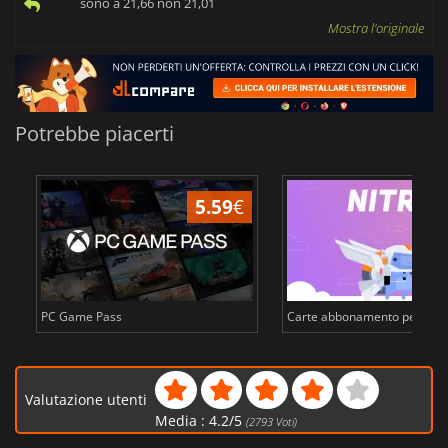
sono a 21,66 non 21,01
Mostra l'originale
Potrebbe piacerti
5.59
€
PC Game Pass
Carte abbonamento per Disc
Valutazione utenti
Media :
4.2
/
5
(
2793
Voti)