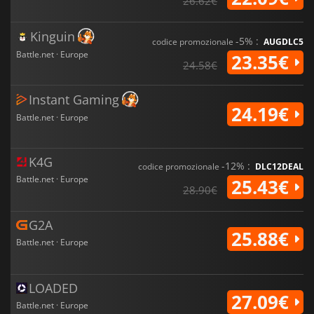
26.62€
Kinguin
-5% :
codice promozionale
AUGDLC5
Battle.net · Europe
23.35€
24.58€
Instant Gaming
24.19€
Battle.net · Europe
K4G
-12% :
codice promozionale
DLC12DEAL
Battle.net · Europe
25.43€
28.90€
G2A
25.88€
Battle.net · Europe
LOADED
27.09€
Battle.net · Europe