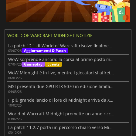
WORLD OF WARCRAFT MIDNIGHT NOTIZIE
La patch 12.1 di World of Warcraft risolve finalmente un piccolo incubo per gli amanti dei personaggi secondari
Aggiornamenti & Patch
03/07/26
WoW sorprende ancora: la corsa al primo posto mondiale
Gameplay
Events
07/04/26
WoW Midnight è in live, mentre i giocatori si affrettano a livellare nella nuova espansione
06/03/26
MSI presenta due GPU RTX 5070 in edizione limitata a tema WoW
04/03/26
Il più grande lancio di lore di Midnight arriva da Xal'atath
10/02/26
World of Warcraft Midnight promette un anno ricco di contenuti
03/02/26
La patch 11.2.7 porta un percorso chiaro verso Midnight
03/12/25