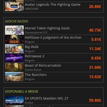
Avatar Legends The Fighting Game
26.86€
HRKGAME
GIOCHI NUOVI
Marvel Tokon Fighting Souls
46.73€
Gamesplanet US
HellSlave II Judgment of the Archon
5.61€
Kinguin
Big Walk
11.34€
Kinguin
Retrowave 2
0.65€
Kinguin
Beast of Reincarnation
31.60€
Game Boost
The Ranchers
13.62€
Kinguin
DISPONIBILI A BREVE
EA SPORTS Madden NFL 27
59.80€
Eneba