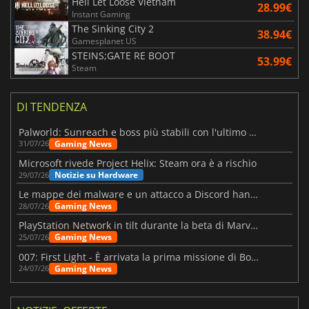
Hell Let Loose Vietnam
28.99€
Instant Gaming
The Sinking City 2
38.94€
Gamesplanet US
STEINS;GATE RE BOOT
53.99€
Steam
DI TENDENZA
Palworld: Sunreach e boss più stabili con l'ultimo update
Gaming News
31/07/26
Microsoft rivede Project Helix: Steam ora è a rischio
Notizie su Hardware
29/07/26
Le mappe dei malware e un attacco a Discord hanno colpito Meccha Chameleon
Gaming News
28/07/26
PlayStation Network in tilt durante la beta di Marvel Tōkon
Gaming News
25/07/26
007: First Light - È arrivata la prima missione di Bond dopo il lancio
Gaming News
24/07/26