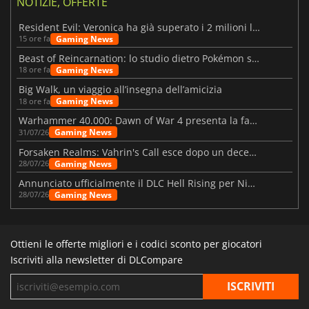
NOTIZIE, OFFERTE
Resident Evil: Veronica ha già superato i 2 milioni liste dei desideri
Gaming News
15 ore fa
Beast of Reincarnation: lo studio dietro Pokémon su una nuova strada
Gaming News
18 ore fa
Big Walk, un viaggio all’insegna dell’amicizia
Gaming News
18 ore fa
Warhammer 40.000: Dawn of War 4 presenta la fazione dei Necron
Gaming News
31/07/26
Forsaken Realms: Vahrin's Call esce dopo un decennio di sviluppo
Gaming News
28/07/26
Annunciato ufficialmente il DLC Hell Rising per Nioh 3
Gaming News
28/07/26
Ottieni le offerte migliori e i codici sconto per giocatori
Iscriviti alla newsletter di DLCompare