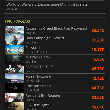
World of Warcraft: L'espansione Midnight svelata alla Gamescom 2025
20/08/25
I PIÙ POPOLARI
Assassin's Creed Black Flag Resynced
33.54€
Kinguin
Halo Campaign Evolved
31.20€
LootBar
Palworld
18.17€
Gamesplanet US
Mistfall Hunter
15.96€
LootBar
EA SPORTS FC 27
45.76€
Eneba
Forza Horizon 6
42.42€
HRKGAME
Crimson Desert
44.73€
HRKGAME
Resident Evil Requiem
32.03€
Eneba
007 First Light
45.04€
LootBar