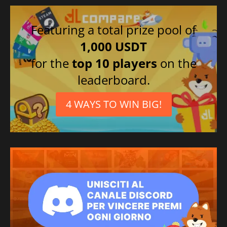
Featuring a total prize pool of
1,000 USDT
for the
top 10 players
on the
leaderboard.
4 WAYS TO WIN BIG!