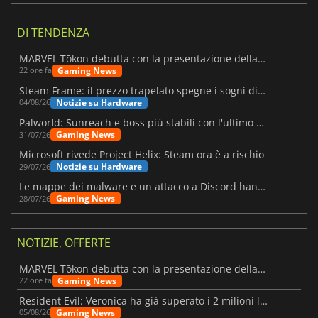
DI TENDENZA
MARVEL Tōkon debutta con la presentazione della roadmap per il primo anno
Gaming News
22 ore fa
Steam Frame: il prezzo trapelato spegne i sogni di un VR economico
Notizie su Hardware
04/08/26
Palworld: Sunreach e boss più stabili con l'ultimo update
Gaming News
31/07/26
Microsoft rivede Project Helix: Steam ora è a rischio
Notizie su Hardware
29/07/26
Le mappe dei malware e un attacco a Discord hanno colpito Meccha Chameleon
Gaming News
28/07/26
NOTIZIE, OFFERTE
MARVEL Tōkon debutta con la presentazione della roadmap per il primo anno
Gaming News
22 ore fa
Resident Evil: Veronica ha già superato i 2 milioni liste dei desideri
Gaming News
05/08/26