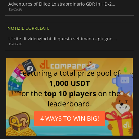
Adventures of Elliot: Lo straordinario GDR in HD-2D di Square Enix
15/05/26
NOTIZIE CORRELATE
Uscite di videogiochi di questa settimana - giugno 2026 (settimana 25)
15/06/26
Featuring a total prize pool of
1,000 USDT
for the
top 10 players
on the
leaderboard.
4 WAYS TO WIN BIG!