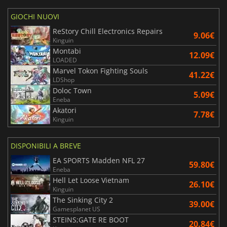
GIOCHI NUOVI
ReStory Chill Electronics Repairs
9.06€
Kinguin
Montabi
12.09€
LOADED
Marvel Tokon Fighting Souls
41.22€
LDShop
Doloc Town
5.09€
Eneba
Akatori
7.78€
Kinguin
DISPONIBILI A BREVE
EA SPORTS Madden NFL 27
59.80€
Eneba
Hell Let Loose Vietnam
26.10€
Kinguin
The Sinking City 2
39.00€
Gamesplanet US
STEINS;GATE RE BOOT
20.84€