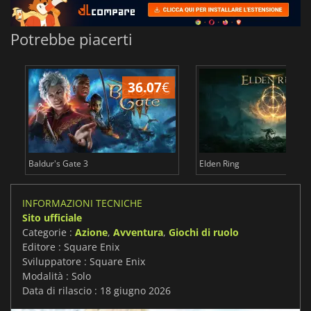
Potrebbe piacerti
36.07
€
2
Baldur's Gate 3
Elden Ring
INFORMAZIONI TECNICHE
Sito ufficiale
Categorie :
Azione
,
Avventura
,
Giochi di ruolo
Editore : Square Enix
Sviluppatore : Square Enix
Modalità : Solo
Data di rilascio : 18 giugno 2026