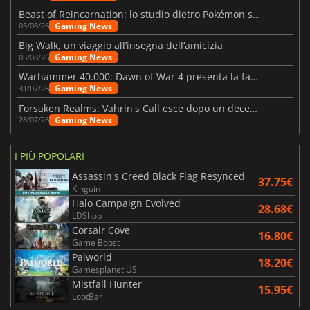
Beast of Reincarnation: lo studio dietro Pokémon su una nuova strada
Gaming News
05/08/26
Big Walk, un viaggio all’insegna dell’amicizia
Gaming News
05/08/26
Warhammer 40.000: Dawn of War 4 presenta la fazione dei Necron
Gaming News
31/07/26
Forsaken Realms: Vahrin's Call esce dopo un decennio di sviluppo
Gaming News
28/07/26
I PIÙ POPOLARI
Assassin's Creed Black Flag Resynced
37.75€
Kinguin
Halo Campaign Evolved
28.68€
LDShop
Corsair Cove
16.80€
Game Boost
Palworld
18.20€
Gamesplanet US
Mistfall Hunter
15.95€
LootBar