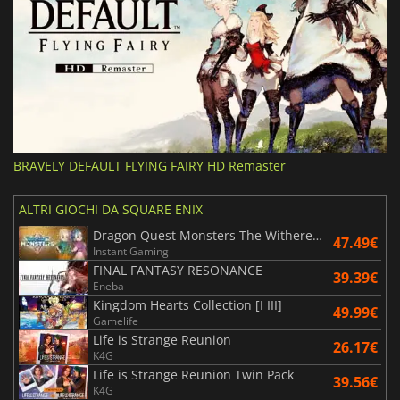
BRAVELY DEFAULT FLYING FAIRY HD Remaster
ALTRI GIOCHI DA SQUARE ENIX
Dragon Quest Monsters The Withered World
47.49€
Instant Gaming
FINAL FANTASY RESONANCE
39.39€
Eneba
Kingdom Hearts Collection [I III]
49.99€
Gamelife
Life is Strange Reunion
26.17€
K4G
Life is Strange Reunion Twin Pack
39.56€
K4G