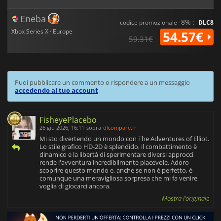
Eneba
-8% :
codice promozionale
DLC8
Xbox Series X · Europe
54.57€
59.31€
Puoi pubblicare un commento o rispondere a un messaggio
accedendo al tuo account
FisheyePlacebo
26 giu 2026, 16:11
sopra
dlcompare.fr
Mi sto divertendo un mondo con The Adventures of Elliot.
Lo stile grafico HD-2D è splendido, il combattimento è
dinamico e la libertà di sperimentare diversi approcci
rende l'avventura incredibilmente piacevole. Adoro
scoprire questo mondo e, anche se non è perfetto, è
comunque una meravigliosa sorpresa che mi fa venire
voglia di giocarci ancora.
Mostra l'originale