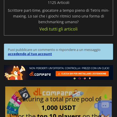
1125 Articoli
Scrittore part-time, giocatore a tempo pieno di Tetris min-
maxing. Lo sai che i giochi ritmici sono una forma di
benchmarking umano?
Vedi tutti gli articoli
Puoi pubblicare un commento o rispondere a un messaggio
accedendo al tuo account
Featuring a total prize pool of
1,000 USDT
for the
top 10 players
on the