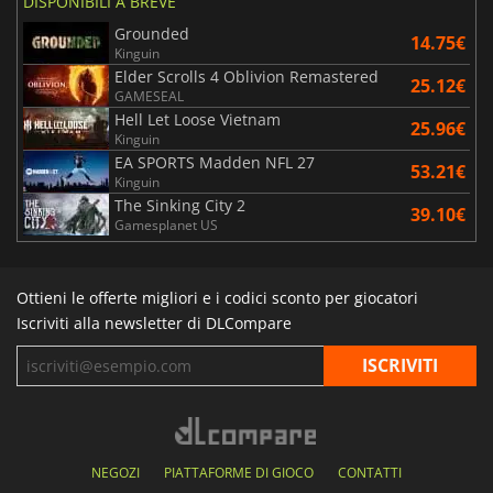
DISPONIBILI A BREVE
Grounded
14.75€
Kinguin
Elder Scrolls 4 Oblivion Remastered
25.12€
GAMESEAL
Hell Let Loose Vietnam
25.96€
Kinguin
EA SPORTS Madden NFL 27
53.21€
Kinguin
The Sinking City 2
39.10€
Gamesplanet US
Ottieni le offerte migliori e i codici sconto per giocatori
Iscriviti alla newsletter di DLCompare
NEGOZI
PIATTAFORME DI GIOCO
CONTATTI