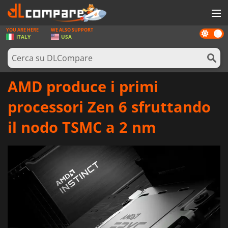
YOU ARE HERE
WE ALSO SUPPORT
Dark
GIOCHI
ITALY
USA
mode
PREPAGATE
SOFTWARE
AMD produce i primi
REWARDS
processori Zen 6 sfruttando
HARDWARE
il nodo TSMC a 2 nm
NOTIZIE
ACCEDI O REGISTRATI