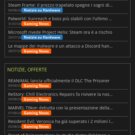
Steam Frame: il prezzo trapelato spegne i sogni di un VR economico
Notizie su Hardware
04/08/26
Palworld: Sunreach e boss più stabili con l'ultimo update
Gaming News
31/07/26
Microsoft rivede Project Helix: Steam ora è a rischio
Notizie su Hardware
29/07/26
Le mappe dei malware e un attacco a Discord hanno colpito Meccha Chameleon
Gaming News
28/07/26
NOTIZIE, OFFERTE
REANIMAL lancia ufficialmente il DLC The Prisoner
Gaming News
09/08/26
ReStory: Chill Electronics Repairs fa rivivere la nostalgia degli anni 2000
Gaming News
09/08/26
MARVEL Tōkon debutta con la presentazione della roadmap per il primo anno
Gaming News
07/08/26
Resident Evil: Veronica ha già superato i 2 milioni liste dei desideri
Gaming News
05/08/26