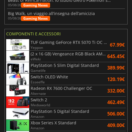
Beast of Reincarnation: lo studio dietro Pokémon su una nuova strada
Gaming News
05/08/26
Big Walk, un viaggio all’insegna dell’amicizia
Gaming News
05/08/26
COMPONENTI E ACCESSORI
TUF Gaming GeForce RTX 5070 Ti OC White Edition 16GB
67.99€
Yeppon
(2 x 16 GB) Vengeance RGB Black AMD Expo 6000 MHz - CAS 30
645.45€
eWeki
PlayStation 5 Slim Digital Standard
389.99€
Gamelife
Switch OLED White
120.19€
Esseeffe
Radeon RX 7600 Challenger OC
332.00€
Alternate
Switch 2
462.49€
Mediaworld
PlayStation 5 Digital Standard
506.00€
Amazon
Xbox Series X Standard
409.00€
Amazon