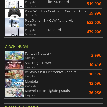
PlayStation 5 Slim Standard
519.99€
Gamelife
Xbox Wireless Controller Carbon Black
39.99€
Gamelife
PlayStation 5 + GoW Ragnarök
622.00€
Amazon
PlayStation 5 Standard
479.00€
Amazon
GIOCHI NUOVI
Fantasy Network
3.99€
Kinguin
Sovereign Tower
10.41€
Kinguin
ReStory Chill Electronics Repairs
10.17€
Kinguin
Montabi
12.09€
LOADED
Marvel Tokon Fighting Souls
36.08€
Kinguin