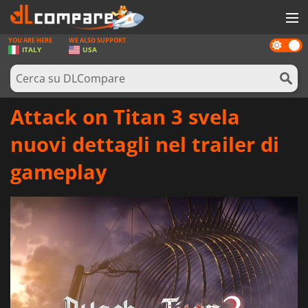
YOU ARE HERE
WE ALSO SUPPORT
Dark
GIOCHI
ITALY
USA
mode
PREPAGATE
SOFTWARE
Attack on Titan 3 svela
REWARDS
nuovi dettagli nel trailer di
HARDWARE
gameplay
NOTIZIE
ACCEDI O REGISTRATI