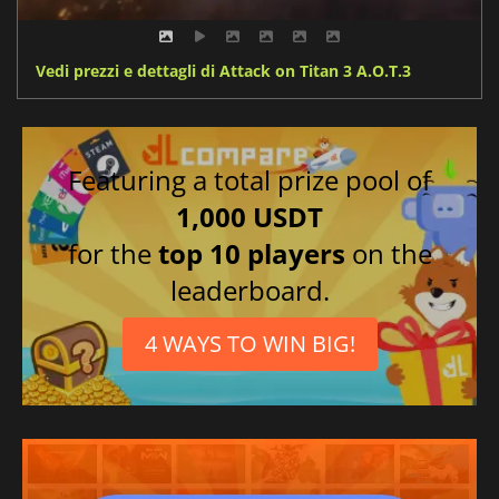
Vedi prezzi e dettagli di Attack on Titan 3 A.O.T.3
Featuring a total prize pool of
1,000 USDT
for the
top 10 players
on the
leaderboard.
4 WAYS TO WIN BIG!