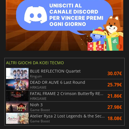
ALTRI GIOCHI DA KOEI TECMO
BLUE REFLECTION Quartet
30.07€
Kinguin
DEAD OR ALIVE 6 Last Round
25.79€
HRKGAME
FATAL FRAME 2 Crimson Butterfly REMAKE
21.86€
HRKGAME
Nioh 3
27.98€
Game Boost
Atelier Ryza 2 Lost Legends & the Secret Fairy DX
18.08€
Game Boost