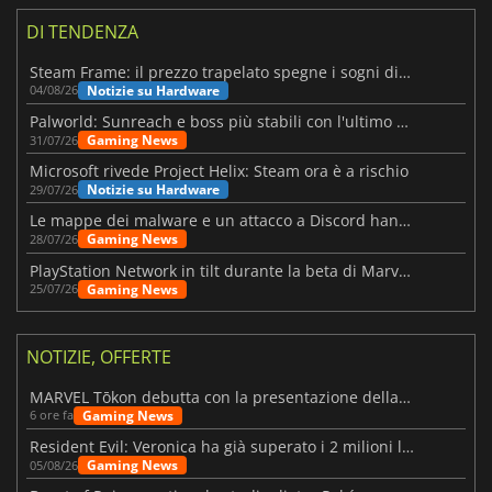
DI TENDENZA
Steam Frame: il prezzo trapelato spegne i sogni di un VR economico
Notizie su Hardware
04/08/26
Palworld: Sunreach e boss più stabili con l'ultimo update
Gaming News
31/07/26
Microsoft rivede Project Helix: Steam ora è a rischio
Notizie su Hardware
29/07/26
Le mappe dei malware e un attacco a Discord hanno colpito Meccha Chameleon
Gaming News
28/07/26
PlayStation Network in tilt durante la beta di Marvel Tōkon
Gaming News
25/07/26
NOTIZIE, OFFERTE
MARVEL Tōkon debutta con la presentazione della roadmap per il primo anno
Gaming News
6 ore fa
Resident Evil: Veronica ha già superato i 2 milioni liste dei desideri
Gaming News
05/08/26