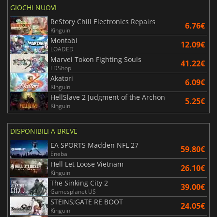
GIOCHI NUOVI
ReStory Chill Electronics Repairs
6.76€
Kinguin
Montabi
12.09€
LOADED
Marvel Tokon Fighting Souls
41.22€
LDShop
Akatori
6.09€
Kinguin
HellSlave 2 Judgment of the Archon
5.25€
Kinguin
DISPONIBILI A BREVE
EA SPORTS Madden NFL 27
59.80€
Eneba
Hell Let Loose Vietnam
26.10€
Kinguin
The Sinking City 2
39.00€
Gamesplanet US
STEINS;GATE RE BOOT
24.05€
Kinguin