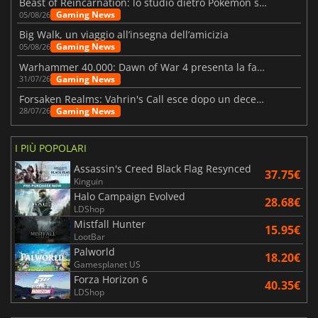
Beast of Reincarnation: lo studio dietro Pokémon su una nuova strada
Gaming News
05/08/26
Big Walk, un viaggio all’insegna dell’amicizia
Gaming News
05/08/26
Warhammer 40.000: Dawn of War 4 presenta la fazione dei Necron
Gaming News
31/07/26
Forsaken Realms: Vahrin's Call esce dopo un decennio di sviluppo
Gaming News
28/07/26
I PIÙ POPOLARI
Assassin's Creed Black Flag Resynced
37.75€
Kinguin
Halo Campaign Evolved
28.68€
LDShop
Mistfall Hunter
15.95€
LootBar
Palworld
18.20€
Gamesplanet US
Forza Horizon 6
40.35€
LDShop