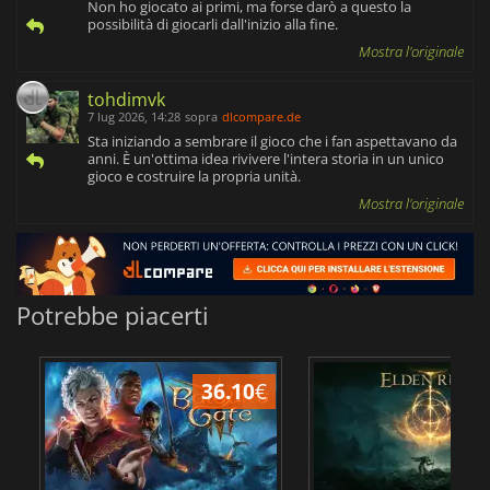
Non ho giocato ai primi, ma forse darò a questo la
possibilità di giocarli dall'inizio alla fine.
Mostra l'originale
tohdimvk
7 lug 2026, 14:28
sopra
dlcompare.de
Sta iniziando a sembrare il gioco che i fan aspettavano da
anni. È un'ottima idea rivivere l'intera storia in un unico
gioco e costruire la propria unità.
Mostra l'originale
Potrebbe piacerti
36.10
€
2