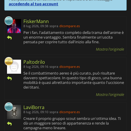
accedendo al tuo account
FiskerMann
8 lug 2026, 09:38
sopra
dlcompare.es
Per i fan, l'adattamento completo della trama dell'anime è
un enorme vantaggio. Sembra finalmente un'uscita
pensata per coprire tutto dall'inizio alla fine.
Mostra l'originale
Paltodrilo
8 lug 2026, 09:16
sopra
dlcompare.es
Se il combattimento aereo è più curato, può risultare
davvero spettacolare. In questo tipo di gioco, una buona
mobilità è quasi altrettanto importante quanto l'uccisione
dei titani.
Mostra l'originale
LaviBorra
8 lug 2026, 09:10
sopra
dlcompare.es
Creare il proprio gruppo scout sembra un'ottima idea. Ti
dà un maggiore senso di appartenenza e rende la
campagna meno lineare.