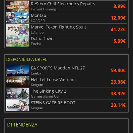
ReStory Chill Electronics Repairs
8.99€
Instant Gaming
Montabi
12.09€
LOADED
Marvel Tokon Fighting Souls
41.22€
LDShop
Doloc Town
5.09€
Eneba
DISPONIBILI A BREVE
EA SPORTS Madden NFL 27
59.80€
Eneba
Hell Let Loose Vietnam
26.08€
Kinguin
The Sinking City 2
38.92€
Gamesplanet US
STEINS;GATE RE BOOT
20.14€
Kinguin
DI TENDENZA