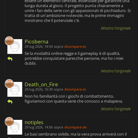
essere un elemento centrale, essenziale per garantire una
lunga durata al gioco. Il progetto punta chiaramente a
unire i fan della serie con gli appassionati di picchiaduro. Si
tratta di un'ambizione notevole, ma le prime immagini
mostrano che il potenziale c'è.
Mostra l'originale
Picoberna
29 lug 2026, 18:54
sopra
dlcompare.es
Se la modalità online regge e il gameplay è di qualità,
potrebbe conquistare parecchie persone, ma ho i miei
dubbi.
Mostra l'originale
Death_on_Fire
29 lug 2026, 16:39
sopra
dlcompare.es
Non ho familiarità con i giochi di combattimento,
figuriamoci con questa serie che conosco a malapena.
Mostra l'originale
notiples
29 lug 2026, 14:56
sopra
dlcompare.de
Le basi sembrano solide, ma la vera prova arriverà con il