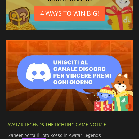
4 WAYS TO WIN BIG!
AVATAR LEGENDS THE FIGHTING GAME NOTIZIE
Zaheer porta il Loto Rosso in Avatar Legends