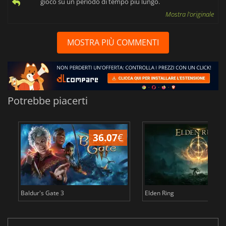
gioco su un periodo di tempo più lungo.
Mostra l'originale
MOSTRA PIÙ COMMENTI
Potrebbe piacerti
36.07
€
2
Baldur's Gate 3
Elden Ring