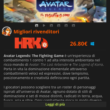
28.07
€
Migliori rivenditori
26.80
€
28.55
€
Avatar Legends: The Fighting Game
è un'esperienza di
combattimento 1 contro 1 ad alta intensità ambientata nel
ricco mondo di
Avatar: The Last Airbender
e
The Legend of Korra
.
Porta in vita la dominazione elementale attraverso
combattimenti veloci ed espressivi, dove tempismo,
posizionamento e creatività definiscono ogni partita.
I giocatori possono scegliere tra un roster di personaggi
ispirati all'universo di Avatar, ognuno dotato di stili di
dominazione e set di mosse distinti, radicati in terra, acqua,
fuoco, aria e oltre. Ogni combattente gioca in modo diverso,
Leggi di più
incoraggiando la sperimentazione e premiando la
padronanza piuttosto che la ripetizione.