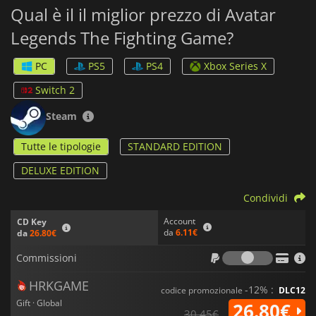
Qual è il il miglior prezzo di Avatar
Il gioco adotta un look animato 2D stilizzato che riecheggia lo
Legends The Fighting Game?
spirito della serie originale, offrendo al contempo un'azione
nitida e leggibile, costruita per il gioco competitivo. Le
battaglie si svolgono in arene dinamiche ispirate a luoghi
PC
PS5
PS4
Xbox Series X
iconici, aggiungendo personalità e atmosfera a ogni duello.
Switch 2
Progettato pensando sia ai giocatori occasionali che a quelli
competitivi, il gioco presenta controlli intuitivi facili da
Steam
imparare, ma che aprono le porte a un profondo gioco
tecnico. Che si affrontino localmente, si scalino le classifiche
Tutte le tipologie
STANDARD EDITION
online o si affinino le tecniche nelle modalità di allenamento, i
giocatori sono costantemente spinti a migliorare e adattarsi.
DELUXE EDITION
Con il suo focus sui combattimenti fluidi, sull'espressione
Condividi
elementale e sulla profondità competitiva,
Avatar Legends:
The Fighting Game
mira a tradurre l'arte della dominazione
Account
CD Key
in un sistema di gioco di combattimento preciso e
da
6.11€
da
26.80€
coinvolgente.
Commiss
Commissioni
HRKGAME
-12% :
codice promozionale
DLC12
Gift · Global
26.80€
30.45€