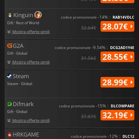
Kinguin
-14% :
codice promozionale
RAB14VDLC
Gift · Rest of World
28.07€
32.64€
Mostra offerte simili
G2A
-9.54% :
codice promozionale
DCG2AD1Y4E
Gift · Global
28.55€
31.56€
Mostra offerte simili
Steam
28.99€
Steam · Global
Difmark
-15% :
codice promozionale
DLCOMPARE
Gift · Global
32.19€
37.87€
Mostra offerte simili
HRKGAME
-12% :
codice promozionale
DLC12