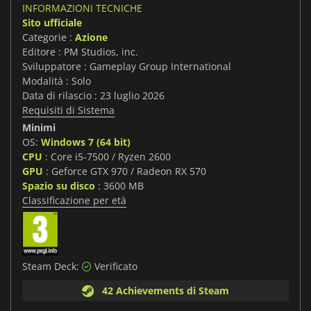
INFORMAZIONI TECNICHE
Sito ufficiale
Categorie :
Azione
Editore : PM Studios, inc.
Sviluppatore : Gameplay Group International
Modalità : Solo
Data di rilascio : 23 luglio 2026
Requisiti di Sistema
Minimi
OS:
Windows 7 (64 bit)
CPU
: Core i5-7500 / Ryzen 2600
GPU
: Geforce GTX 970 / Radeon RX 570
Spazio su disco
: 3600 MB
Classificazione per età
Steam Deck:
Verificato
42 Achievements di Steam