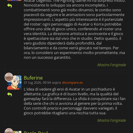
Avatar Legends: The Fighting Game mi ha sorpreso molto.
Nonostante lo sviluppo sia ancora incompleto, i
combattimenti sono già molto dinamici, le combo sono
piacevoli da seguire e le animazioni sono particolarmente
impressionanti. L'aspetto più interessante è il potenziale
del roster: ogni personaggio di Avatar o Korra potrebbe
offrire uno stile di gioco unico, conferendo al roster una
vera identità. La direzione artistica è avvincente e il gioco
è spettacolare sia dal vivo che in studio. Detto questo, il
vero giudizio dipenderà dalla profondità, dal
bilanciamento e da come verrà giocato nel tempo. Per
ora, lo considero un esperimento molto promettente, ma
non un successo garantito.
Mostra l'originale
Buferine
31 lug 2026, 09:54
sopra
dlcompare.es
L'idea di vedere gli eroi di Avatar in un picchiaduro è
allettante. La grafica è di buon livello, ma la qualità del
gameplay farà la differenza. La sfida è conquistare sia i fan
della serie che chi si avvicina al genere per la prima volta.
Con controlli precisi e personaggi davvero variegati, il
gioco potrebbe ritagliarsi una nicchia tutta sua.
Mostra l'originale