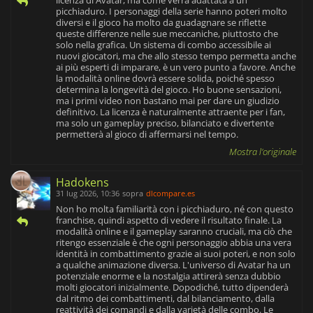
picchiaduro. I personaggi della serie hanno poteri molto
diversi e il gioco ha molto da guadagnare se riflette
queste differenze nelle sue meccaniche, piuttosto che
solo nella grafica. Un sistema di combo accessibile ai
nuovi giocatori, ma che allo stesso tempo permetta anche
ai più esperti di imparare, è un vero punto a favore. Anche
la modalità online dovrà essere solida, poiché spesso
determina la longevità del gioco. Ho buone sensazioni,
ma i primi video non bastano mai per dare un giudizio
definitivo. La licenza è naturalmente attraente per i fan,
ma solo un gameplay preciso, bilanciato e divertente
permetterà al gioco di affermarsi nel tempo.
Mostra l'originale
Hadokens
31 lug 2026, 10:36
sopra
dlcompare.es
Non ho molta familiarità con i picchiaduro, né con questo
franchise, quindi aspetto di vedere il risultato finale. La
modalità online e il gameplay saranno cruciali, ma ciò che
ritengo essenziale è che ogni personaggio abbia una vera
identità in combattimento grazie ai suoi poteri, e non solo
a qualche animazione diversa. L'universo di Avatar ha un
potenziale enorme e la nostalgia attirerà senza dubbio
molti giocatori inizialmente. Dopodiché, tutto dipenderà
dal ritmo dei combattimenti, dal bilanciamento, dalla
reattività dei comandi e dalla varietà delle combo. Le