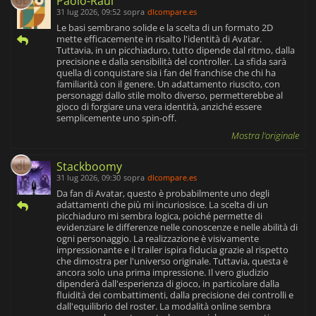
Paolo-Raul
31 lug 2026, 09:52
sopra
dlcompare.es
Le basi sembrano solide e la scelta di un formato 2D
mette efficacemente in risalto l'identità di Avatar.
Tuttavia, in un picchiaduro, tutto dipende dal ritmo, dalla
precisione e dalla sensibilità del controller. La sfida sarà
quella di conquistare sia i fan del franchise che chi ha
familiarità con il genere. Un adattamento riuscito, con
personaggi dallo stile molto diverso, permetterebbe al
gioco di forgiare una vera identità, anziché essere
semplicemente uno spin-off.
Mostra l'originale
Stackboomy
31 lug 2026, 09:30
sopra
dlcompare.es
Da fan di Avatar, questo è probabilmente uno degli
adattamenti che più mi incuriosisce. La scelta di un
picchiaduro mi sembra logica, poiché permette di
evidenziare le differenze nelle conoscenze e nelle abilità di
ogni personaggio. La realizzazione è visivamente
impressionante e il trailer ispira fiducia grazie al rispetto
che dimostra per l'universo originale. Tuttavia, questa è
ancora solo una prima impressione. Il vero giudizio
dipenderà dall'esperienza di gioco, in particolare dalla
fluidità dei combattimenti, dalla precisione dei controlli e
dall'equilibrio del roster. La modalità online sembra