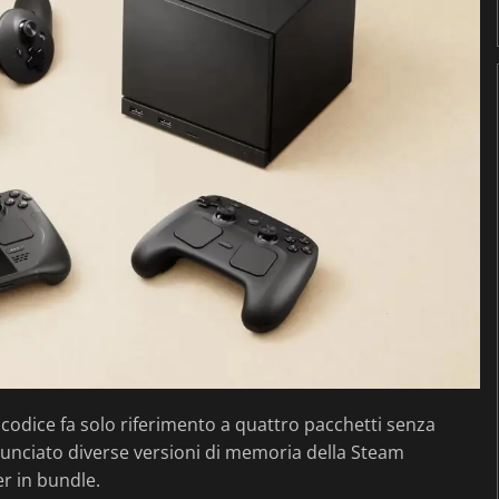
l codice fa solo riferimento a quattro pacchetti senza
nnunciato diverse versioni di memoria della Steam
er in bundle.