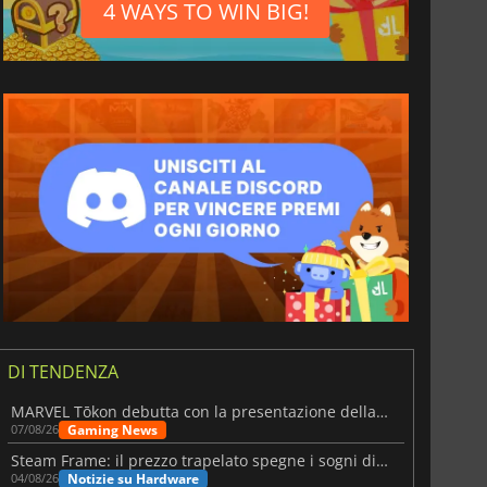
4 WAYS TO WIN BIG!
DI TENDENZA
MARVEL Tōkon debutta con la presentazione della roadmap per il primo anno
Gaming News
07/08/26
Steam Frame: il prezzo trapelato spegne i sogni di un VR economico
Notizie su Hardware
04/08/26