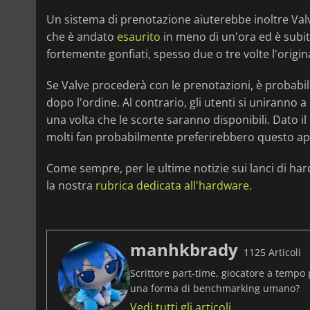
Un sistema di prenotazione aiuterebbe inoltre Valve 
che è andato
esaurito
in meno di un'ora ed è subit
fortemente gonfiati, spesso due o tre volte l'origi
Se Valve procederà con le prenotazioni, è probabil
dopo l'ordine. Al contrario, gli utenti si uniranno
una volta che le scorte saranno disponibili. Dato il
molti fan probabilmente preferirebbero questo app
Come sempre, per le ultime notizie sui lanci di hard
la nostra
rubrica dedicata all'hardware
.
manhkbrady
1125 Articoli
Scrittore part-time, giocatore a tempo 
una forma di benchmarking umano?
Vedi tutti gli articoli