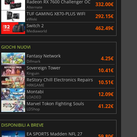
Radeon RX 7600 Challenger OC
332.00€
Alternate
TUF GAMING X870-PLUS WIFI
292.15€
eWeki
Switch 2
462.49€
Mediaworld
GIOCHI NUOVI
Fantasy Network
4.25€
Difmark
Sovereign Tower
10.41€
Kinguin
ReStory Chill Electronics Repairs
10.51€
HRKGAME
Montabi
12.09€
LOADED
Marvel Tokon Fighting Souls
41.22€
LDShop
DISPONIBILI A BREVE
EA SPORTS Madden NFL 27
59.80€