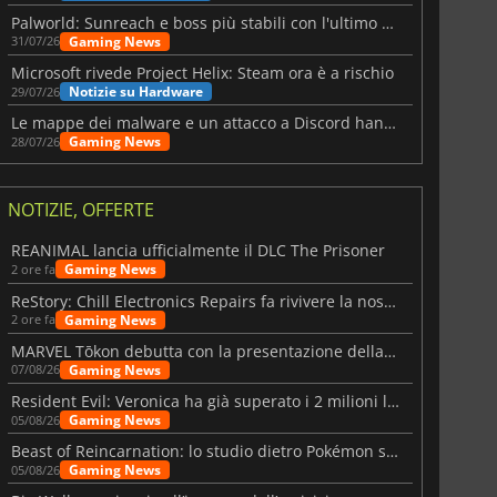
Palworld: Sunreach e boss più stabili con l'ultimo update
Gaming News
31/07/26
Microsoft rivede Project Helix: Steam ora è a rischio
Notizie su Hardware
29/07/26
Le mappe dei malware e un attacco a Discord hanno colpito Meccha Chameleon
Gaming News
28/07/26
NOTIZIE, OFFERTE
REANIMAL lancia ufficialmente il DLC The Prisoner
Gaming News
2 ore fa
ReStory: Chill Electronics Repairs fa rivivere la nostalgia degli anni 2000
Gaming News
2 ore fa
MARVEL Tōkon debutta con la presentazione della roadmap per il primo anno
Gaming News
07/08/26
Resident Evil: Veronica ha già superato i 2 milioni liste dei desideri
Gaming News
05/08/26
Beast of Reincarnation: lo studio dietro Pokémon su una nuova strada
Gaming News
05/08/26