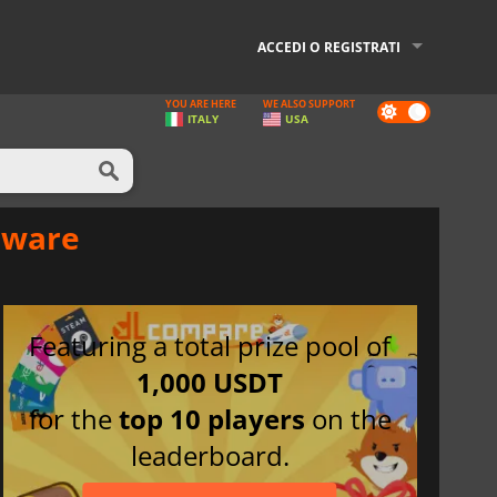
ACCEDI O REGISTRATI
YOU ARE HERE
WE ALSO SUPPORT
Dark
ITALY
USA
mode
dware
Featuring a total prize pool of
1,000 USDT
for the
top 10 players
on the
leaderboard.