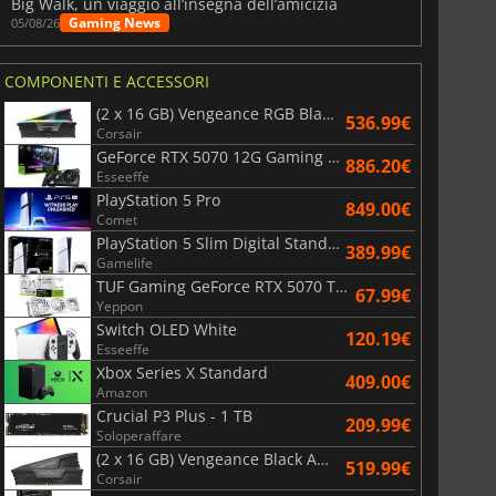
Big Walk, un viaggio all’insegna dell’amicizia
Gaming News
05/08/26
COMPONENTI E ACCESSORI
(2 x 16 GB) Vengeance RGB Black AMD Expo 6000 MHz - CAS 30
536.99€
Corsair
GeForce RTX 5070 12G Gaming Trio OC Black
886.20€
Esseeffe
PlayStation 5 Pro
849.00€
Comet
PlayStation 5 Slim Digital Standard
389.99€
Gamelife
TUF Gaming GeForce RTX 5070 Ti OC White Edition 16GB
67.99€
Yeppon
Switch OLED White
120.19€
Esseeffe
Xbox Series X Standard
409.00€
Amazon
Crucial P3 Plus - 1 TB
209.99€
Soloperaffare
(2 x 16 GB) Vengeance Black AMD Expo 6000 MHz - CAS 30
519.99€
Corsair