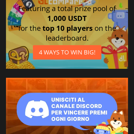
Featuring a total prize pool of
1,000 USDT
for the
top 10 players
on the
leaderboard.
4 WAYS TO WIN BIG!