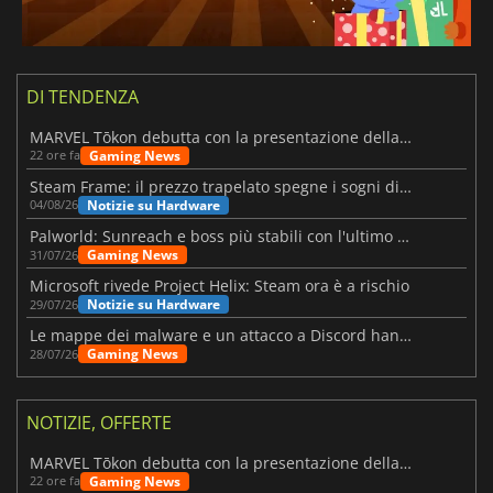
DI TENDENZA
MARVEL Tōkon debutta con la presentazione della roadmap per il primo anno
Gaming News
22 ore fa
Steam Frame: il prezzo trapelato spegne i sogni di un VR economico
Notizie su Hardware
04/08/26
Palworld: Sunreach e boss più stabili con l'ultimo update
Gaming News
31/07/26
Microsoft rivede Project Helix: Steam ora è a rischio
Notizie su Hardware
29/07/26
Le mappe dei malware e un attacco a Discord hanno colpito Meccha Chameleon
Gaming News
28/07/26
NOTIZIE, OFFERTE
MARVEL Tōkon debutta con la presentazione della roadmap per il primo anno
Gaming News
22 ore fa