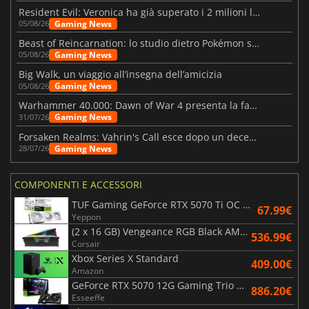
Resident Evil: Veronica ha già superato i 2 milioni liste dei desideri
Gaming News
05/08/26
Beast of Reincarnation: lo studio dietro Pokémon su una nuova strada
Gaming News
05/08/26
Big Walk, un viaggio all’insegna dell’amicizia
Gaming News
05/08/26
Warhammer 40.000: Dawn of War 4 presenta la fazione dei Necron
Gaming News
31/07/26
Forsaken Realms: Vahrin's Call esce dopo un decennio di sviluppo
Gaming News
28/07/26
COMPONENTI E ACCESSORI
TUF Gaming GeForce RTX 5070 Ti OC White Edition 16GB
67.99€
Yeppon
(2 x 16 GB) Vengeance RGB Black AMD Expo 6000 MHz - CAS 30
536.99€
Corsair
Xbox Series X Standard
409.00€
Amazon
GeForce RTX 5070 12G Gaming Trio OC Black
886.20€
Esseeffe