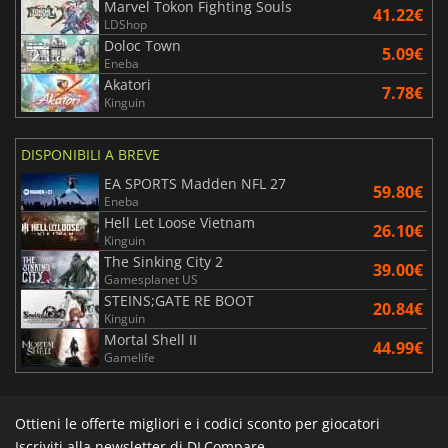
Marvel Tokon Fighting Souls
41.22€
LDShop
Doloc Town
5.09€
Eneba
Akatori
7.78€
Kinguin
DISPONIBILI A BREVE
EA SPORTS Madden NFL 27
59.80€
Eneba
Hell Let Loose Vietnam
26.10€
Kinguin
The Sinking City 2
39.00€
Gamesplanet US
STEINS;GATE RE BOOT
20.84€
Kinguin
Mortal Shell II
44.99€
Gamelife
Ottieni le offerte migliori e i codici sconto per giocatori
Iscriviti alla newsletter di DLCompare