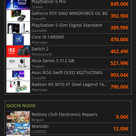
PlayStation 5 Pro
849.00€
Comet
GeForce RTX 5060 WINDFORCE OC 8G
392.96€
Esseeffe
PlayStation 5 Slim Digital Standard
389.99€
Gamelife
Core i9-14900KF
470.00€
Alternate
Switch 2
462.49€
Mediaworld
Xbox Series S 512 GB
521.99€
Yeppon
Asus ROG Swift OLED XG27UCDMG
903.04€
Esseeffe
Radeon RX 9070 XT Steel Legend 16GB
790.00€
Alternate
GIOCHI NUOVI
ReStory Chill Electronics Repairs
9.06€
Kinguin
Montabi
12.09€
LOADED