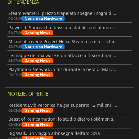
DI TENDENZA
Steam Frame: il prezzo trapelato spegne i sogni di un VR economico
Notizie su Hardware
04/08/26
Palworld: Sunreach e boss più stabili con l'ultimo update
Gaming News
31/07/26
Microsoft rivede Project Helix: Steam ora è a rischio
Notizie su Hardware
29/07/26
Le mappe dei malware e un attacco a Discord hanno colpito Meccha Chameleon
Gaming News
28/07/26
PlayStation Network in tilt durante la beta di Marvel Tōkon
Gaming News
25/07/26
NOTIZIE, OFFERTE
Resident Evil: Veronica ha già superato i 2 milioni liste dei desideri
Gaming News
05/08/26
Beast of Reincarnation: lo studio dietro Pokémon su una nuova strada
Gaming News
05/08/26
Big Walk, un viaggio all’insegna dell’amicizia
Gaming News
05/08/26