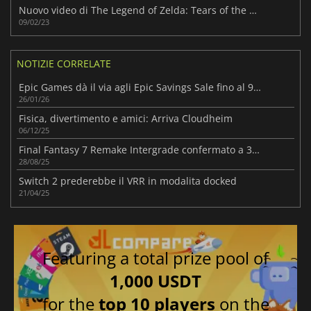
Nuovo video di The Legend of Zelda: Tears of the Kingdom
09/02/23
NOTIZIE CORRELATE
Epic Games dà il via agli Epic Savings Sale fino al 95%
26/01/26
Fisica, divertimento e amici: Arriva Cloudheim
06/12/25
Final Fantasy 7 Remake Intergrade confermato a 30 FPS su Switch 2
28/08/25
Switch 2 prederebbe il VRR in modalita docked
21/04/25
Featuring a total prize pool of
1,000 USDT
for the
top 10 players
on the