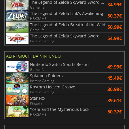
The Legend of Zelda Skyward Sword HD
34.99€
Gamelife
The Legend of Zelda Link's Awakening
50.37€
HRKGAME
The Legend of Zelda Breath of the Wild
50.99€
Gamelife
The Legend of Zelda Skyward Sword
54.99€
Instant Gaming
ALTRI GIOCHI DA NINTENDO
Nintendo Switch Sports Resort
49.99€
Gamelife
Splatoon Raiders
45.49€
Instant Gaming
Rhythm Heaven Groove
36.99€
Instant Gaming
Star Fox
39.61€
Kinguin
Yoshi and the Mysterious Book
50.37€
HRKGAME