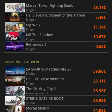
Marvel Tokon Fighting Souls
43.11€
Kinguin
HellSlave II Judgment of the Archon
5.49€
Kinguin
Big Walk
11.34€
Kinguin
Kill The Shadow
10.67€
Kinguin
Retrowave 2
0.68€
Kinguin
DISPONIBILI A BREVE
EA SPORTS Madden NFL 27
59.80€
Eneba
Hell Let Loose Vietnam
26.11€
Kinguin
The Sinking City 2
38.98€
Gamesplanet US
STEINS;GATE RE BOOT
53.99€
Steam
Mortal Shell II
44.99€