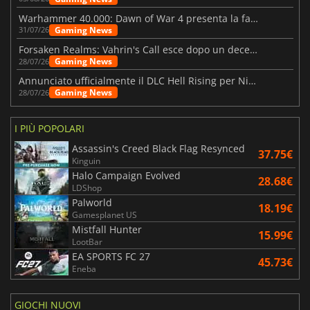
Warhammer 40.000: Dawn of War 4 presenta la fazione dei Necron
Gaming News
31/07/26
Forsaken Realms: Vahrin's Call esce dopo un decennio di sviluppo
Gaming News
28/07/26
Annunciato ufficialmente il DLC Hell Rising per Nioh 3
Gaming News
28/07/26
I PIÙ POPOLARI
Assassin's Creed Black Flag Resynced
37.75€
Kinguin
Halo Campaign Evolved
28.68€
LDShop
Palworld
18.19€
Gamesplanet US
Mistfall Hunter
15.99€
LootBar
EA SPORTS FC 27
45.73€
Eneba
GIOCHI NUOVI