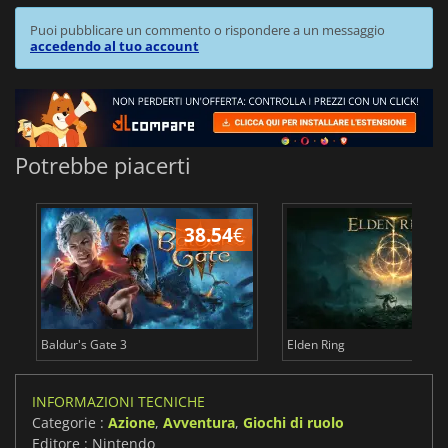
Puoi pubblicare un commento o rispondere a un messaggio
accedendo al tuo account
Potrebbe piacerti
38.54
€
2
Baldur's Gate 3
Elden Ring
INFORMAZIONI TECNICHE
Categorie :
Azione
,
Avventura
,
Giochi di ruolo
Editore : Nintendo