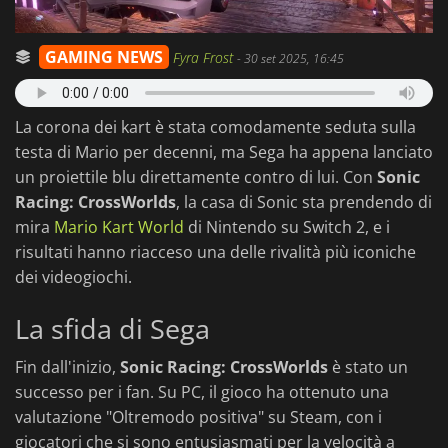
GAMING NEWS
Fyra Frost
-
30 set 2025, 16:45
La corona dei kart è stata comodamente seduta sulla
testa di Mario per decenni, ma Sega ha appena lanciato
un proiettile blu direttamente contro di lui. Con
Sonic
Racing: CrossWorlds
, la casa di Sonic sta prendendo di
mira
Mario Kart World
di Nintendo su Switch 2, e i
risultati hanno riacceso una delle rivalità più iconiche
dei videogiochi.
La sfida di Sega
Fin dall'inizio,
Sonic Racing: CrossWorlds
è stato un
successo per i fan. Su PC, il gioco ha ottenuto una
valutazione "Oltremodo positiva" su Steam, con i
giocatori che si sono entusiasmati per la velocità a