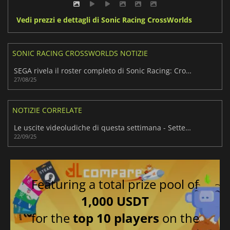
Vedi prezzi e dettagli di Sonic Racing CrossWorlds
SONIC RACING CROSSWORLDS NOTIZIE
SEGA rivela il roster completo di Sonic Racing: CrossWorlds con sorprese
27/08/25
NOTIZIE CORRELATE
Le uscite videoludiche di questa settimana - Settembre 2025 (Settimana 39)
22/09/25
Featuring a total prize pool of
1,000 USDT
for the
top 10 players
on the