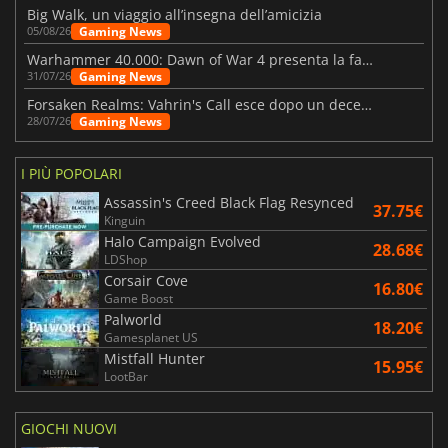
Big Walk, un viaggio all’insegna dell’amicizia
Gaming News
05/08/26
Warhammer 40.000: Dawn of War 4 presenta la fazione dei Necron
Gaming News
31/07/26
Forsaken Realms: Vahrin's Call esce dopo un decennio di sviluppo
Gaming News
28/07/26
I PIÙ POPOLARI
Assassin's Creed Black Flag Resynced
37.75€
Kinguin
Halo Campaign Evolved
28.68€
LDShop
Corsair Cove
16.80€
Game Boost
Palworld
18.20€
Gamesplanet US
Mistfall Hunter
15.95€
LootBar
GIOCHI NUOVI