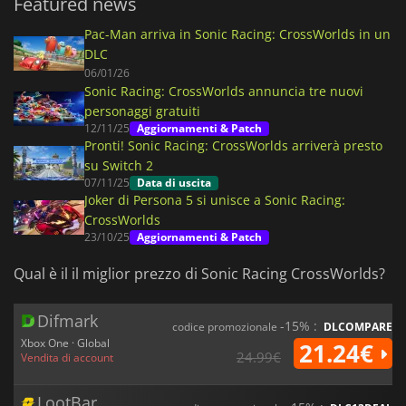
Featured news
Pac-Man arriva in Sonic Racing: CrossWorlds in un
DLC
06/01/26
Sonic Racing: CrossWorlds annuncia tre nuovi
personaggi gratuiti
12/11/25
Aggiornamenti & Patch
Pronti! Sonic Racing: CrossWorlds arriverà presto
su Switch 2
07/11/25
Data di uscita
Joker di Persona 5 si unisce a Sonic Racing:
CrossWorlds
23/10/25
Aggiornamenti & Patch
Qual è il il miglior prezzo di Sonic Racing CrossWorlds?
Difmark
-15% :
codice promozionale
DLCOMPARE
Xbox One · Global
21.24€
24.99€
Vendita di account
LootBar