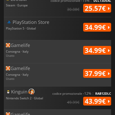
-15% :
codice promozionale
DLC13DEAL
Steam · Europe
25.57€
30.08€
PlayStation Store
34.99€
PlayStation 5 · Global
Gamelife
34.99€
Consegna · Italy
Usato
Gamelife
37.99€
Consegna · Italy
Usato
Kinguin
-12% :
codice promozionale
RAB12DLC
Nintendo Switch 2 · Global
43.99€
49.99€
Gamelife