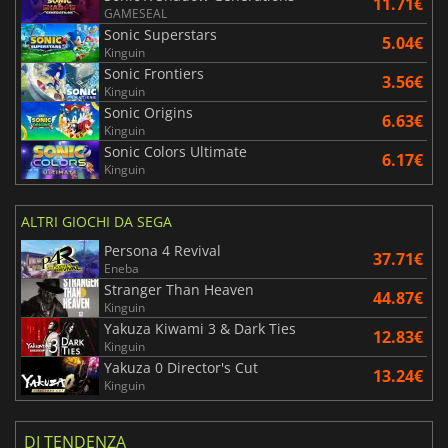
11.71€
GAMESEAL
Sonic Superstars
5.04€
Kinguin
Sonic Frontiers
3.56€
Kinguin
Sonic Origins
6.63€
Kinguin
Sonic Colors Ultimate
6.17€
Kinguin
ALTRI GIOCHI DA SEGA
Persona 4 Revival
37.71€
Eneba
Stranger Than Heaven
44.87€
Kinguin
Yakuza Kiwami 3 & Dark Ties
12.83€
Kinguin
Yakuza 0 Director's Cut
13.24€
Kinguin
DI TENDENZA