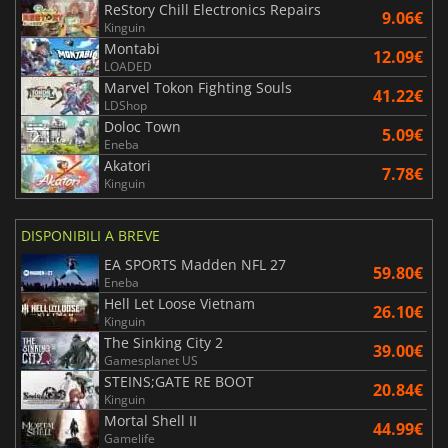
ReStory Chill Electronics Repairs
9.06€
Kinguin
Montabi
12.09€
LOADED
Marvel Tokon Fighting Souls
41.22€
LDShop
Doloc Town
5.09€
Eneba
Akatori
7.78€
Kinguin
DISPONIBILI A BREVE
EA SPORTS Madden NFL 27
59.80€
Eneba
Hell Let Loose Vietnam
26.10€
Kinguin
The Sinking City 2
39.00€
Gamesplanet US
STEINS;GATE RE BOOT
20.84€
Kinguin
Mortal Shell II
44.99€
Gamelife