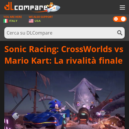
YOU ARE HERE
WE ALSO SUPPORT
Dark
GIOCHI
ITALY
USA
mode
PREPAGATE
SOFTWARE
Sonic Racing: CrossWorlds vs
REWARDS
Mario Kart: La rivalità finale
HARDWARE
NOTIZIE
ACCEDI O REGISTRATI