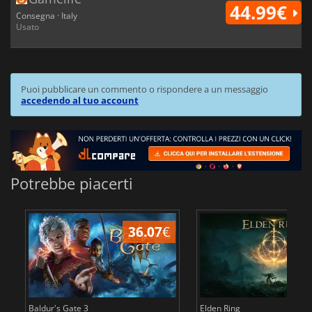
44.99€
Consegna · Italy
Usato
Puoi pubblicare un commento o rispondere a un messaggio
accedendo al tuo account
Potrebbe piacerti
36.07
€
2
Baldur's Gate 3
Elden Ring