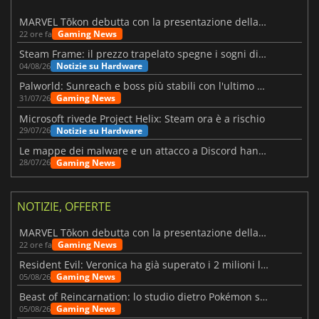
MARVEL Tōkon debutta con la presentazione della roadmap per il primo anno
Gaming News
22 ore fa
Steam Frame: il prezzo trapelato spegne i sogni di un VR economico
Notizie su Hardware
04/08/26
Palworld: Sunreach e boss più stabili con l'ultimo update
Gaming News
31/07/26
Microsoft rivede Project Helix: Steam ora è a rischio
Notizie su Hardware
29/07/26
Le mappe dei malware e un attacco a Discord hanno colpito Meccha Chameleon
Gaming News
28/07/26
NOTIZIE, OFFERTE
MARVEL Tōkon debutta con la presentazione della roadmap per il primo anno
Gaming News
22 ore fa
Resident Evil: Veronica ha già superato i 2 milioni liste dei desideri
Gaming News
05/08/26
Beast of Reincarnation: lo studio dietro Pokémon su una nuova strada
Gaming News
05/08/26