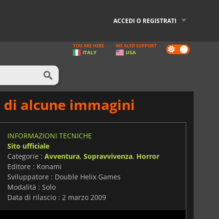
ACCEDI O REGISTRATI
YOU ARE HERE
WE ALSO SUPPORT
Dark
ITALY
USA
mode
ne di alcune immagini
INFORMAZIONI TECNICHE
Sito ufficiale
Categorie :
Avventura
,
Sopravvivenza
,
Horror
Editore : Konami
Sviluppatore : Double Helix Games
Modalità : Solo
Data di rilascio : 2 marzo 2009