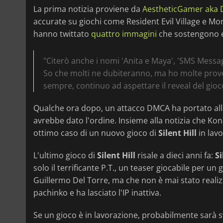
La prima notizia proviene da
AestheticGamer aka
accurate su giochi come Resident Evil Village e Mo
hanno twittato
quattro immagini
che sostengono es
"Citerò anche i nomi 'Anita e Maya', 'SMS Message
So che molti ne dubiteranno, ma ho molte prov
sempre, continuo ad aspettare il reveal del gioco 
Qualche ora dopo, un attacco DMCA ha portato alla 
avrebbe dato l'ordine. Insieme alla notizia che Kon
ottimo caso di un nuovo gioco di
Silent Hill
in lav
L'ultimo gioco di
Silent Hill
risale a dieci anni fa:
S
solo il terrificante P.T., un teaser giocabile per u
Guillermo Del Torre, ma che non è mai stato realizz
pachinko e ha lasciato l'IP inattiva.
Se un gioco è in lavorazione, probabilmente sarà 