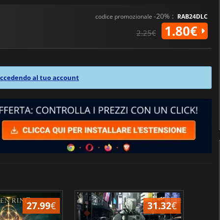
-20% :
codice promozionale
RAB24DLC
1.80€
2.25€
ccedendo al tuo account
27.99
€
31.32
€