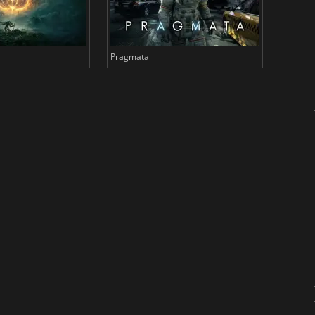
Pragmata
Total 