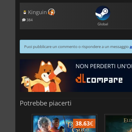
Kinguin
384
Global
Puoi pubblicare un commento o rispondere a un messaggio
a
Potrebbe piacerti
43.97
€
38.63
€