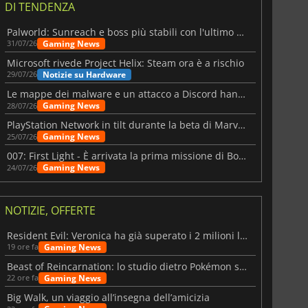
DI TENDENZA
Palworld: Sunreach e boss più stabili con l'ultimo update
Gaming News
31/07/26
Microsoft rivede Project Helix: Steam ora è a rischio
Notizie su Hardware
29/07/26
Le mappe dei malware e un attacco a Discord hanno colpito Meccha Chameleon
Gaming News
28/07/26
PlayStation Network in tilt durante la beta di Marvel Tōkon
Gaming News
25/07/26
007: First Light - È arrivata la prima missione di Bond dopo il lancio
Gaming News
24/07/26
NOTIZIE, OFFERTE
Resident Evil: Veronica ha già superato i 2 milioni liste dei desideri
Gaming News
19 ore fa
Beast of Reincarnation: lo studio dietro Pokémon su una nuova strada
Gaming News
22 ore fa
6.75
€
15.48
€
Big Walk, un viaggio all’insegna dell’amicizia