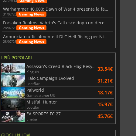
Gaming News
22 ore fa
Warhammer 40.000: Dawn of War 4 presenta la fazione dei Necron
Gaming News
31/07/26
Forsaken Realms: Vahrin's Call esce dopo un decennio di sviluppo
War WARHAMMER 3
Lies Of P
Gaming News
28/07/26
Annunciato ufficialmente il DLC Hell Rising per Nioh 3
Gaming News
28/07/26
I PIÙ POPOLARI
Assassin's Creed Black Flag Resynced
33.54€
Kinguin
Halo Campaign Evolved
31.21€
LootBar
Palworld
18.17€
Gamesplanet US
Mistfall Hunter
15.97€
LootBar
EA SPORTS FC 27
45.76€
Eneba
GIOCHI NUOVI