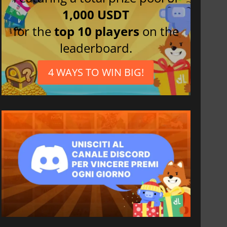
1,000 USDT
for the
top 10 players
on the
leaderboard.
4 WAYS TO WIN BIG!