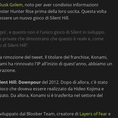
 Dusk Golem
, noto per aver condiviso informazioni
nster Hunter Rise prima della loro uscita. Questa volta
sere un nuovo gioco di Silent Hill.
s', e questo non è l'unico gioco di Silent in sviluppo.
e private che dimostrano che questo è reale e, come
di Silent Hill".
rimozione del tweet. Il titolare del franchise, Konami,
ami ha rinnovato l'IP all'inizio di quest'anno, abbiamo un
orazione.
ilent Hill: Downpour
del 2012. Dopo di allora, c'è stato
n gioco che doveva essere realizzato da Hideo Kojima e
ato. Da allora, Konami si è trasferita nel settore del
sviluppato dal Bloober Team, creatore di
Layers of Fear
e