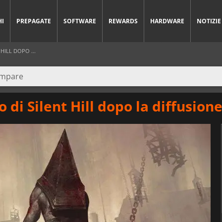
HI
PREPAGATE
SOFTWARE
REWARDS
HARDWARE
NOTIZIE
HILL DOPO ...
o di Silent Hill dopo la diffusio