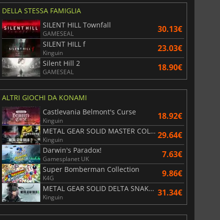
DELLA STESSA FAMIGLIA
SILENT HILL Townfall
30.13€
GAMESEAL
SILENT HILL f
23.03€
Kinguin
Silent Hill 2
18.90€
GAMESEAL
ALTRI GIOCHI DA KONAMI
Castlevania Belmont's Curse
18.92€
Kinguin
METAL GEAR SOLID MASTER COLLECTION Vol.2
29.64€
Kinguin
Darwin's Paradox!
7.63€
Gamesplanet UK
Super Bomberman Collection
9.86€
K4G
METAL GEAR SOLID DELTA SNAKE EATER
31.34€
Kinguin