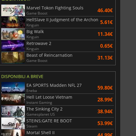
Marvel Tokon Fighting Souls
46.40€
Game Boost
HellSlave II Judgment of the Archon
5.61€
Kinguin
Big Walk
11.34€
Kinguin
Retrowave 2
0.65€
Kinguin
Beast of Reincarnation
31.13€
Game Boost
DISPONIBILI A BREVE
EA SPORTS Madden NFL 27
59.80€
Eneba
Hell Let Loose Vietnam
28.99€
Instant Gaming
The Sinking City 2
38.94€
Gamesplanet US
STEINS;GATE RE BOOT
53.99€
Steam
Mortal Shell II
44.99€