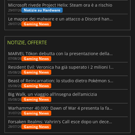
Microsoft rivede Project Helix: Steam ora è a rischio
Notizie su Hardware
29/07/26
Le mappe dei malware e un attacco a Discord hanno colpito Meccha Chameleon
Gaming News
28/07/26
NOTIZIE, OFFERTE
MARVEL Tōkon debutta con la presentazione della roadmap per il primo anno
Gaming News
07/08/26
Resident Evil: Veronica ha già superato i 2 milioni liste dei desideri
Gaming News
05/08/26
Beast of Reincarnation: lo studio dietro Pokémon su una nuova strada
Gaming News
05/08/26
Big Walk, un viaggio all’insegna dell’amicizia
Gaming News
05/08/26
Warhammer 40.000: Dawn of War 4 presenta la fazione dei Necron
Gaming News
31/07/26
Forsaken Realms: Vahrin's Call esce dopo un decennio di sviluppo
Gaming News
28/07/26