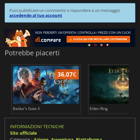
Puoi pubblicare un commento o rispondere a un messaggio
accedendo al tuo account
Potrebbe piacerti
36.07
€
2
Baldur's Gate 3
Elden Ring
INFORMAZIONI TECNICHE
Sito ufficiale
Categorie :
Azione
,
Avventura
,
Piattaforma