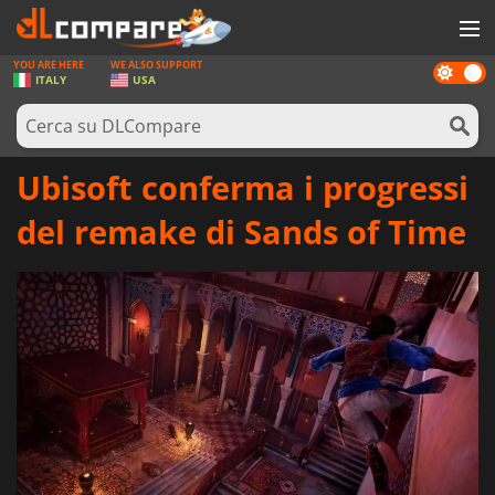
YOU ARE HERE
WE ALSO SUPPORT
Dark
GIOCHI
ITALY
USA
mode
PREPAGATE
SOFTWARE
Ubisoft conferma i progressi
REWARDS
del remake di Sands of Time
HARDWARE
NOTIZIE
ACCEDI O REGISTRATI