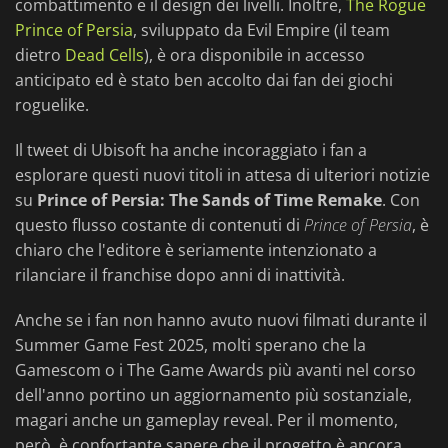
combattimento e il design dei livelli. Inoltre,
The Rogue
Prince of Persia
, sviluppato da Evil Empire (il team
dietro
Dead Cells
), è ora disponibile in accesso
anticipato ed è stato ben accolto dai fan dei giochi
roguelike.
Il tweet di Ubisoft ha anche incoraggiato i fan a
esplorare questi nuovi titoli in attesa di ulteriori notizie
su
Prince of Persia: The Sands of Time Remake
. Con
questo flusso costante di contenuti di
Prince of Persia
, è
chiaro che l'editore è seriamente intenzionato a
rilanciare il franchise dopo anni di inattività.
Anche se i fan non hanno avuto nuovi filmati durante il
Summer Game Fest 2025, molti sperano che la
Gamescom o i The Game Awards più avanti nel corso
dell'anno portino un aggiornamento più sostanziale,
magari anche un gameplay reveal. Per il momento,
però, è confortante sapere che il progetto è ancora