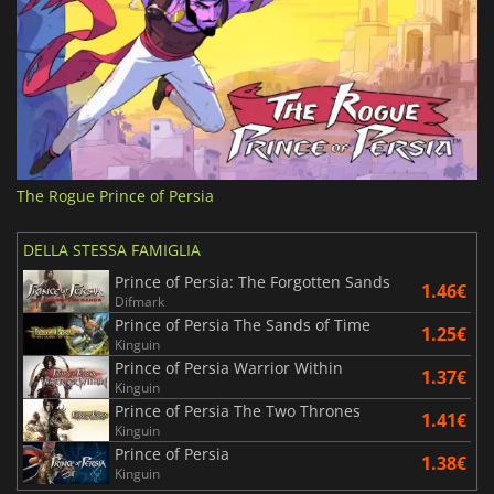
The Rogue Prince of Persia
DELLA STESSA FAMIGLIA
Prince of Persia: The Forgotten Sands
1.46€
Difmark
Prince of Persia The Sands of Time
1.25€
Kinguin
Prince of Persia Warrior Within
1.37€
Kinguin
Prince of Persia The Two Thrones
1.41€
Kinguin
Prince of Persia
1.38€
Kinguin