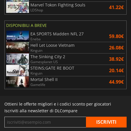
Marvel Tokon Fighting Souls
41.22€
LDShop
DISPONIBILI A BREVE
EA SPORTS Madden NFL 27
59.80€
Eneba
Hell Let Loose Vietnam
26.08€
Kinguin
The Sinking City 2
38.92€
Gamesplanet US
STEINS;GATE RE BOOT
20.14€
Kinguin
Mortal Shell II
44.99€
Gamelife
Ottieni le offerte migliori e i codici sconto per giocatori
Iscriviti alla newsletter di DLCompare