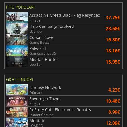
I PIÙ POPOLARI
Assassin's Creed Black Flag Resynced
37.75€
Kinguin
Halo Campaign Evolved
28.68€
LDShop
Corsair Cove
16.80€
Game Boost
Palworld
18.16€
Gamesplanet US
Mistfall Hunter
15.95€
LootBar
GIOCHI NUOVI
Fantasy Network
4.23€
Difmark
Sovereign Tower
10.48€
Kinguin
ReStory Chill Electronics Repairs
8.99€
Instant Gaming
Montabi
12.09€
LOADED