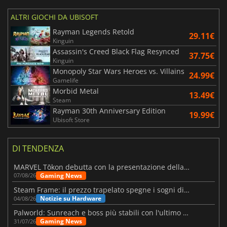
ALTRI GIOCHI DA UBISOFT
Rayman Legends Retold
29.11€
Kinguin
Assassin's Creed Black Flag Resynced
37.75€
Kinguin
Monopoly Star Wars Heroes vs. Villains
24.99€
Gamelife
Morbid Metal
13.49€
Steam
Rayman 30th Anniversary Edition
19.99€
Ubisoft Store
DI TENDENZA
MARVEL Tōkon debutta con la presentazione della roadmap per il primo anno
Gaming News
07/08/26
Steam Frame: il prezzo trapelato spegne i sogni di un VR economico
Notizie su Hardware
04/08/26
Palworld: Sunreach e boss più stabili con l'ultimo update
Gaming News
31/07/26