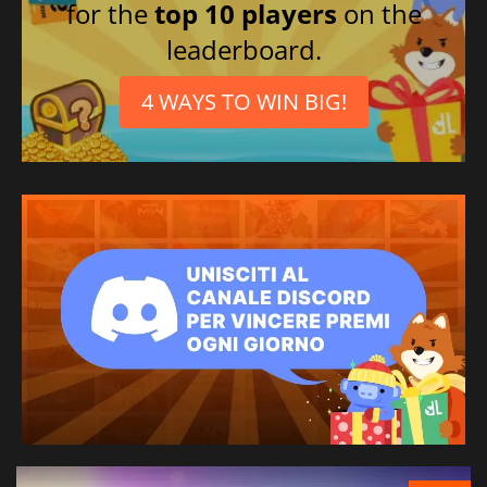
for the
top 10 players
on the
leaderboard.
4 WAYS TO WIN BIG!