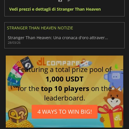
Vedi prezzi e dettagli di Stranger Than Heaven
STRANGER THAN HEAVEN NOTIZIE
Stranger Than Heaven: Una cronaca d'oro attraverso cinque epoche
28/03/26
Featuring a total prize pool of
1,000 USDT
for the
top 10 players
on the
leaderboard.
4 WAYS TO WIN BIG!