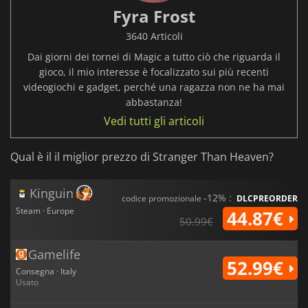
Fyra Frost
3640 Articoli
Dai giorni dei tornei di Magic a tutto ciò che riguarda il
gioco, il mio interesse è focalizzato sui più recenti
videogiochi e gadget, perché una ragazza non ne ha mai
abbastanza!
Vedi tutti gli articoli
Qual è il il miglior prezzo di Stranger Than Heaven?
Kinguin
-12% :
codice promozionale
DLCPREORDER
Steam · Europe
44.87€
50.99€
Gamelife
52.99€
Consegna · Italy
Usato