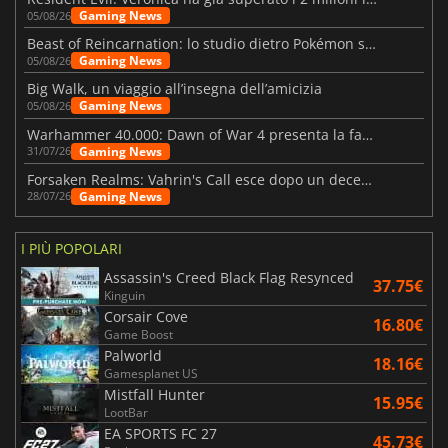
Gaming News
05/08/26
Beast of Reincarnation: lo studio dietro Pokémon su una nuova strada
Gaming News
05/08/26
Big Walk, un viaggio all’insegna dell’amicizia
Gaming News
05/08/26
Warhammer 40.000: Dawn of War 4 presenta la fazione dei Necron
Gaming News
31/07/26
Forsaken Realms: Vahrin's Call esce dopo un decennio di sviluppo
Gaming News
28/07/26
I PIÙ POPOLARI
Assassin's Creed Black Flag Resynced
37.75€
Kinguin
Corsair Cove
16.80€
Game Boost
Palworld
18.16€
Gamesplanet US
Mistfall Hunter
15.95€
LootBar
EA SPORTS FC 27
45.73€