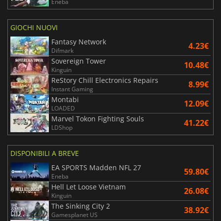
Eneba
GIOCHI NUOVI
Fantasy Network
4.23€
Difmark
Sovereign Tower
10.48€
Kinguin
ReStory Chill Electronics Repairs
8.99€
Instant Gaming
Montabi
12.09€
LOADED
Marvel Tokon Fighting Souls
41.22€
LDShop
DISPONIBILI A BREVE
EA SPORTS Madden NFL 27
59.80€
Eneba
Hell Let Loose Vietnam
26.08€
Kinguin
The Sinking City 2
38.92€
Gamesplanet US