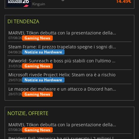
14.49€
Kinguin
DI TENDENZA
MARVEL Tōkon debutta con la presentazione della roadmap per il primo anno
Gaming News
07/08/26
Steam Frame: il prezzo trapelato spegne i sogni di un VR economico
Notizie su Hardware
04/08/26
Palworld: Sunreach e boss più stabili con l'ultimo update
Gaming News
31/07/26
Microsoft rivede Project Helix: Steam ora è a rischio
Notizie su Hardware
29/07/26
Le mappe dei malware e un attacco a Discord hanno colpito Meccha Chameleon
Gaming News
28/07/26
NOTIZIE, OFFERTE
MARVEL Tōkon debutta con la presentazione della roadmap per il primo anno
Gaming News
07/08/26
Resident Evil: Veronica ha già superato i 2 milioni liste dei desideri