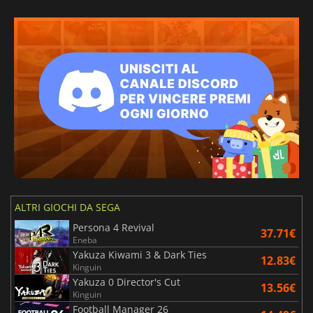
ALTRI GIOCHI DA SEGA
Persona 4 Revival
37.71€
Eneba
Yakuza Kiwami 3 & Dark Ties
12.83€
Kinguin
Yakuza 0 Director's Cut
13.56€
Kinguin
Football Manager 26