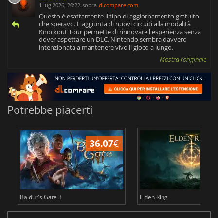
1 lug 2026, 20:22
sopra
dlcompare.com
Questo è esattamente il tipo di aggiornamento gratuito
che speravo. L'aggiunta di nuovi circuiti alla modalità
Knockout Tour permette di rinnovare l'esperienza senza
dover aspettare un DLC. Nintendo sembra davvero
intenzionata a mantenere vivo il gioco a lungo.
Mostra l'originale
Potrebbe piacerti
36.07
€
2
Baldur's Gate 3
Elden Ring