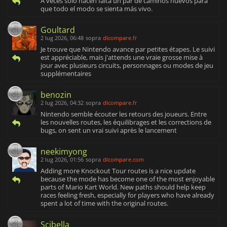
A veces solo hacen falta un par de caminos nuevos para
que todo el modo se sienta más vivo.
Goultard
2 lug 2026, 06:48
sopra
dlcompare.fr
Je trouve que Nintendo avance par petites étapes. Le suivi
est appréciable, mais j'attends une vraie grosse mise à
jour avec plusieurs circuits, personnages ou modes de jeu
supplémentaires
benozin
2 lug 2026, 04:32
sopra
dlcompare.fr
Nintendo semble écouter les retours des joueurs. Entre
les nouvelles routes, les équilibrages et les corrections de
bugs, on sent un vrai suivi après le lancement
neekimyong
2 lug 2026, 01:56
sopra
dlcompare.com
Adding more Knockout Tour routes is a nice update
because the mode has become one of the most enjoyable
parts of Mario Kart World. New paths should help keep
races feeling fresh, especially for players who have already
spent a lot of time with the original routes.
Scibella