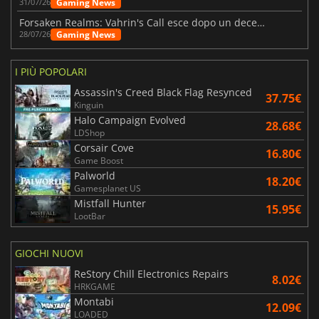
Gaming News
31/07/26
Forsaken Realms: Vahrin's Call esce dopo un decennio di sviluppo
Gaming News
28/07/26
I PIÙ POPOLARI
Assassin's Creed Black Flag Resynced
37.75€
Kinguin
Halo Campaign Evolved
28.68€
LDShop
Corsair Cove
16.80€
Game Boost
Palworld
18.20€
Gamesplanet US
Mistfall Hunter
15.95€
LootBar
GIOCHI NUOVI
ReStory Chill Electronics Repairs
8.02€
HRKGAME
Montabi
12.09€
LOADED