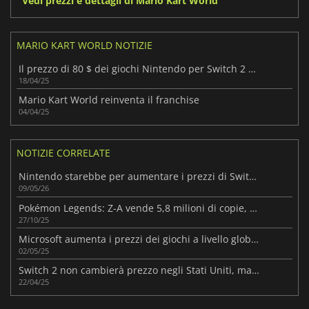
Vedi prezzi e dettagli di Mario Kart World
MARIO KART WORLD NOTIZIE
Il prezzo di 80 $ dei giochi Nintendo per Switch 2 scatena un dibattito
18/04/25
Mario Kart World reinventa il franchise
04/04/25
NOTIZIE CORRELATE
Nintendo starebbe per aumentare i prezzi di Switch 2 in tutto il mondo
09/05/26
Pokémon Legends: Z-A vende 5,8 milioni di copie, Switch 2 è in testa per metà
27/10/25
Microsoft aumenta i prezzi dei giochi a livello globale
02/05/25
Switch 2 non cambierà prezzo negli Stati Uniti, ma gli accessori costeranno di più
22/04/25