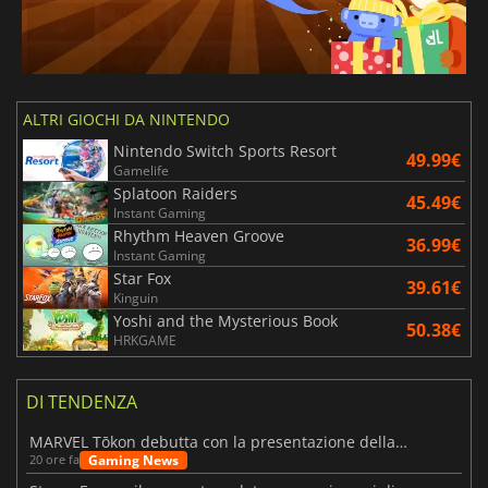
ALTRI GIOCHI DA NINTENDO
Nintendo Switch Sports Resort
49.99€
Gamelife
Splatoon Raiders
45.49€
Instant Gaming
Rhythm Heaven Groove
36.99€
Instant Gaming
Star Fox
39.61€
Kinguin
Yoshi and the Mysterious Book
50.38€
HRKGAME
DI TENDENZA
MARVEL Tōkon debutta con la presentazione della roadmap per il primo anno
Gaming News
20 ore fa