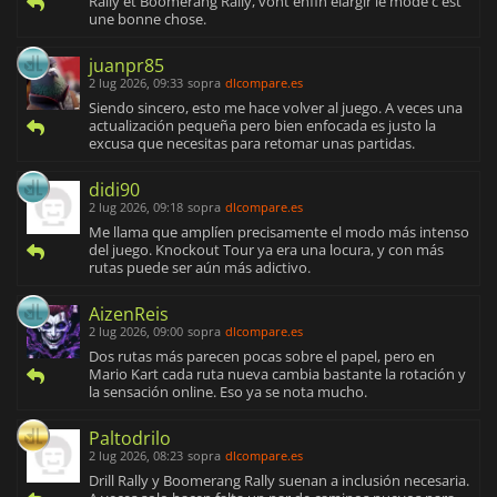
Rally et Boomerang Rally, vont enfin élargir le mode c'est
une bonne chose.
juanpr85
2 lug 2026, 09:33
sopra
dlcompare.es
Siendo sincero, esto me hace volver al juego. A veces una
actualización pequeña pero bien enfocada es justo la
excusa que necesitas para retomar unas partidas.
didi90
2 lug 2026, 09:18
sopra
dlcompare.es
Me llama que amplíen precisamente el modo más intenso
del juego. Knockout Tour ya era una locura, y con más
rutas puede ser aún más adictivo.
AizenReis
2 lug 2026, 09:00
sopra
dlcompare.es
Dos rutas más parecen pocas sobre el papel, pero en
Mario Kart cada ruta nueva cambia bastante la rotación y
la sensación online. Eso ya se nota mucho.
Paltodrilo
2 lug 2026, 08:23
sopra
dlcompare.es
Drill Rally y Boomerang Rally suenan a inclusión necesaria.