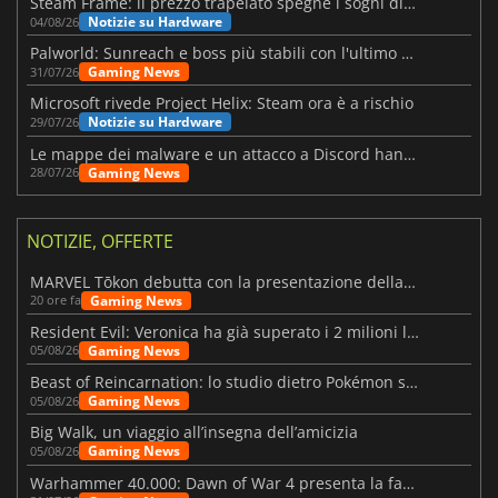
Steam Frame: il prezzo trapelato spegne i sogni di un VR economico
Notizie su Hardware
04/08/26
Palworld: Sunreach e boss più stabili con l'ultimo update
Gaming News
31/07/26
Microsoft rivede Project Helix: Steam ora è a rischio
Notizie su Hardware
29/07/26
Le mappe dei malware e un attacco a Discord hanno colpito Meccha Chameleon
Gaming News
28/07/26
NOTIZIE, OFFERTE
MARVEL Tōkon debutta con la presentazione della roadmap per il primo anno
Gaming News
20 ore fa
Resident Evil: Veronica ha già superato i 2 milioni liste dei desideri
Gaming News
05/08/26
Beast of Reincarnation: lo studio dietro Pokémon su una nuova strada
Gaming News
05/08/26
Big Walk, un viaggio all’insegna dell’amicizia
Gaming News
05/08/26
Warhammer 40.000: Dawn of War 4 presenta la fazione dei Necron