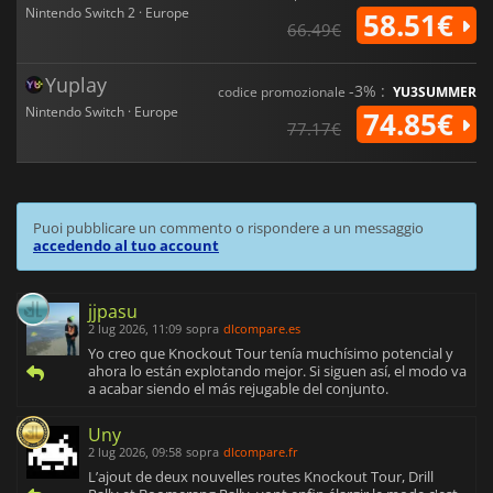
Nintendo Switch 2 · Europe
58.51€
66.49€
Yuplay
-3% :
codice promozionale
YU3SUMMER
Nintendo Switch · Europe
74.85€
77.17€
Puoi pubblicare un commento o rispondere a un messaggio
accedendo al tuo account
jjpasu
2 lug 2026, 11:09
sopra
dlcompare.es
Yo creo que Knockout Tour tenía muchísimo potencial y
ahora lo están explotando mejor. Si siguen así, el modo va
a acabar siendo el más rejugable del conjunto.
Uny
2 lug 2026, 09:58
sopra
dlcompare.fr
L’ajout de deux nouvelles routes Knockout Tour, Drill