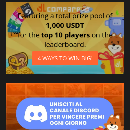
Featuring a total prize pool of
1,000 USDT
for the
top 10 players
on the
leaderboard.
4 WAYS TO WIN BIG!