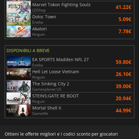
Marvel Tokon Fighting Souls
41.22€
LDShop
Doloc Town
5.09€
Eneba
Akatori
7.78€
Kinguin
DISPONIBILI A BREVE
EA SPORTS Madden NFL 27
59.80€
Eneba
Hell Let Loose Vietnam
26.10€
Kinguin
The Sinking City 2
39.00€
Gamesplanet US
STEINS;GATE RE BOOT
20.94€
Kinguin
Mortal Shell II
44.99€
Gamelife
Ottieni le offerte migliori e i codici sconto per giocatori