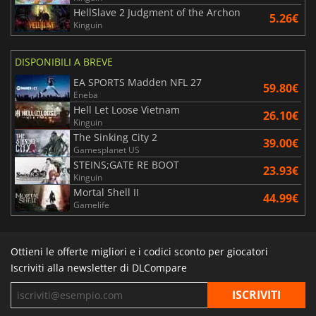
HellSlave 2 Judgment of the Archon
5.26€
Kinguin
DISPONIBILI A BREVE
EA SPORTS Madden NFL 27
59.80€
Eneba
Hell Let Loose Vietnam
26.10€
Kinguin
The Sinking City 2
39.00€
Gamesplanet US
STEINS;GATE RE BOOT
23.93€
Kinguin
Mortal Shell II
44.99€
Gamelife
Ottieni le offerte migliori e i codici sconto per giocatori
Iscriviti alla newsletter di DLCompare