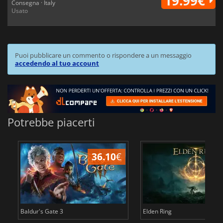
19.99€
Consegna · Italy
Usato
Puoi pubblicare un commento o rispondere a un messaggio
accedendo al tuo account
Potrebbe piacerti
36.10
€
2
Baldur's Gate 3
Elden Ring