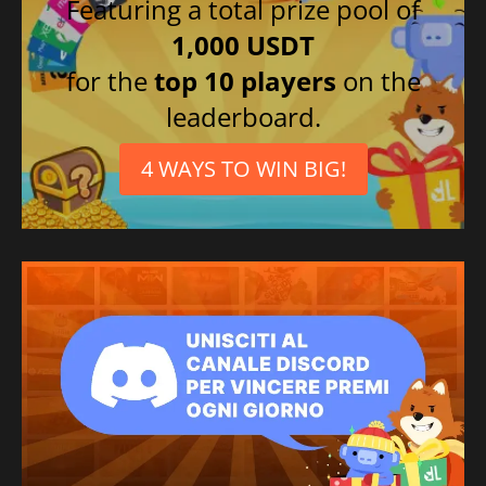
Featuring a total prize pool of
1,000 USDT
for the
top 10 players
on the
leaderboard.
4 WAYS TO WIN BIG!