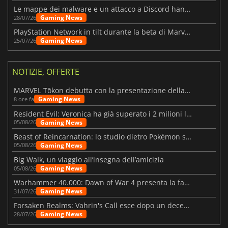
Le mappe dei malware e un attacco a Discord hanno colpito Meccha Chameleon
Gaming News
28/07/26
PlayStation Network in tilt durante la beta di Marvel Tōkon
Gaming News
25/07/26
NOTIZIE, OFFERTE
MARVEL Tōkon debutta con la presentazione della roadmap per il primo anno
Gaming News
8 ore fa
Resident Evil: Veronica ha già superato i 2 milioni liste dei desideri
Gaming News
05/08/26
Beast of Reincarnation: lo studio dietro Pokémon su una nuova strada
Gaming News
05/08/26
Big Walk, un viaggio all’insegna dell’amicizia
Gaming News
05/08/26
Warhammer 40.000: Dawn of War 4 presenta la fazione dei Necron
Gaming News
31/07/26
Forsaken Realms: Vahrin's Call esce dopo un decennio di sviluppo
Gaming News
28/07/26