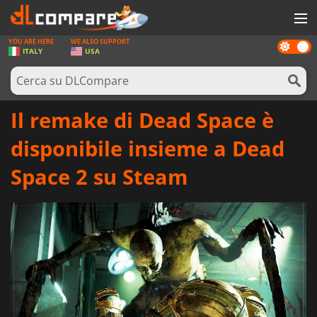
YOU ARE HERE
WE ALSO SUPPORT
Dark
GIOCHI
ITALY
USA
mode
PREPAGATE
SOFTWARE
Il remake di Dead Space è
REWARDS
disponibile insieme a Dead
HARDWARE
Space 2 su Steam
NOTIZIE
ACCEDI O REGISTRATI