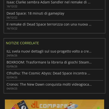
Isaac Clarke sembra Adam Sandler nel remake di Dead Space
16/12/22
Dead Space: 18 minuti di gameplay
06/12/22
Il remake di Dead Space terrorizza con una nuova anteprima di 8 minuti di gameplay
16/10/22
NOTIZIE CORRELATE
ILL svela nuovi dettagli sul suo progetto volto a creare un'esperienza horror cinematografica
24/06/26
BOXROOM: Trasformare la libreria di giochi Steam in una sala di dischi retrò
02/06/26
Cthulhu: The Cosmic Abyss: Dead Space incontra Subnautica
02/04/26
Cronos: The New Dawn conquista molti videogiocatori
04/09/25