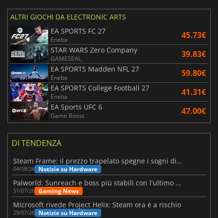
ALTRI GIOCHI DA ELECTRONIC ARTS
EA SPORTS FC 27
45.73€
Eneba
STAR WARS Zero Company
39.83€
GAMESEAL
EA SPORTS Madden NFL 27
59.80€
Eneba
EA SPORTS College Football 27
41.31€
Eneba
EA Sports UFC 6
47.00€
Game Boost
DI TENDENZA
Steam Frame: il prezzo trapelato spegne i sogni di un VR economico
Notizie su Hardware
04/08/26
Palworld: Sunreach e boss più stabili con l'ultimo update
Gaming News
31/07/26
Microsoft rivede Project Helix: Steam ora è a rischio
Notizie su Hardware
29/07/26