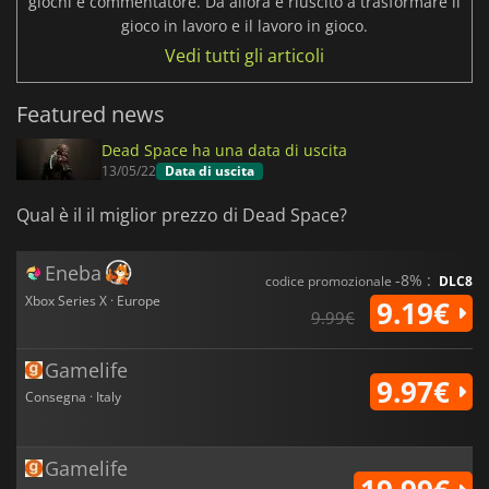
giochi e commentatore. Da allora è riuscito a trasformare il
gioco in lavoro e il lavoro in gioco.
Vedi tutti gli articoli
Featured news
Dead Space ha una data di uscita
13/05/22
Data di uscita
Qual è il il miglior prezzo di Dead Space?
Eneba
-8% :
codice promozionale
DLC8
Xbox Series X · Europe
9.19€
9.99€
Gamelife
9.97€
Consegna · Italy
Gamelife