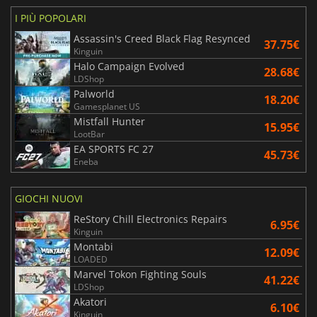
I PIÙ POPOLARI
Assassin's Creed Black Flag Resynced
37.75€
Kinguin
Halo Campaign Evolved
28.68€
LDShop
Palworld
18.20€
Gamesplanet US
Mistfall Hunter
15.95€
LootBar
EA SPORTS FC 27
45.73€
Eneba
GIOCHI NUOVI
ReStory Chill Electronics Repairs
6.95€
Kinguin
Montabi
12.09€
LOADED
Marvel Tokon Fighting Souls
41.22€
LDShop
Akatori
6.10€
Kinguin