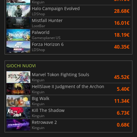
Kinguin
Halo Campaign Evolved
28.68€
LDShop
Mistfall Hunter
16.01€
LootBar
Palworld
18.19€
Gamesplanet US
Forza Horizon 6
40.35€
LDShop
GIOCHI NUOVI
Marvel Tokon Fighting Souls
45.52€
Kinguin
HellSlave II Judgment of the Archon
5.40€
Kinguin
Big Walk
11.34€
Kinguin
Kill The Shadow
6.73€
Kinguin
Retrowave 2
0.68€
Kinguin