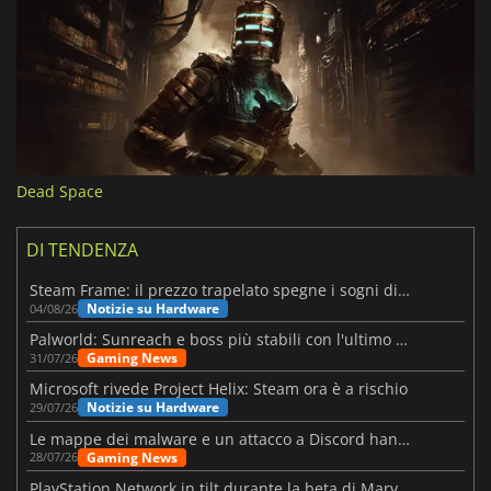
Dead Space
DI TENDENZA
Steam Frame: il prezzo trapelato spegne i sogni di un VR economico
Notizie su Hardware
04/08/26
Palworld: Sunreach e boss più stabili con l'ultimo update
Gaming News
31/07/26
Microsoft rivede Project Helix: Steam ora è a rischio
Notizie su Hardware
29/07/26
Le mappe dei malware e un attacco a Discord hanno colpito Meccha Chameleon
Gaming News
28/07/26
PlayStation Network in tilt durante la beta di Marvel Tōkon