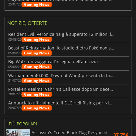
Gaming News
25/07/26
NOTIZIE, OFFERTE
Resident Evil: Veronica ha già superato i 2 milioni liste dei desideri
Gaming News
05/08/26
Beast of Reincarnation: lo studio dietro Pokémon su una nuova strada
Gaming News
05/08/26
Big Walk, un viaggio all’insegna dell’amicizia
Gaming News
05/08/26
Warhammer 40.000: Dawn of War 4 presenta la fazione dei Necron
Gaming News
31/07/26
Forsaken Realms: Vahrin's Call esce dopo un decennio di sviluppo
Gaming News
28/07/26
Annunciato ufficialmente il DLC Hell Rising per Nioh 3
Gaming News
28/07/26
I PIÙ POPOLARI
Assassin's Creed Black Flag Resynced
37.75€