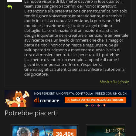
La nuova visione di ILL mette davvero in luce quanto il
team stia spingendo i confini dell'horror interattivo.
L'attenzione alla presentazione cinematografica non solo
rende il gioco visivamente impressionante, ma cambia il
modo in cui si accumula la tensione, la percezione del
mondo e la reazione del giocatore a ogni minimo
dettaglio. La combinazione di animazioni realistiche,
design inquietante delle creature e narrazione ambientale
avvincente crea un livello di immersione che la maggior
parte dei titoli horror non riesce a raggiungere. Se gli
sviluppatori riusciranno a mantenere questo livello di
cura e atmosfera per tutta l'esperienza, ILL potrebbe
facilmente diventare un esempio lampante di come i
giochi horror possano offrire un'esperienza
cinematografica autentica senza sacrificare l'autonomia
del giocatore.
Mostra l'originale
Potrebbe piacerti
36.40
€
2