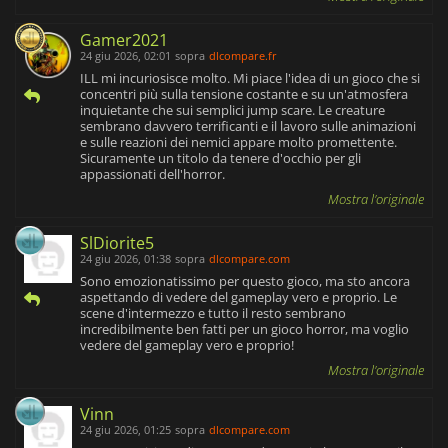
Gamer2021
24 giu 2026, 02:01
sopra
dlcompare.fr
ILL mi incuriosisce molto. Mi piace l'idea di un gioco che si
concentri più sulla tensione costante e su un'atmosfera
inquietante che sui semplici jump scare. Le creature
sembrano davvero terrificanti e il lavoro sulle animazioni
e sulle reazioni dei nemici appare molto promettente.
Sicuramente un titolo da tenere d'occhio per gli
appassionati dell'horror.
Mostra l'originale
SlDiorite5
24 giu 2026, 01:38
sopra
dlcompare.com
Sono emozionatissimo per questo gioco, ma sto ancora
aspettando di vedere del gameplay vero e proprio. Le
scene d'intermezzo e tutto il resto sembrano
incredibilmente ben fatti per un gioco horror, ma voglio
vedere del gameplay vero e proprio!
Mostra l'originale
Vinn
24 giu 2026, 01:25
sopra
dlcompare.com