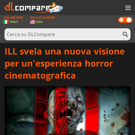
YOU ARE HERE
WE ALSO SUPPORT
Dark
GIOCHI
ITALY
USA
mode
PREPAGATE
SOFTWARE
ILL svela una nuova visione
REWARDS
per un'esperienza horror
HARDWARE
cinematografica
NOTIZIE
ACCEDI O REGISTRATI