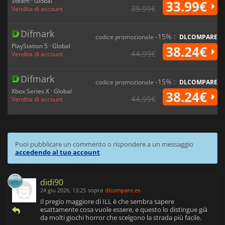
Steam · Global
33.99€
39.99€
Vendita di account
Difmark
-15% :
codice promozionale
DLCOMPARE
PlayStation 5 · Global
38.24€
44.99€
Vendita di account
Difmark
-15% :
codice promozionale
DLCOMPARE
Xbox Series X · Global
38.24€
44.99€
Vendita di account
Puoi pubblicare un commento o rispondere a un messaggio
accedendo al tuo account
didi90
24 giu 2026, 13:25
sopra
dlcompare.es
Il pregio maggiore di ILL è che sembra sapere
esattamente cosa vuole essere, e questo lo distingue già
da molti giochi horror che scelgono la strada più facile.