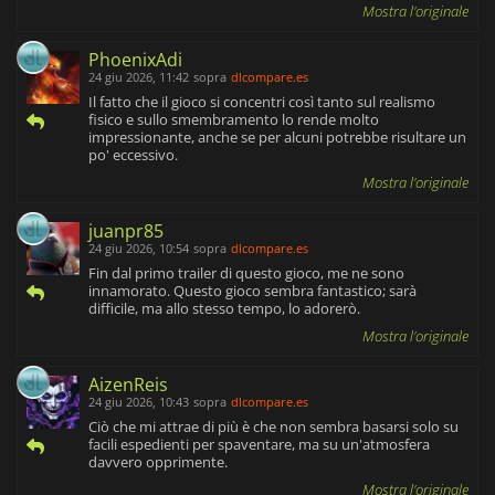
Mostra l'originale
PhoenixAdi
24 giu 2026, 11:42
sopra
dlcompare.es
Il fatto che il gioco si concentri così tanto sul realismo
fisico e sullo smembramento lo rende molto
impressionante, anche se per alcuni potrebbe risultare un
po' eccessivo.
Mostra l'originale
juanpr85
24 giu 2026, 10:54
sopra
dlcompare.es
Fin dal primo trailer di questo gioco, me ne sono
innamorato. Questo gioco sembra fantastico; sarà
difficile, ma allo stesso tempo, lo adorerò.
Mostra l'originale
AizenReis
24 giu 2026, 10:43
sopra
dlcompare.es
Ciò che mi attrae di più è che non sembra basarsi solo su
facili espedienti per spaventare, ma su un'atmosfera
davvero opprimente.
Mostra l'originale