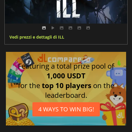
Vedi prezzi e dettagli di ILL
Featuring a total prize pool of
1,000 USDT
for the
top 10 players
on the
leaderboard.
4 WAYS TO WIN BIG!