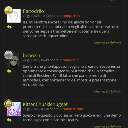
Paltodrilo
24 giu 2026, 10:23
sopra
dlcompare.es
ILL mi sembra ancora uno dei giochi horror più
promettenti che abbia visto negli ultimi anni, soprattutto
per come riesce a trasmettere efficacemente quella
sensazione di inquietudine.
Mostra l'originale
benozin
24 giu 2026, 06:49
sopra
dlcompare.fr
Sembra che gli sviluppatori vogliano creare un'esperienza
opprimente e coinvolgente, piuttosto che un semplice
clone di Resident Evil. Il fatto che parlino molto di
atmosfera, comportamento dei mostri e presentazione
mi rassicura.
Mostra l'originale
KittenChucklenugget
24 giu 2026, 03:40
sopra
dlcompare.com
Spero che questo gioco sia un vero gioco e non una demo
tecnologica come Atomic Hearts.
Mostra l'originale