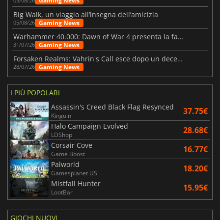
Gaming News
05/08/26
Big Walk, un viaggio all’insegna dell’amicizia
Gaming News
05/08/26
Warhammer 40.000: Dawn of War 4 presenta la fazione dei Necron
Gaming News
31/07/26
Forsaken Realms: Vahrin's Call esce dopo un decennio di sviluppo
Gaming News
28/07/26
I PIÙ POPOLARI
Assassin's Creed Black Flag Resynced
37.75€
Kinguin
Halo Campaign Evolved
28.68€
LDShop
Corsair Cove
16.77€
Game Boost
Palworld
18.20€
Gamesplanet US
Mistfall Hunter
15.95€
LootBar
GIOCHI NUOVI