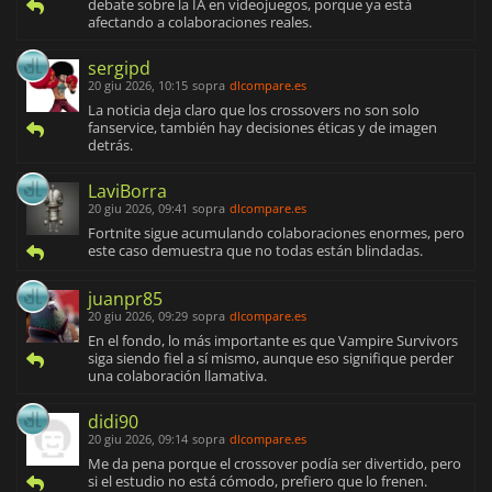
debate sobre la IA en videojuegos, porque ya está
afectando a colaboraciones reales.
sergipd
20 giu 2026, 10:15
sopra
dlcompare.es
La noticia deja claro que los crossovers no son solo
fanservice, también hay decisiones éticas y de imagen
detrás.
LaviBorra
20 giu 2026, 09:41
sopra
dlcompare.es
Fortnite sigue acumulando colaboraciones enormes, pero
este caso demuestra que no todas están blindadas.
juanpr85
20 giu 2026, 09:29
sopra
dlcompare.es
En el fondo, lo más importante es que Vampire Survivors
siga siendo fiel a sí mismo, aunque eso signifique perder
una colaboración llamativa.
didi90
20 giu 2026, 09:14
sopra
dlcompare.es
Me da pena porque el crossover podía ser divertido, pero
si el estudio no está cómodo, prefiero que lo frenen.