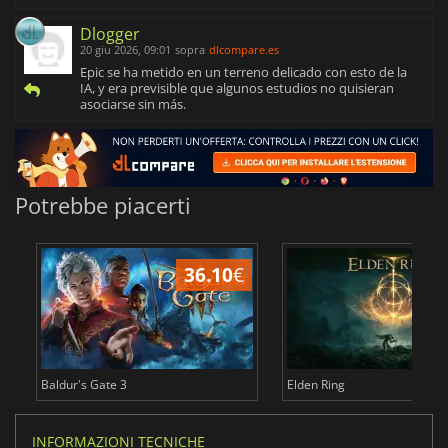
Dlogger
20 giu 2026, 09:01
sopra
dlcompare.es
Epic se ha metido en un terreno delicado con esto de la
IA, y era previsible que algunos estudios no quisieran
asociarse sin más.
Potrebbe piacerti
36.10
€
2
Baldur's Gate 3
Elden Ring
INFORMAZIONI TECNICHE