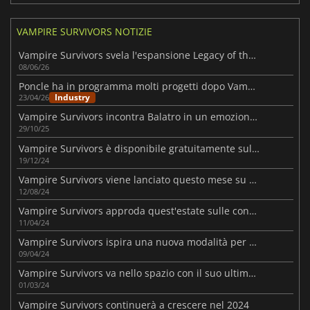
VAMPIRE SURVIVORS NOTIZIE
Vampire Survivors svela l'espansione Legacy of the Bloodmoon
08/06/26
Poncle ha in programma molti progetti dopo Vampire Crawlers
Industry
23/04/26
Vampire Survivors incontra Balatro in un emozionante crossover indipendente
29/10/25
Vampire Survivors è disponibile gratuitamente sull'Epic Games Store.
19/12/24
Vampire Survivors viene lanciato questo mese su PlayStation
12/08/24
Vampire Survivors approda quest'estate sulle console PlayStation
11/04/24
Vampire Survivors ispira una nuova modalità per League of Legends
09/04/24
Vampire Survivors va nello spazio con il suo ultimo aggiornamento
01/03/24
Vampire Survivors continuerà a crescere nel 2024