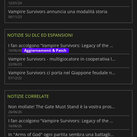
12/01/24
Vampire Survivors annuncia una modalità storia
06/11/23
NOTIZIE SU DLC ED ESPANSIONI
I fan accolgono “Vampire Survivors: Legacy of the Bloodmoon”
Aggiornamenti & Patch
16/06/26
Vampire Survivors - multigiocatore in cooperativa locale
22/06/23
Vampire Survivors ci porta nel Giappone feudale nel nuovo DLC
07/12/22
NOTIZIE CORRELATE
Non mollate! The Gate Must Stand è la vostra prossima ossessione indie
26/06/26
I fan accolgono “Vampire Survivors: Legacy of the Bloodmoon”
16/06/26
In "Arms of God" ogni partita sembra una battaglia all'inferno