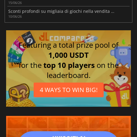
15/06/26
Sconti profondi su migliaia di giochi nella vendita Steam Bullet Fest 2026 di oggi
10/06/26
Featuring a total prize pool of
1,000 USDT
for the
top 10 players
on the
leaderboard.
4 WAYS TO WIN BIG!