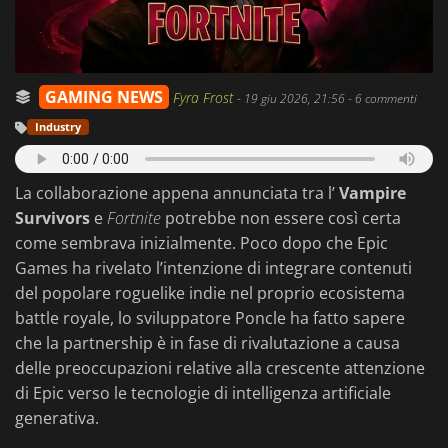
GAMING NEWS
Fyra Frost
-
19 giu 2026, 21:56
- 6 commenti
Industry
La collaborazione appena annunciata tra l’
Vampire
Survivors
e
Fortnite
potrebbe non essere così certa
come sembrava inizialmente. Poco dopo che Epic
Games ha rivelato l’intenzione di integrare contenuti
del popolare roguelike indie nel proprio ecosistema
battle royale, lo sviluppatore Poncle ha fatto sapere
che la partnership è in fase di rivalutazione a causa
delle preoccupazioni relative alla crescente attenzione
di Epic verso le tecnologie di intelligenza artificiale
generativa.