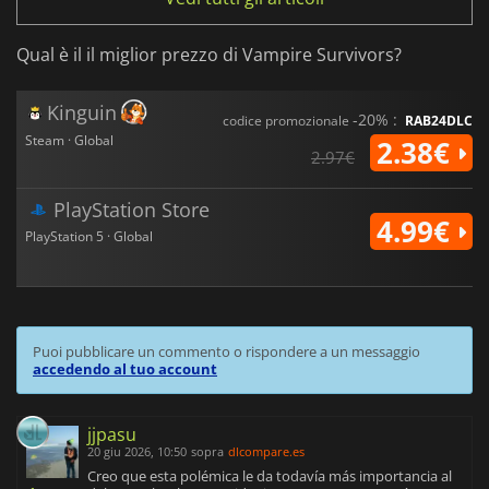
Qual è il il miglior prezzo di Vampire Survivors?
Kinguin
-20% :
codice promozionale
RAB24DLC
Steam · Global
2.38€
2.97€
PlayStation Store
4.99€
PlayStation 5 · Global
Puoi pubblicare un commento o rispondere a un messaggio
accedendo al tuo account
jjpasu
20 giu 2026, 10:50
sopra
dlcompare.es
Creo que esta polémica le da todavía más importancia al