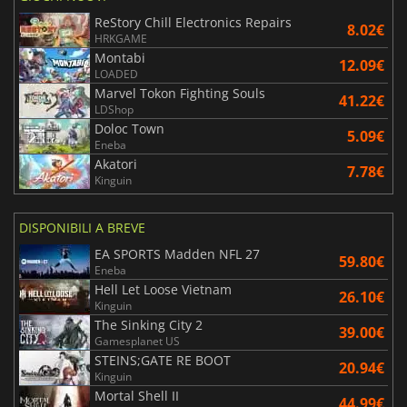
ReStory Chill Electronics Repairs
8.02€
HRKGAME
Montabi
12.09€
LOADED
Marvel Tokon Fighting Souls
41.22€
LDShop
Doloc Town
5.09€
Eneba
Akatori
7.78€
Kinguin
DISPONIBILI A BREVE
EA SPORTS Madden NFL 27
59.80€
Eneba
Hell Let Loose Vietnam
26.10€
Kinguin
The Sinking City 2
39.00€
Gamesplanet US
STEINS;GATE RE BOOT
20.94€
Kinguin
Mortal Shell II
44.99€