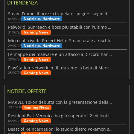
DI TENDENZA
Steam Frame: il prezzo trapelato spegne i sogni di un VR economico
Notizie su Hardware
04/08/26
Palworld: Sunreach e boss più stabili con l'ultimo update
Gaming News
31/07/26
Microsoft rivede Project Helix: Steam ora è a rischio
Notizie su Hardware
29/07/26
Le mappe dei malware e un attacco a Discord hanno colpito Meccha Chameleon
Gaming News
28/07/26
PlayStation Network in tilt durante la beta di Marvel Tōkon
Gaming News
25/07/26
NOTIZIE, OFFERTE
MARVEL Tōkon debutta con la presentazione della roadmap per il primo anno
Gaming News
20 ore fa
Resident Evil: Veronica ha già superato i 2 milioni liste dei desideri
Gaming News
05/08/26
Beast of Reincarnation: lo studio dietro Pokémon su una nuova strada