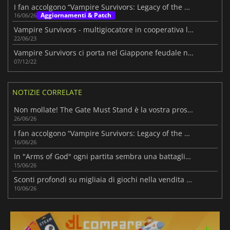
I fan accolgono “Vampire Survivors: Legacy of the Bloodmoon”
Aggiornamenti & Patch
16/06/26
Vampire Survivors - multigiocatore in cooperativa locale
22/06/23
Vampire Survivors ci porta nel Giappone feudale nel nuovo DLC
07/12/22
NOTIZIE CORRELATE
Non mollate! The Gate Must Stand è la vostra prossima ossessione indie
26/06/26
I fan accolgono “Vampire Survivors: Legacy of the Bloodmoon”
16/06/26
In "Arms of God" ogni partita sembra una battaglia all'inferno
15/06/26
Sconti profondi su migliaia di giochi nella vendita Steam Bullet Fest 2026 di oggi
10/06/26