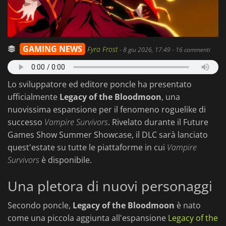
GAMING NEWS
Fyra Frost
-
8 giu 2026, 17:49
- 16 commenti
Lo sviluppatore ed editore poncle ha presentato
ufficialmente
Legacy of the Bloodmoon
, una
nuovissima espansione per il fenomeno roguelike di
successo
Vampire Survivors
. Rivelato durante il Future
Games Show Summer Showcase, il DLC sarà lanciato
quest'estate su tutte le piattaforme in cui
Vampire
Survivors
è disponibile.
Una pletora di nuovi personaggi
Secondo poncle,
Legacy of the Bloodmoon
è nato
come una piccola aggiunta all'espansione
Legacy of the