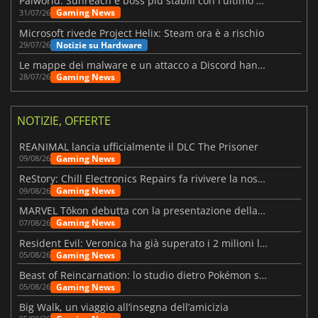
Palworld: Sunreach e boss più stabili con l'ultimo update
Gaming News
31/07/26
Microsoft rivede Project Helix: Steam ora è a rischio
Notizie su Hardware
29/07/26
Le mappe dei malware e un attacco a Discord hanno colpito Meccha Chameleon
Gaming News
28/07/26
NOTIZIE, OFFERTE
REANIMAL lancia ufficialmente il DLC The Prisoner
Gaming News
09/08/26
ReStory: Chill Electronics Repairs fa rivivere la nostalgia degli anni 2000
Gaming News
09/08/26
MARVEL Tōkon debutta con la presentazione della roadmap per il primo anno
Gaming News
07/08/26
Resident Evil: Veronica ha già superato i 2 milioni liste dei desideri
Gaming News
05/08/26
Beast of Reincarnation: lo studio dietro Pokémon su una nuova strada
Gaming News
05/08/26
Big Walk, un viaggio all’insegna dell’amicizia