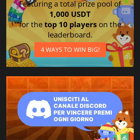
Featuring a total prize pool of
1,000 USDT
for the
top 10 players
on the
leaderboard.
4 WAYS TO WIN BIG!