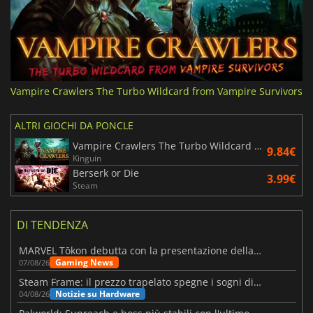
Vampire Crawlers The Turbo Wildcard from Vampire Survivors
ALTRI GIOCHI DA PONCLE
Vampire Crawlers The Turbo Wildcard from Vampire Survivors
9.84€
Kinguin
Berserk or Die
3.99€
Steam
DI TENDENZA
MARVEL Tōkon debutta con la presentazione della roadmap per il primo anno
Gaming News
07/08/26
Steam Frame: il prezzo trapelato spegne i sogni di un VR economico
Notizie su Hardware
04/08/26