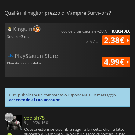
Qual è il il miglior prezzo di Vampire Survivors?
Kinguin
-20% :
codice promozionale
RAB24DLC
Steam · Global
2.38€
2.97€
PlayStation Store
4.99€
PlayStation 5 · Global
Puoi pubblicare un commento o rispondere a un messaggio
accedendo al tuo account
yodish78
9 giu 2026, 16:01
Questa estensione sembra seguire la ricetta che ha fatto il
successo di Vampire Survivors: un sacco di contenuti per