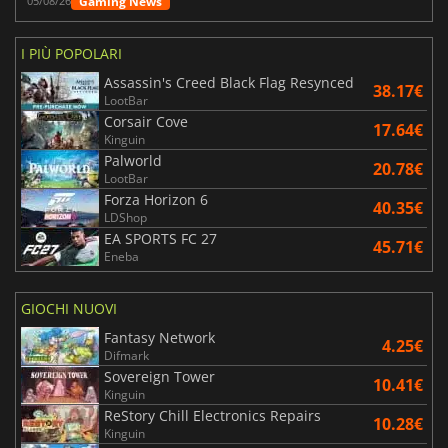
Gaming News
05/08/26
I PIÙ POPOLARI
Assassin's Creed Black Flag Resynced
38.17€
LootBar
Corsair Cove
17.64€
Kinguin
Palworld
20.78€
LootBar
Forza Horizon 6
40.35€
LDShop
EA SPORTS FC 27
45.71€
Eneba
GIOCHI NUOVI
Fantasy Network
4.25€
Difmark
Sovereign Tower
10.41€
Kinguin
ReStory Chill Electronics Repairs
10.28€
Kinguin