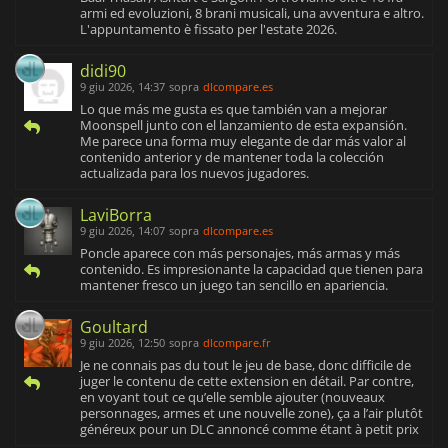
armi ed evoluzioni, 8 brani musicali, una avventura e altro.
L'appuntamento è fissato per l'estate 2026.
didi90
9 giu 2026, 14:37
sopra
dlcompare.es
Lo que más me gusta es que también van a mejorar
Moonspell junto con el lanzamiento de esta expansión.
Me parece una forma muy elegante de dar más valor al
contenido anterior y de mantener toda la colección
actualizada para los nuevos jugadores.
LaviBorra
9 giu 2026, 14:07
sopra
dlcompare.es
Poncle aparece con más personajes, más armas y más
contenido. Es impresionante la capacidad que tienen para
mantener fresco un juego tan sencillo en apariencia.
Goultard
9 giu 2026, 12:50
sopra
dlcompare.fr
Je ne connais pas du tout le jeu de base, donc difficile de
juger le contenu de cette extension en détail. Par contre,
en voyant tout ce qu’elle semble ajouter (nouveaux
personnages, armes et une nouvelle zone), ça a l’air plutôt
généreux pour un DLC annoncé comme étant à petit prix