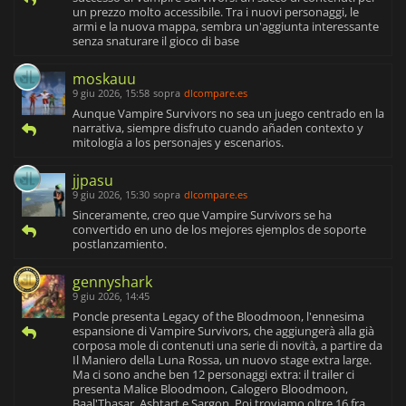
un prezzo molto accessibile. Tra i nuovi personaggi, le
armi e la nuova mappa, sembra un'aggiunta interessante
senza snaturare il gioco di base
moskauu
9 giu 2026, 15:58
sopra
dlcompare.es
Aunque Vampire Survivors no sea un juego centrado en la
narrativa, siempre disfruto cuando añaden contexto y
mitología a los personajes y escenarios.
jjpasu
9 giu 2026, 15:30
sopra
dlcompare.es
Sinceramente, creo que Vampire Survivors se ha
convertido en uno de los mejores ejemplos de soporte
postlanzamiento.
gennyshark
9 giu 2026, 14:45
Poncle presenta Legacy of the Bloodmoon, l'ennesima
espansione di Vampire Survivors, che aggiungerà alla già
corposa mole di contenuti una serie di novità, a partire da
Il Maniero della Luna Rossa, un nuovo stage extra large.
Ma ci sono anche ben 12 personaggi extra: il trailer ci
presenta Malice Bloodmoon, Calogero Bloodmoon,
Baal'Thasar, Ashtart e Sargon. Poi troviamo oltre 16 fra