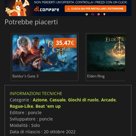
Potrebbe piacerti
35.47
€
2
Baldur's Gate 3
Elden Ring
INFORMAZIONI TECNICHE
Categorie :
Azione
,
Casuale
,
Giochi di ruolo
,
Arcade
,
Rogue-Like
,
Beat 'em up
Editore : poncle
Sviluppatore : poncle
Modalità : Solo
Data di rilascio : 20 ottobre 2022