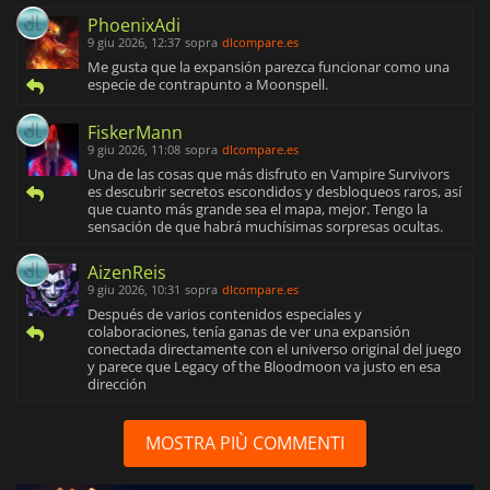
PhoenixAdi
9 giu 2026, 12:37
sopra
dlcompare.es
Me gusta que la expansión parezca funcionar como una
especie de contrapunto a Moonspell.
FiskerMann
9 giu 2026, 11:08
sopra
dlcompare.es
Una de las cosas que más disfruto en Vampire Survivors
es descubrir secretos escondidos y desbloqueos raros, así
que cuanto más grande sea el mapa, mejor. Tengo la
sensación de que habrá muchísimas sorpresas ocultas.
AizenReis
9 giu 2026, 10:31
sopra
dlcompare.es
Después de varios contenidos especiales y
colaboraciones, tenía ganas de ver una expansión
conectada directamente con el universo original del juego
y parece que Legacy of the Bloodmoon va justo en esa
dirección
MOSTRA PIÙ COMMENTI