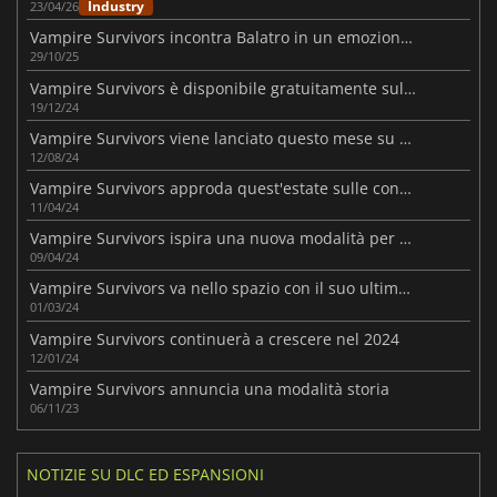
Industry
23/04/26
Vampire Survivors incontra Balatro in un emozionante crossover indipendente
29/10/25
Vampire Survivors è disponibile gratuitamente sull'Epic Games Store.
19/12/24
Vampire Survivors viene lanciato questo mese su PlayStation
12/08/24
Vampire Survivors approda quest'estate sulle console PlayStation
11/04/24
Vampire Survivors ispira una nuova modalità per League of Legends
09/04/24
Vampire Survivors va nello spazio con il suo ultimo aggiornamento
01/03/24
Vampire Survivors continuerà a crescere nel 2024
12/01/24
Vampire Survivors annuncia una modalità storia
06/11/23
NOTIZIE SU DLC ED ESPANSIONI