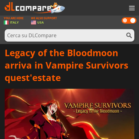
YOU ARE HERE
WE ALSO SUPPORT
Dark
GIOCHI
ITALY
USA
mode
PREPAGATE
SOFTWARE
Legacy of the Bloodmoon
REWARDS
arriva in Vampire Survivors
HARDWARE
quest'estate
NOTIZIE
ACCEDI O REGISTRATI