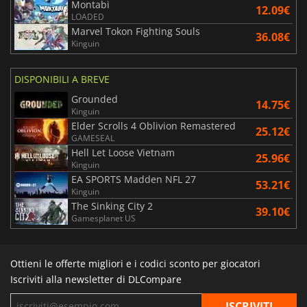
Montabi
12.09€
LOADED
Marvel Tokon Fighting Souls
36.08€
Kinguin
DISPONIBILI A BREVE
Grounded
14.75€
Kinguin
Elder Scrolls 4 Oblivion Remastered
25.12€
GAMESEAL
Hell Let Loose Vietnam
25.96€
Kinguin
EA SPORTS Madden NFL 27
53.21€
Kinguin
The Sinking City 2
39.10€
Gamesplanet US
Ottieni le offerte migliori e i codici sconto per giocatori
Iscriviti alla newsletter di DLCompare