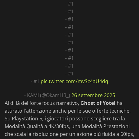
- #1
- #1
- #1
- #1
- #1
- #1
- #1
- #1
- #1
- #1
- #1
pic.twitter.com/mvSc4aU4dq
- KAMI (@Okami13_)
26 settembre 2025
Al di là del forte focus narrativo,
Ghost of Yotei
ha
attirato l'attenzione anche per le sue offerte tecniche.
Su PlayStation 5, i giocatori possono scegliere tra la
Modalità Qualità a 4K/30fps, una Modalità Prestazioni
che scala la risoluzione per un'azione più fluida a 60fps,