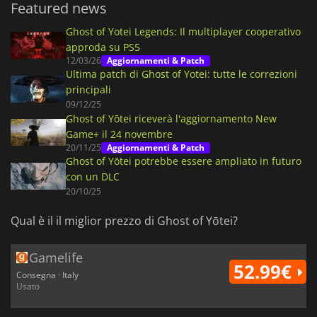
Featured news
Ghost of Yotei Legends: Il multiplayer cooperativo
approda su PS5
12/03/26
Aggiornamenti & Patch
Ultima patch di Ghost of Yotei: tutte le correzioni
principali
09/12/25
Ghost of Yōtei riceverà l'aggiornamento New
Game+ il 24 novembre
20/11/25
Aggiornamenti & Patch
Ghost of Yōtei potrebbe essere ampliato in futuro
con un DLC
20/10/25
Qual è il il miglior prezzo di Ghost of Yōtei?
Gamelife
52.99€
Consegna · Italy
Usato