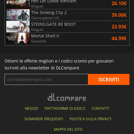
Hell Let Loose Vietnam
26.10€
Kinguin
The Sinking City 2
39.00€
Gamesplanet US
STEINS;GATE RE BOOT
23.93€
Kinguin
Mortal Shell II
44.99€
Gamelife
Ottieni le offerte migliori e i codici sconto per giocatori
Iscriviti alla newsletter di DLCompare
NEGOZI
PIATTAFORME DI GIOCO
CONTATTI
DOMANDE FREQUENTI
POLITICA SULLA PRIVACY
MAPPA DEL SITO