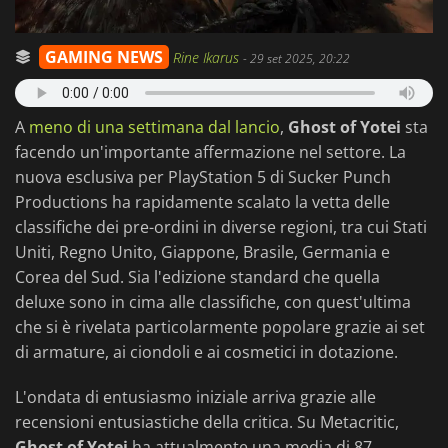
GAMING NEWS
Rine Ikarus
-
29 set 2025, 20:22
A
meno di una settimana dal lancio
,
Ghost of Yotei
sta
facendo un'importante affermazione nel settore. La
nuova esclusiva per PlayStation 5 di Sucker Punch
Productions ha rapidamente scalato la vetta delle
classifiche dei pre-ordini in diverse regioni, tra cui Stati
Uniti, Regno Unito, Giappone, Brasile, Germania e
Corea del Sud. Sia l'edizione standard che quella
deluxe sono in cima alle classifiche, con quest'ultima
che si è rivelata particolarmente popolare grazie ai set
di armature, ai ciondoli e ai cosmetici in dotazione.
L'ondata di entusiasmo iniziale arriva grazie alle
recensioni entusiastiche della critica. Su Metacritic,
Ghost of Yotei
ha attualmente una media di 87,