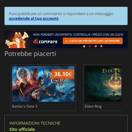
Puoi pubblicare un commento o rispondere a un messaggio
accedendo al tuo account
Potrebbe piacerti
36.10
€
2
Baldur's Gate 3
Elden Ring
INFORMAZIONI TECNICHE
Sito ufficiale