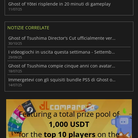
Ghost of Yōtei risplende in 20 minuti di gameplay
11/07/25
NOTIZIE CORRELATE
Ghost of Tsushima Director's Cut ufficialmente verificato su Steam Deck
30/10/25
I videogiochi in uscita questa settimana - Settembre/Ottobre 2025 (Settimana 40)
29/09/25
Ghost of Tsushima compie cinque anni con avatar gratuiti per il PSN
18/07/25
Immergetevi con gli squisiti bundle PS5 di Ghost of Yōtei di Sony
14/07/25
Featuring a total prize pool of
1,000 USDT
for the
top 10 players
on the