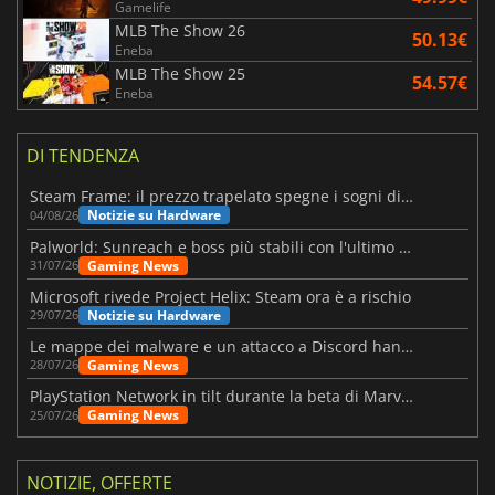
Gamelife
MLB The Show 26
50.13€
Eneba
MLB The Show 25
54.57€
Eneba
DI TENDENZA
Steam Frame: il prezzo trapelato spegne i sogni di un VR economico
Notizie su Hardware
04/08/26
Palworld: Sunreach e boss più stabili con l'ultimo update
Gaming News
31/07/26
Microsoft rivede Project Helix: Steam ora è a rischio
Notizie su Hardware
29/07/26
Le mappe dei malware e un attacco a Discord hanno colpito Meccha Chameleon
Gaming News
28/07/26
PlayStation Network in tilt durante la beta di Marvel Tōkon
Gaming News
25/07/26
NOTIZIE, OFFERTE