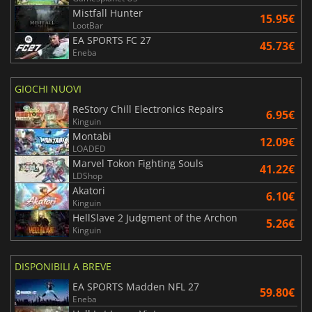
Mistfall Hunter
15.95€
LootBar
EA SPORTS FC 27
45.73€
Eneba
GIOCHI NUOVI
ReStory Chill Electronics Repairs
6.95€
Kinguin
Montabi
12.09€
LOADED
Marvel Tokon Fighting Souls
41.22€
LDShop
Akatori
6.10€
Kinguin
HellSlave 2 Judgment of the Archon
5.26€
Kinguin
DISPONIBILI A BREVE
EA SPORTS Madden NFL 27
59.80€
Eneba