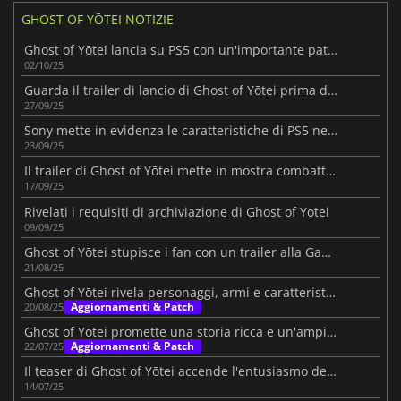
GHOST OF YŌTEI NOTIZIE
Ghost of Yōtei lancia su PS5 con un'importante patch
02/10/25
Guarda il trailer di lancio di Ghost of Yōtei prima del 2 ottobre
27/09/25
Sony mette in evidenza le caratteristiche di PS5 nel nuovo trailer di Ghost of Yōtei
23/09/25
Il trailer di Ghost of Yōtei mette in mostra combattimenti e scenari mozzafiato
17/09/25
Rivelati i requisiti di archiviazione di Ghost of Yotei
09/09/25
Ghost of Yōtei stupisce i fan con un trailer alla Gamescom 2025
21/08/25
Ghost of Yōtei rivela personaggi, armi e caratteristiche della PS5
Aggiornamenti & Patch
20/08/25
Ghost of Yōtei promette una storia ricca e un'ampia esplorazione
Aggiornamenti & Patch
22/07/25
Il teaser di Ghost of Yōtei accende l'entusiasmo dei giocatori
14/07/25