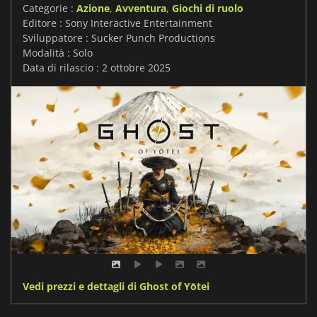
Categorie :
Azione
,
Avventura
,
Giochi di ruolo
Editore : Sony Interactive Entertainment
Sviluppatore : Sucker Punch Productions
Modalità : Solo
Data di rilascio : 2 ottobre 2025
Vedi prezzi e dettagli di Ghost of Yōtei