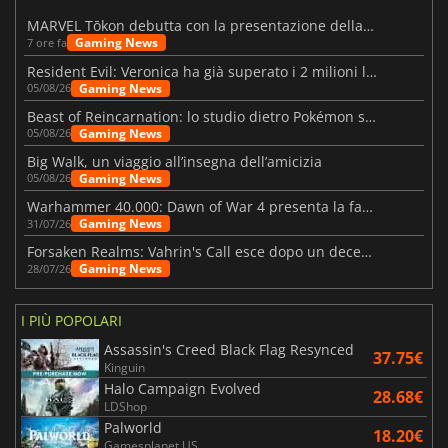
MARVEL Tōkon debutta con la presentazione della roadmap per il primo anno
Gaming News
7 ore fa
Resident Evil: Veronica ha già superato i 2 milioni liste dei desideri
Gaming News
05/08/26
Beast of Reincarnation: lo studio dietro Pokémon su una nuova strada
Gaming News
05/08/26
Big Walk, un viaggio all’insegna dell’amicizia
Gaming News
05/08/26
Warhammer 40.000: Dawn of War 4 presenta la fazione dei Necron
Gaming News
31/07/26
Forsaken Realms: Vahrin's Call esce dopo un decennio di sviluppo
Gaming News
28/07/26
I PIÙ POPOLARI
Assassin's Creed Black Flag Resynced
37.75€
Kinguin
Halo Campaign Evolved
28.68€
LDShop
Palworld
18.20€
Gamesplanet US