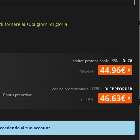
i tornare ai suoi giorni di gloria
-8% :
codice promozionale
DLC8
44.96€
48.87€
-12% :
codice promozionale
DLCPREORDER
+ Bonus preordine
46.63€
52.99€
ccedendo al tuo account