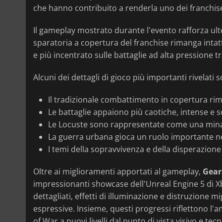
che hanno contribuito a renderla uno dei franchise 
Il gameplay mostrato durante l'evento rafforza ult
sparatoria a copertura del franchise rimanga intat
e più incentrato sulle battaglie ad alta pressione tr
Alcuni dei dettagli di gioco più importanti rivelati 
Il tradizionale combattimento in copertura ri
Le battaglie appaiono più caotiche, intense e s
Le Locuste sono rappresentate come una minacc
La guerra urbana gioca un ruolo importante neg
I temi della sopravvivenza e della disperazione 
Oltre ai miglioramenti apportati al gameplay,
Gear
impressionanti showcase dell'Unreal Engine 5 di Xb
dettagliati, effetti di illuminazione e distruzione
espressive. Insieme, questi progressi riflettono l'a
of War a nuovi livelli dal punto di vista visivo e tecn