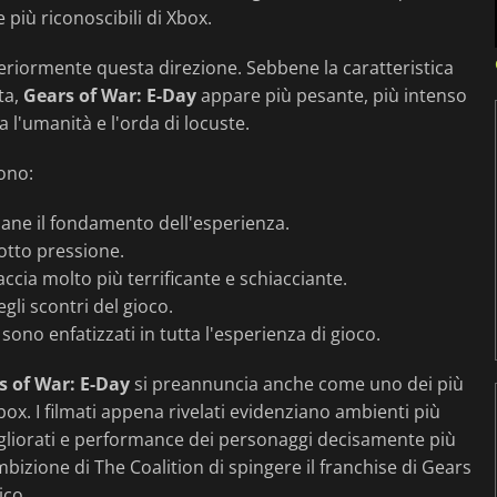
più riconoscibili di Xbox.
eriormente questa direzione. Sebbene la caratteristica
ta,
Gears of War: E-Day
appare più pesante, più intenso
a l'umanità e l'orda di locuste.
sono:
mane il fondamento dell'esperienza.
otto pressione.
ia molto più terrificante e schiacciante.
li scontri del gioco.
sono enfatizzati in tutta l'esperienza di gioco.
s of War: E-Day
si preannuncia anche come uno dei più
ox. I filmati appena rivelati evidenziano ambienti più
 migliorati e performance dei personaggi decisamente più
mbizione di The Coalition di spingere il franchise di Gears
ico.