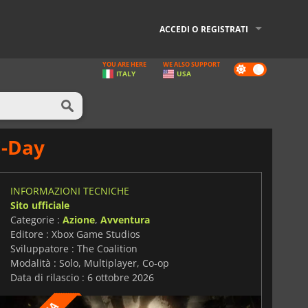
ACCEDI O REGISTRATI
YOU ARE HERE
WE ALSO SUPPORT
Dark
ITALY
USA
mode
E-Day
INFORMAZIONI TECNICHE
Sito ufficiale
Categorie :
Azione
,
Avventura
Editore : Xbox Game Studios
Sviluppatore : The Coalition
Modalità : Solo, Multiplayer, Co-op
Data di rilascio : 6 ottobre 2026