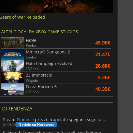
Gears of War Reloaded
ALTRI GIOCHI DA XBOX GAME STUDIOS
Fable
45.90€
Eneba
Minecraft Dungeons 2
21.47€
Eneba
Halo Campaign Evolved
28.68€
LDShop
33 Immortals
5.26€
Kinguin
Forza Horizon 6
40.35€
LDShop
DI TENDENZA
Steam Frame: il prezzo trapelato spegne i sogni di un VR economico
Notizie su Hardware
04/08/26
Palworld: Sunreach e boss più stabili con l'ultimo update