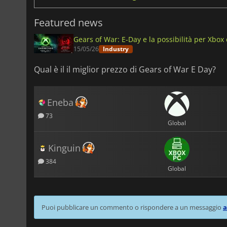
Featured news
Gears of War: E-Day e la possibilità per Xbox d
15/05/26
Industry
Qual è il il miglior prezzo di Gears of War E Day?
Eneba
73
Global
Kinguin
384
Global
Puoi pubblicare un commento o rispondere a un messaggio
a