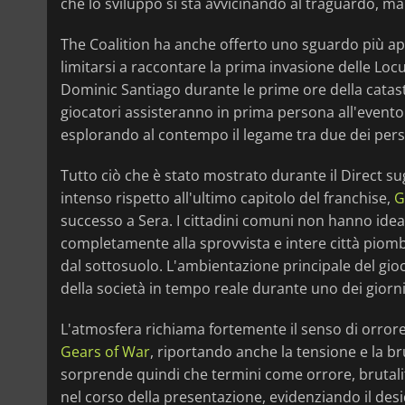
che lo sviluppo si sta avvicinando al traguardo, ma
The Coalition ha anche offerto uno sguardo più app
limitarsi a raccontare la prima invasione delle Loc
Dominic Santiago durante le prime ore della catas
giocatori assisteranno in prima persona all'evento
esplorando al contempo il legame tra due dei perso
Tutto ciò che è stato mostrato durante il Direct s
intenso rispetto all'ultimo capitolo del franchise,
G
successo a Sera. I cittadini comuni non hanno idea d
completamente alla sprovvista e intere città pi
dal sottosuolo. L'ambientazione principale del gioc
della società in tempo reale durante uno dei giorni 
L'atmosfera richiama fortemente il senso di orrore 
Gears of War
, riportando anche la tensione e la br
sorprende quindi che termini come orrore, brutalit
nel corso della presentazione, evidenziando il deside