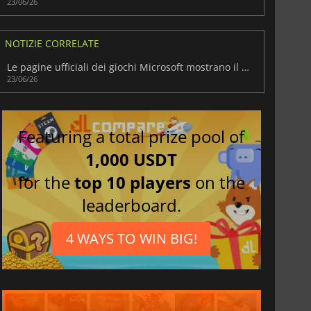
23/06/26
NOTIZIE CORRELATE
Le pagine ufficiali dei giochi Microsoft mostrano il nuovo marchio Xbox Handheld
23/06/26
Featuring a total prize pool of
1,000 USDT
for the
top 10 players
on the
leaderboard.
4 WAYS TO WIN BIG!