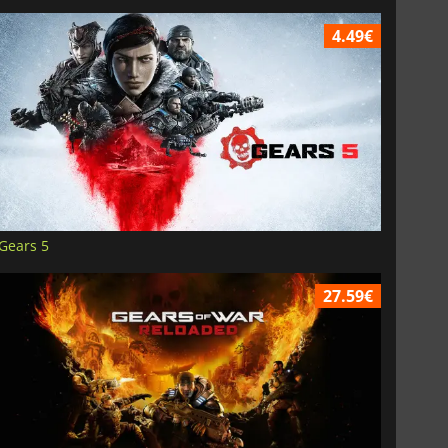
4.49€
Gears 5
27.59€