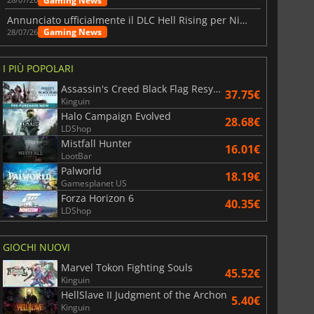
Gaming News
Annunciato ufficialmente il DLC Hell Rising per Nioh 3
Gaming News
28/07/26
I PIÙ POPOLARI
Assassin's Creed Black Flag Resynced
37.75€
Kinguin
Halo Campaign Evolved
28.68€
LDShop
Mistfall Hunter
16.01€
LootBar
Palworld
18.19€
Gamesplanet US
Forza Horizon 6
40.35€
LDShop
GIOCHI NUOVI
Marvel Tokon Fighting Souls
45.52€
Kinguin
HellSlave II Judgment of the Archon
5.40€
Kinguin