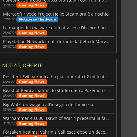
Gaming News
31/07/26
Microsoft rivede Project Helix: Steam ora è a rischio
Notizie su Hardware
29/07/26
Le mappe dei malware e un attacco a Discord hanno colpito Meccha Chameleon
Gaming News
28/07/26
PlayStation Network in tilt durante la beta di Marvel Tōkon
Gaming News
25/07/26
NOTIZIE, OFFERTE
Resident Evil: Veronica ha già superato i 2 milioni liste dei desideri
Gaming News
05/08/26
Beast of Reincarnation: lo studio dietro Pokémon su una nuova strada
Gaming News
05/08/26
Big Walk, un viaggio all’insegna dell’amicizia
Gaming News
05/08/26
Warhammer 40.000: Dawn of War 4 presenta la fazione dei Necron
Gaming News
31/07/26
Forsaken Realms: Vahrin's Call esce dopo un decennio di sviluppo
28/07/26