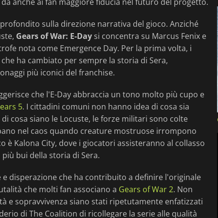
 dà anche ai fan maggiore fiducia nel futuro del progetto.
rofondito sulla direzione narrativa del gioco. Anziché
uste,
Gears of War: E-Day
si concentra su Marcus Fenix e
trofe nota come Emergence Day. Per la prima volta, i
 che ha cambiato per sempre la storia di Sera,
naggi più iconici del franchise.
uggerisce che l'E-Day abbraccia un tono molto più cupo e
ears 5
. I cittadini comuni non hanno idea di cosa sia
i cosa siano le Locuste, le forze militari sono colte
ombano nel caos quando creature mostruose irrompono
o è Kalona City, dove i giocatori assisteranno al collasso
più bui della storia di Sera.
e disperazione che ha contribuito a definire l'originale
utalità che molti fan associano a
Gears of War 2
. Non
à e sopravvivenza siano stati ripetutamente enfatizzati
rio di The Coalition di ricollegare la serie alle qualità