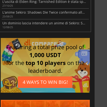
L'uscita di Elden Ring: Tarnished Edition è stata spostata al 2026
27/10/25
L'anime Sekiro: Shadows Die Twice confermato alla Gamescom
25/08/25
Un dominio lascia intendere un anime di Sekiro: Shadows Die Twice
12/08/25
Featuring a total prize pool of
1,000 USDT
for the
top 10 players
on the
leaderboard.
4 WAYS TO WIN BIG!