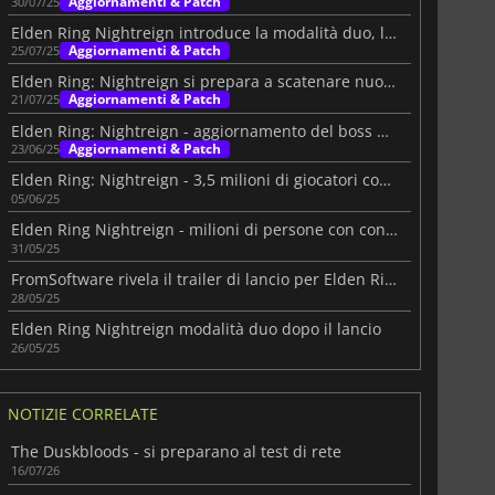
Aggiornamenti & Patch
30/07/25
Elden Ring Nightreign introduce la modalità duo, lancio il 30 luglio
Aggiornamenti & Patch
25/07/25
Elden Ring: Nightreign si prepara a scatenare nuovi boss il 31 luglio
Aggiornamenti & Patch
21/07/25
Elden Ring: Nightreign - aggiornamento del boss porta tanti giocatori
Aggiornamenti & Patch
23/06/25
Elden Ring: Nightreign - 3,5 milioni di giocatori con un grande reveal
05/06/25
Elden Ring Nightreign - milioni di persone con contrastanti opinioni
31/05/25
FromSoftware rivela il trailer di lancio per Elden Ring Nightreign
28/05/25
Elden Ring Nightreign modalità duo dopo il lancio
26/05/25
NOTIZIE CORRELATE
The Duskbloods - si preparano al test di rete
16/07/26