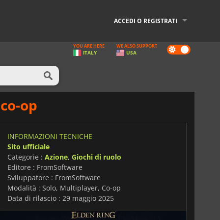
ACCEDI O REGISTRATI
YOU ARE HERE
WE ALSO SUPPORT
Dark
ITALY
USA
mode
 co-op
INFORMAZIONI TECNICHE
Sito ufficiale
Categorie :
Azione
,
Giochi di ruolo
Editore : FromSoftware
Sviluppatore : FromSoftware
Modalità : Solo, Multiplayer, Co-op
Data di rilascio : 29 maggio 2025