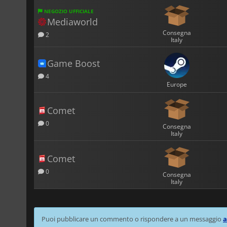
NEGOZIO UFFICIALE
Mediaworld
Consegna
2
Italy
Game Boost
4
Europe
Comet
0
Consegna
Italy
Comet
0
Consegna
Italy
Puoi pubblicare un commento o rispondere a un messaggio
a