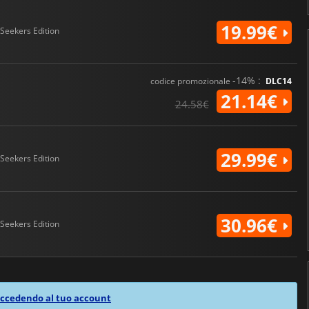
19.99€
Seekers Edition
-14% :
codice promozionale
DLC14
21.14€
24.58€
29.99€
Seekers Edition
30.96€
Seekers Edition
ccedendo al tuo account