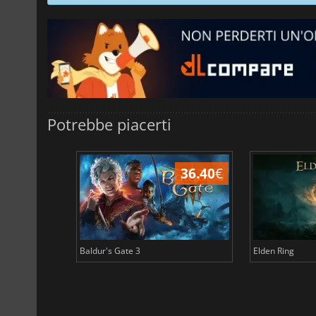
Potrebbe piacerti
45.13
€
36.40
€
Baldur's Gate 3
Elden Ring