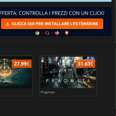
27.99
€
31.63
€
Pragmata
Total 