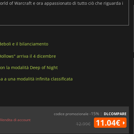
rld of Warcraft e ora appassionato di tutto ciò che riguarda i
eboli e il bilanciamento
ollows" arriva il 4 dicembre
con la modalità Deep of Night
 a una modalità infinita classificata
-15% :
codice promozionale
DLCOMPARE
Vendita di account
11.04€
12.99€