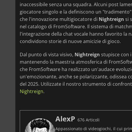
inaccessibile senza una squadra. Alcuni post lam
giocatore singolo e la definiscono un "tradimento" d
che l'innovazione multigiocatore di
Nightreign
si 
nel catalogo di FromSoftware. Il sistema di matchma
l'integrazione della chat vocale hanno favorito la n
condividono storie di nuove amicizie di gioco.
Dal punto di vista visivo,
Nightreign
stupisce con i
mantenendo la maestria atmosferica di FromSoft
che FromSoftware ha realizzato un'audace evoluzio
un'emozionante, anche se polarizzante, odissea c
del 2025. Utilizzate il nostro strumento di confron
Nightreign
.
AlexP
676 Articoli
Appassionato di videogiochi, il cui pri