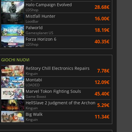
Halo Campaign Evolved
28.68€
LDShop
Mistfall Hunter
16.00€
LootBar
Palworld
18.19€
Gamesplanet US
Forza Horizon 6
40.35€
LDShop
GIOCHI NUOVI
ReStory Chill Electronics Repairs
7.78€
6.77
€
15.48
€
Kinguin
Montabi
12.09€
LOADED
Marvel Tokon Fighting Souls
45.40€
Game Boost
HellSlave 2 Judgment of the Archon
5.29€
War WARHAMMER 3
Lies Of P
Kinguin
Big Walk
11.34€
Kinguin