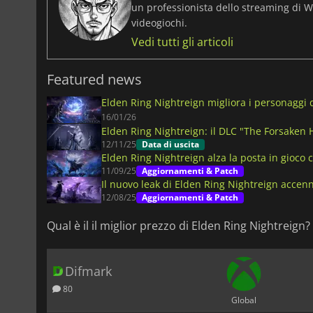
un professionista dello streaming di Wo
videogiochi.
Vedi tutti gli articoli
Featured news
Elden Ring Nightreign migliora i personaggi d
16/01/26
Elden Ring Nightreign: il DLC "The Forsaken H
12/11/25
Data di uscita
Elden Ring Nightreign alza la posta in gioco 
11/09/25
Aggiornamenti & Patch
Il nuovo leak di Elden Ring Nightreign accenna
12/08/25
Aggiornamenti & Patch
Qual è il il miglior prezzo di Elden Ring Nightreign?
Difmark
80
Global