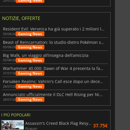
Gaming News
25/07/26
NOTIZIE, OFFERTE
Resident Evil: Veronica ha già superato i 2 milioni liste dei desideri
Gaming News
05/08/26
Beast of Reincarnation: lo studio dietro Pokémon su una nuova strada
Gaming News
05/08/26
Big Walk, un viaggio all’insegna dell’amicizia
Gaming News
05/08/26
Warhammer 40.000: Dawn of War 4 presenta la fazione dei Necron
Gaming News
31/07/26
Forsaken Realms: Vahrin's Call esce dopo un decennio di sviluppo
Gaming News
28/07/26
Annunciato ufficialmente il DLC Hell Rising per Nioh 3
Gaming News
28/07/26
I PIÙ POPOLARI
Assassin's Creed Black Flag Resynced
37.75€
Kinguin