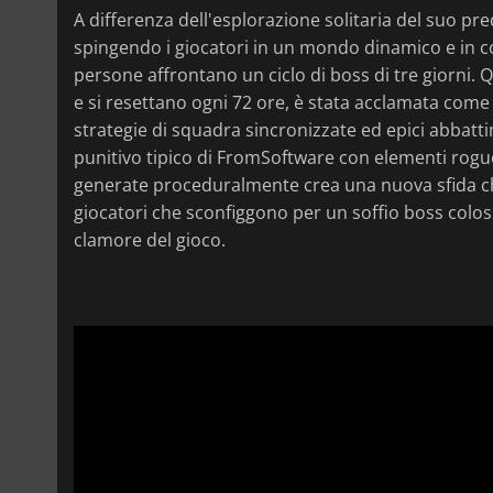
A differenza dell'esplorazione solitaria del suo p
spingendo i giocatori in un mondo dinamico e in 
persone affrontano un ciclo di boss di tre giorni. 
e si resettano ogni 72 ore, è stata acclamata come
strategie di squadra sincronizzate ed epici abbatt
punitivo tipico di FromSoftware con elementi rog
generate proceduralmente crea una nuova sfida che p
giocatori che sconfiggono per un soffio boss colossa
clamore del gioco.