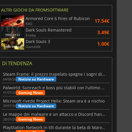
ALTRI GIOCHI DA FROMSOFTWARE
Armored Core 6 Fires of Rubicon
17.54€
K4G
Dark Souls Remastered
3.49€
Eneba
Dark Souls 3
1.00€
Gamelife
DI TENDENZA
Steam Frame: il prezzo trapelato spegne i sogni di un VR economico
Notizie su Hardware
04/08/26
Palworld: Sunreach e boss più stabili con l'ultimo update
Gaming News
31/07/26
Microsoft rivede Project Helix: Steam ora è a rischio
Notizie su Hardware
29/07/26
Le mappe dei malware e un attacco a Discord hanno colpito Meccha Chameleon
Gaming News
28/07/26
PlayStation Network in tilt durante la beta di Marvel Tōkon