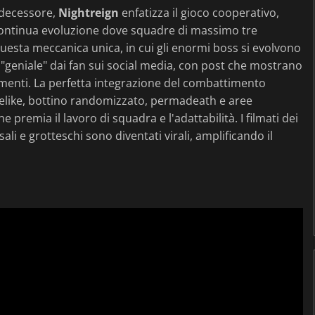
redecessore,
Nightreign
enfatizza il gioco cooperativo,
continua evoluzione dove squadre di massimo tre
Questa meccanica unica, in cui gli enormi boss si evolvono
 "geniale" dai fan sui social media, con post che mostrano
imenti. La perfetta integrazione del combattimento
uelike, bottino randomizzato, permadeath e aree
remia il lavoro di squadra e l'adattabilità. I filmati dei
li e grotteschi sono diventati virali, amplificando il