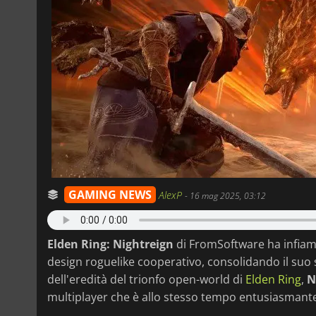
GAMING NEWS
AlexP
-
16 mag 2025, 03:12
Elden Ring: Nightreign
di FromSoftware ha infiamm
design roguelike cooperativo, consolidando il suo st
dell'eredità del trionfo open-world di
Elden Ring
,
N
multiplayer che è allo stesso tempo entusiasmante