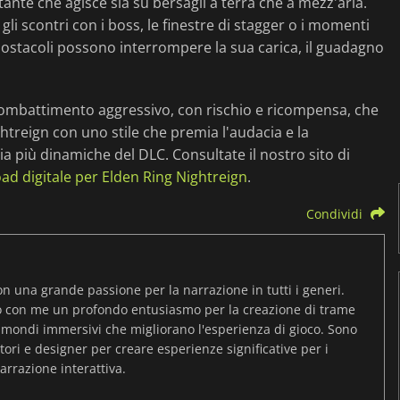
ante che agisce sia su bersagli a terra che a mezz'aria.
gli scontri con i boss, le finestre di stagger o i momenti
i ostacoli possono interrompere la sua carica, il guadagno
 combattimento aggressivo, con rischio e ricompensa, che
htreign con uno stile che premia l'audacia e la
a più dinamiche del DLC. Consultate il nostro sito di
oad digitale per Elden Ring Nightreign
.
Condividi
on una grande passione per la narrazione in tutti i generi.
o con me un profondo entusiasmo per la creazione di trame
 mondi immersivi che migliorano l'esperienza di gioco. Sono
ori e designer per creare esperienze significative per i
arrazione interattiva.