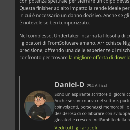
con potenza spettrale per sferrare un colpo devast
Questa finisher ad alto impatto la rende ideale per 
in cui è necessario un danno decisivo. Anche se gl
è notevole se ben temporizzato.
Nel complesso, Undertaker incarna la filosofia di
i giocatori di FromSoftware amano. Arricchisce Nig
precisione, offrendo una delle esperienze di mischi
confronto per trovare
la migliore offerta di downl
Daniel-D
294 Articoli
Sono un aspirante scrittore di giochi c
Anche se sono nuovo nel settore, port
coinvolgenti, personaggi memorabili e
desideroso di collaborare con sviluppat
giocatori e crescere nell'ambito della n
Vedi tutti gli articoli