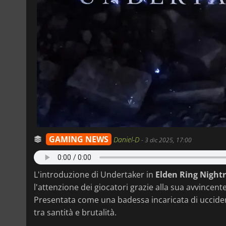
GAMING NEWS
Daniel-D
-
3 dic 2025, 17:00
L'introduzione di Undertaker in
Elden Ring Night
l'attenzione dei giocatori grazie alla sua avvincent
Presentata come una badessa incaricata di uccidere
tra santità e brutalità.