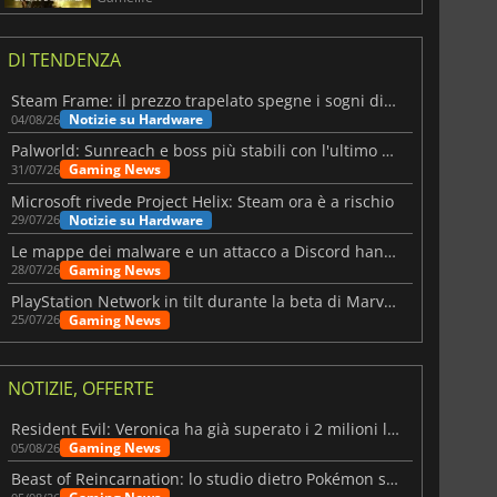
DI TENDENZA
Steam Frame: il prezzo trapelato spegne i sogni di un VR economico
Notizie su Hardware
04/08/26
Palworld: Sunreach e boss più stabili con l'ultimo update
Gaming News
31/07/26
Microsoft rivede Project Helix: Steam ora è a rischio
Notizie su Hardware
29/07/26
Le mappe dei malware e un attacco a Discord hanno colpito Meccha Chameleon
Gaming News
28/07/26
PlayStation Network in tilt durante la beta di Marvel Tōkon
Gaming News
25/07/26
NOTIZIE, OFFERTE
Resident Evil: Veronica ha già superato i 2 milioni liste dei desideri
Gaming News
05/08/26
Beast of Reincarnation: lo studio dietro Pokémon su una nuova strada