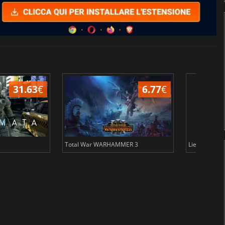
15.48
€
31.34
€
METAL GEAR SOLID DELTA SNAKE EATER
Civil