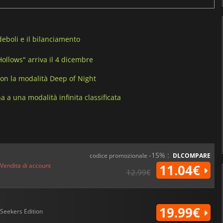
eboli e il bilanciamento
ollows" arriva il 4 dicembre
con la modalità Deep of Night
 a una modalità infinita classificata
-15% :
codice promozionale
DLCOMPARE
Vendita di account
11.04€
12.99€
19.99€
Seekers Edition