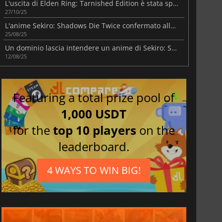
L'uscita di Elden Ring: Tarnished Edition è stata spostata al 2026
27/10/25
L'anime Sekiro: Shadows Die Twice confermato alla Gamescom
25/08/25
Un dominio lascia intendere un anime di Sekiro: Shadows Die Twice
12/08/25
Featuring a total prize pool of
1,000 USDT
for the
top 10 players
on the
leaderboard.
4 WAYS TO WIN BIG!