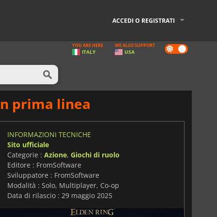
ACCEDI O REGISTRATI
YOU ARE HERE
WE ALSO SUPPORT
Dark
ITALY
USA
mode
in prima linea
INFORMAZIONI TECNICHE
Sito ufficiale
Categorie :
Azione
,
Giochi di ruolo
Editore : FromSoftware
Sviluppatore : FromSoftware
Modalità : Solo, Multiplayer, Co-op
Data di rilascio : 29 maggio 2025