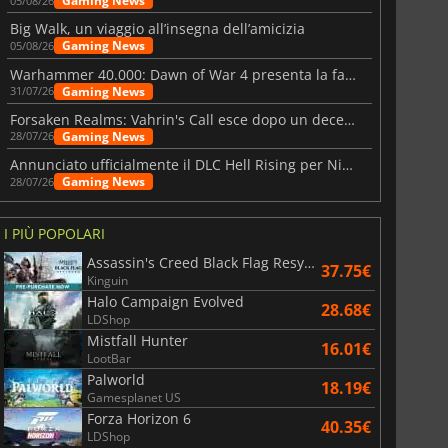
Gaming News
05/08/26
Big Walk, un viaggio all’insegna dell’amicizia
Gaming News
05/08/26
Warhammer 40.000: Dawn of War 4 presenta la fazione dei Necron
Gaming News
31/07/26
Forsaken Realms: Vahrin's Call esce dopo un decennio di sviluppo
Gaming News
28/07/26
Annunciato ufficialmente il DLC Hell Rising per Nioh 3
Gaming News
28/07/26
I PIÙ POPOLARI
Assassin's Creed Black Flag Resynced
37.75€
Kinguin
Halo Campaign Evolved
28.68€
LDShop
Mistfall Hunter
16.01€
LootBar
Palworld
18.19€
Gamesplanet US
Forza Horizon 6
40.35€
LDShop