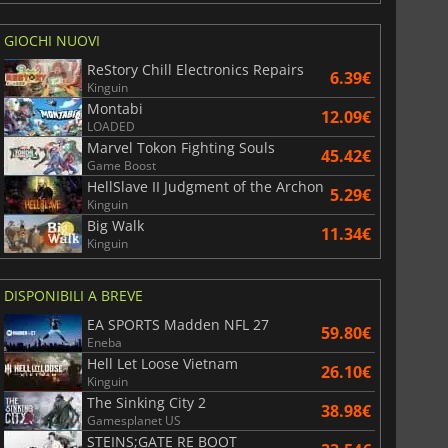
GIOCHI NUOVI
ReStory Chill Electronics Repairs
6.39€
Kinguin
Montabi
12.09€
LOADED
Marvel Tokon Fighting Souls
45.42€
Game Boost
20.14
€
20.61
€
HellSlave II Judgment of the Archon
5.29€
Kinguin
Big Walk
11.34€
Kinguin
ization 7
Borderlands 4
DISPONIBILI A BREVE
EA SPORTS Madden NFL 27
59.80€
Eneba
Hell Let Loose Vietnam
26.10€
Kinguin
The Sinking City 2
38.98€
Gamesplanet US
STEINS;GATE RE BOOT