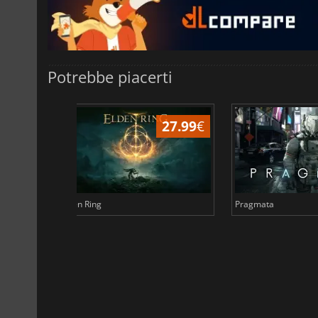
Potrebbe piacerti
31.63
€
6.77
€
Total War WARHAMMER 3
Lies Of P