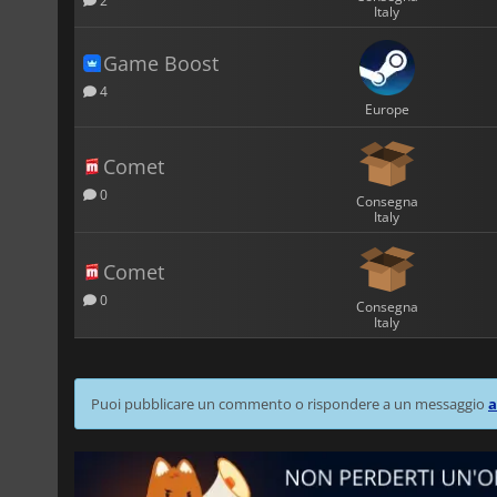
2
Italy
Game Boost
4
Europe
Comet
0
Consegna
Italy
Comet
0
Consegna
Italy
Puoi pubblicare un commento o rispondere a un messaggio
a