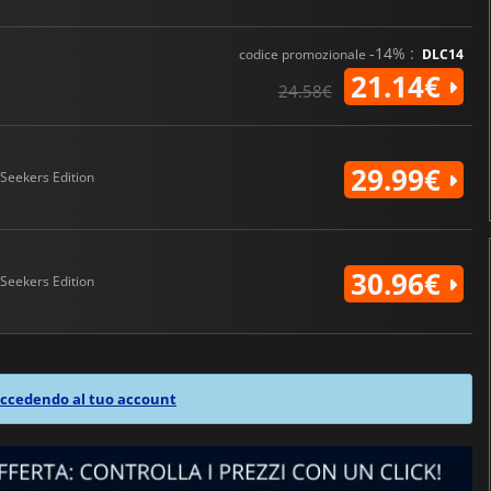
-14% :
codice promozionale
DLC14
21.14€
24.58€
29.99€
Seekers Edition
30.96€
Seekers Edition
ccedendo al tuo account