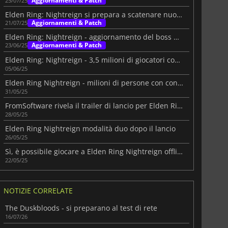
Aggiornamenti & Patch
25/07/25
Elden Ring: Nightreign si prepara a scatenare nuovi boss il 31 luglio
Aggiornamenti & Patch
21/07/25
Elden Ring: Nightreign - aggiornamento del boss porta tanti giocatori
Aggiornamenti & Patch
23/06/25
Elden Ring: Nightreign - 3,5 milioni di giocatori con un grande reveal
05/06/25
Elden Ring Nightreign - milioni di persone con contrastanti opinioni
31/05/25
FromSoftware rivela il trailer di lancio per Elden Ring Nightreign
28/05/25
Elden Ring Nightreign modalità duo dopo il lancio
26/05/25
Sì, è possibile giocare a Elden Ring Nightreign offline
22/05/25
NOTIZIE CORRELATE
The Duskbloods - si preparano al test di rete
16/07/26