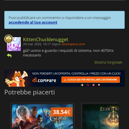
Puoi pubblicare un commento o rispondere a un messaggio
accedendo al tuo account
KittenChucklenugget
24 mar 2025, 16:17
sopra
dlcompare.com
già? uomo e guarda i requisiti di sistema. non 4070rtx
necessario
Mostra l'originale
Potrebbe piacerti
38.54
€
2