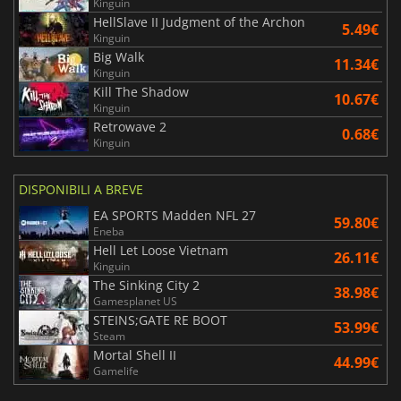
Kinguin
HellSlave II Judgment of the Archon
5.49€
Kinguin
Big Walk
11.34€
Kinguin
Kill The Shadow
10.67€
Kinguin
Retrowave 2
0.68€
Kinguin
DISPONIBILI A BREVE
EA SPORTS Madden NFL 27
59.80€
Eneba
Hell Let Loose Vietnam
26.11€
Kinguin
The Sinking City 2
38.98€
Gamesplanet US
STEINS;GATE RE BOOT
53.99€
Steam
Mortal Shell II
44.99€
Gamelife