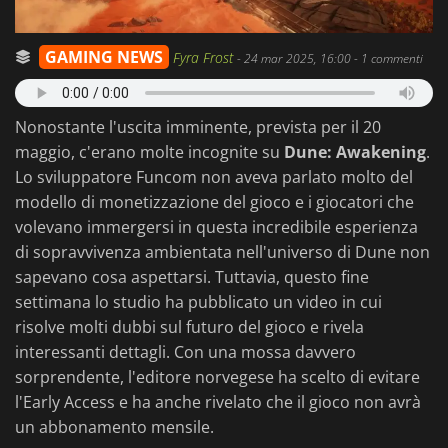
GAMING NEWS
Fyra Frost
-
24 mar 2025, 16:00
- 1 commenti
Nonostante l'uscita imminente, prevista per il 20
maggio, c'erano molte incognite su
Dune: Awakening
.
Lo sviluppatore Funcom non aveva parlato molto del
modello di monetizzazione del gioco e i giocatori che
volevano immergersi in questa incredibile esperienza
di sopravvivenza ambientata nell'universo di Dune non
sapevano cosa aspettarsi. Tuttavia, questo fine
settimana lo studio ha pubblicato un video in cui
risolve molti dubbi sul futuro del gioco e rivela
interessanti dettagli. Con una mossa davvero
sorprendente, l'editore norvegese ha scelto di evitare
l'Early Access e ha anche rivelato che il gioco non avrà
un abbonamento mensile.