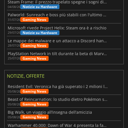
Steam Frame: il prezzo trapelato spegne i sogni di un VR economico
Notizie su Hardware
04/08/26
Palworld: Sunreach e boss più stabili con l'ultimo update
Gaming News
31/07/26
Microsoft rivede Project Helix: Steam ora è a rischio
Notizie su Hardware
29/07/26
Le mappe dei malware e un attacco a Discord hanno colpito Meccha Chameleon
Gaming News
28/07/26
PlayStation Network in tilt durante la beta di Marvel Tōkon
Gaming News
25/07/26
NOTIZIE, OFFERTE
Resident Evil: Veronica ha già superato i 2 milioni liste dei desideri
Gaming News
05/08/26
Beast of Reincarnation: lo studio dietro Pokémon su una nuova strada
Gaming News
05/08/26
Big Walk, un viaggio all’insegna dell’amicizia
Gaming News
05/08/26
Warhammer 40.000: Dawn of War 4 presenta la fazione dei Necron