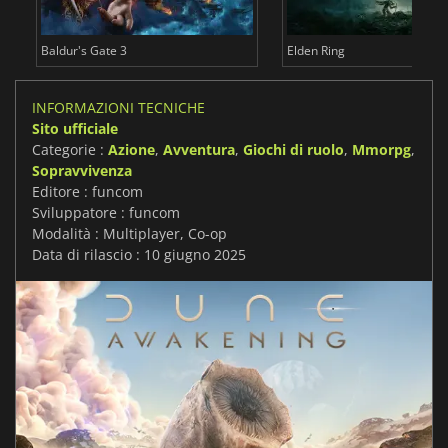
Baldur's Gate 3
Elden Ring
INFORMAZIONI TECNICHE
Sito ufficiale
Categorie :
Azione
,
Avventura
,
Giochi di ruolo
,
Mmorpg
,
Sopravvivenza
Editore : funcom
Sviluppatore : funcom
Modalità : Multiplayer, Co-op
Data di rilascio : 10 giugno 2025