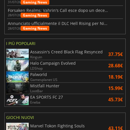
Gaming News
31/07/26
Forsaken Realms: Vahrin's Call esce dopo un decennio di sviluppo
Gaming News
28/07/26
Annunciato ufficialmente il DLC Hell Rising per Nioh 3
Gaming News
28/07/26
I PIÙ POPOLARI
Assassin's Creed Black Flag Resynced
37.75€
Kinguin
Halo Campaign Evolved
28.68€
LDShop
Palworld
18.19€
Gamesplanet US
Mistfall Hunter
15.99€
LootBar
EA SPORTS FC 27
45.73€
Eneba
GIOCHI NUOVI
Marvel Tokon Fighting Souls
43.11€