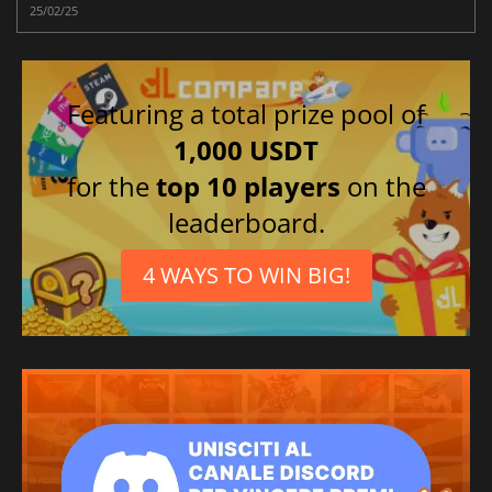
25/02/25
Featuring a total prize pool of
1,000 USDT
for the
top 10 players
on the
leaderboard.
4 WAYS TO WIN BIG!