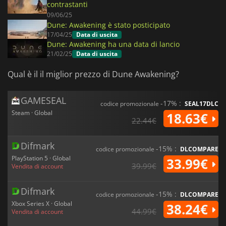
contrastanti
09/06/25
Dune: Awakening è stato posticipato
17/04/25
Data di uscita
Dune: Awakening ha una data di lancio
21/02/25
Data di uscita
Qual è il il miglior prezzo di Dune Awakening?
GAMESEAL
-17% :
codice promozionale
SEAL17DLC
Steam · Global
18.63€
22.44€
Difmark
-15% :
codice promozionale
DLCOMPARE
PlayStation 5 · Global
33.99€
39.99€
Vendita di account
Difmark
-15% :
codice promozionale
DLCOMPARE
Xbox Series X · Global
38.24€
44.99€
Vendita di account