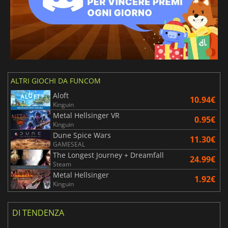
ALTRI GIOCHI DA FUNCOM
Aloft
10.94€
Kinguin
Metal Hellsinger VR
0.95€
Kinguin
Dune Spice Wars
11.30€
GAMESEAL
The Longest Journey + Dreamfall
24.99€
Steam
Metal Hellsinger
1.92€
Kinguin
DI TENDENZA