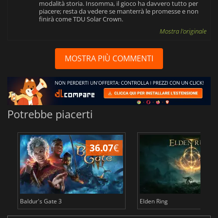
modalità storia. Insomma, il gioco ha davvero tutto per
piacere; resta da vedere se manterrà le promesse e non
finirà come TDU Solar Crown.
Mostra l'originale
MOSTRA PIÙ COMMENTI
Potrebbe piacerti
36.07
€
2
Baldur's Gate 3
Elden Ring