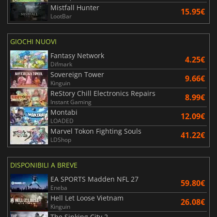
Mistfall Hunter
15.95€
LootBar
GIOCHI NUOVI
Fantasy Network
4.25€
Difmark
Sovereign Tower
9.66€
Kinguin
ReStory Chill Electronics Repairs
8.99€
Instant Gaming
Montabi
12.09€
LOADED
Marvel Tokon Fighting Souls
41.22€
LDShop
DISPONIBILI A BREVE
EA SPORTS Madden NFL 27
59.80€
Eneba
Hell Let Loose Vietnam
26.08€
Kinguin
The Sinking City 2