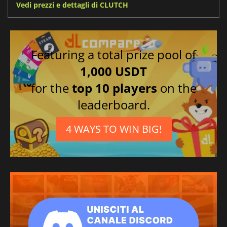
Vedi prezzi e dettagli di CLUTCH
Featuring a total prize pool of
1,000 USDT
for the
top 10 players
on the
leaderboard.
4 WAYS TO WIN BIG!