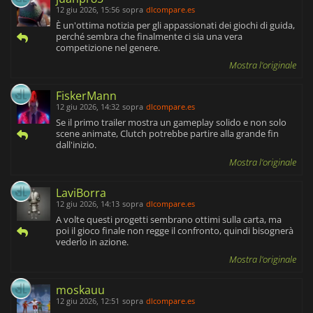
12 giu 2026, 15:56
sopra
dlcompare.es
È un'ottima notizia per gli appassionati dei giochi di guida,
perché sembra che finalmente ci sia una vera
competizione nel genere.
Mostra l'originale
FiskerMann
12 giu 2026, 14:32
sopra
dlcompare.es
Se il primo trailer mostra un gameplay solido e non solo
scene animate, Clutch potrebbe partire alla grande fin
dall'inizio.
Mostra l'originale
LaviBorra
12 giu 2026, 14:13
sopra
dlcompare.es
A volte questi progetti sembrano ottimi sulla carta, ma
poi il gioco finale non regge il confronto, quindi bisognerà
vederlo in azione.
Mostra l'originale
moskauu
12 giu 2026, 12:51
sopra
dlcompare.es