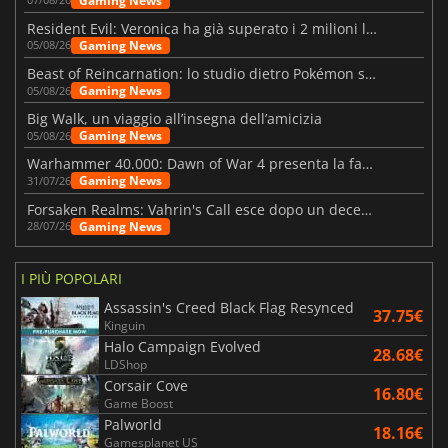
Gaming News
Resident Evil: Veronica ha già superato i 2 milioni liste dei desideri
Gaming News
05/08/26
Beast of Reincarnation: lo studio dietro Pokémon su una nuova strada
Gaming News
05/08/26
Big Walk, un viaggio all’insegna dell’amicizia
Gaming News
05/08/26
Warhammer 40.000: Dawn of War 4 presenta la fazione dei Necron
Gaming News
31/07/26
Forsaken Realms: Vahrin's Call esce dopo un decennio di sviluppo
Gaming News
28/07/26
I PIÙ POPOLARI
Assassin's Creed Black Flag Resynced
37.75€
Kinguin
Halo Campaign Evolved
28.68€
LDShop
Corsair Cove
16.80€
Game Boost
Palworld
18.16€
Gamesplanet US