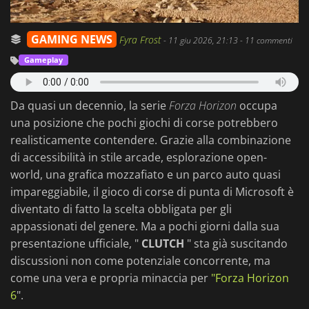
GAMING NEWS
Fyra Frost
-
11 giu 2026, 21:13
- 11 commenti
Gameplay
Da quasi un decennio, la serie
Forza Horizon
occupa
una posizione che pochi giochi di corse potrebbero
realisticamente contendere. Grazie alla combinazione
di accessibilità in stile arcade, esplorazione open-
world, una grafica mozzafiato e un parco auto quasi
impareggiabile, il gioco di corse di punta di Microsoft è
diventato di fatto la scelta obbligata per gli
appassionati del genere. Ma a pochi giorni dalla sua
presentazione ufficiale, "
CLUTCH
" sta già suscitando
discussioni non come potenziale concorrente, ma
come una vera e propria minaccia per
"Forza Horizon
6
".