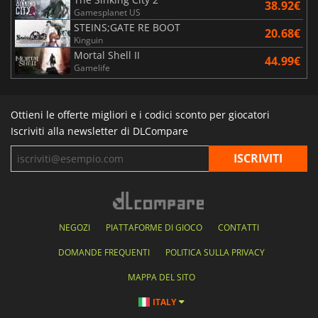
38.92€
Gamesplanet US
STEINS;GATE RE BOOT
20.68€
Kinguin
Mortal Shell II
44.99€
Gamelife
Ottieni le offerte migliori e i codici sconto per giocatori
Iscriviti alla newsletter di DLCompare
NEGOZI
PIATTAFORME DI GIOCO
CONTATTI
DOMANDE FREQUENTI
POLITICA SULLA PRIVACY
MAPPA DEL SITO
ITALY