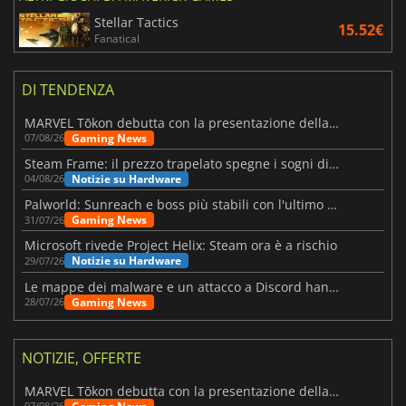
Stellar Tactics
15.52€
Fanatical
DI TENDENZA
MARVEL Tōkon debutta con la presentazione della roadmap per il primo anno
Gaming News
07/08/26
Steam Frame: il prezzo trapelato spegne i sogni di un VR economico
Notizie su Hardware
04/08/26
Palworld: Sunreach e boss più stabili con l'ultimo update
Gaming News
31/07/26
Microsoft rivede Project Helix: Steam ora è a rischio
Notizie su Hardware
29/07/26
Le mappe dei malware e un attacco a Discord hanno colpito Meccha Chameleon
Gaming News
28/07/26
NOTIZIE, OFFERTE
MARVEL Tōkon debutta con la presentazione della roadmap per il primo anno
07/08/26