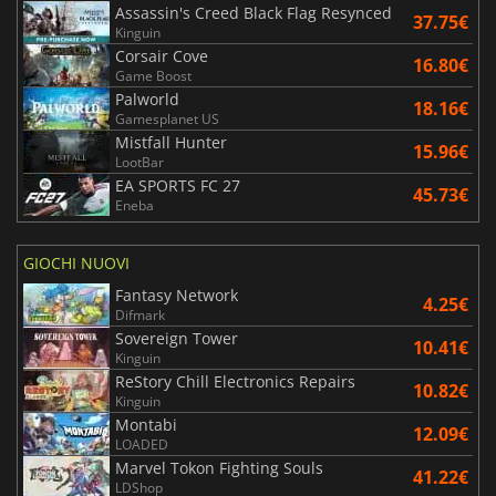
Assassin's Creed Black Flag Resynced
37.75€
Kinguin
Corsair Cove
16.80€
Game Boost
Palworld
18.16€
Gamesplanet US
Mistfall Hunter
15.96€
LootBar
EA SPORTS FC 27
45.73€
Eneba
GIOCHI NUOVI
Fantasy Network
4.25€
Difmark
Sovereign Tower
10.41€
Kinguin
ReStory Chill Electronics Repairs
10.82€
Kinguin
Montabi
12.09€
LOADED
Marvel Tokon Fighting Souls
41.22€
LDShop