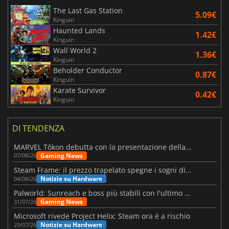
The Last Gas Station
5.09€
Kinguin
Haunted Lands
1.42€
Kinguin
Wall World 2
1.36€
Kinguin
Beholder Conductor
0.87€
Kinguin
Karate Survivor
0.42€
Kinguin
DI TENDENZA
MARVEL Tōkon debutta con la presentazione della roadmap per il primo anno
Gaming News
07/08/26
Steam Frame: il prezzo trapelato spegne i sogni di un VR economico
Notizie su Hardware
04/08/26
Palworld: Sunreach e boss più stabili con l'ultimo update
Gaming News
31/07/26
Microsoft rivede Project Helix: Steam ora è a rischio
Notizie su Hardware
29/07/26