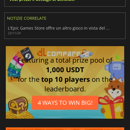
NOTIZIE CORRELATE
L'Epic Games Store offre un altro gioco in vista del Black Friday.
22/11/24
Featuring a total prize pool of
1,000 USDT
for the
top 10 players
on the
leaderboard.
4 WAYS TO WIN BIG!