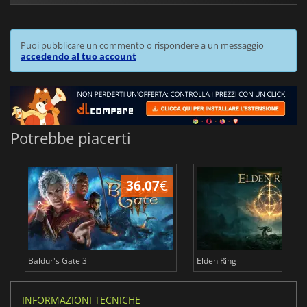
Puoi pubblicare un commento o rispondere a un messaggio
accedendo al tuo account
Potrebbe piacerti
36.07
€
2
Baldur's Gate 3
Elden Ring
INFORMAZIONI TECNICHE