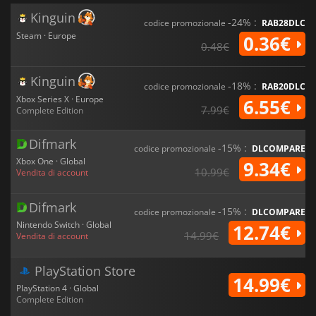
Kinguin
-24% :
codice promozionale
RAB28DLC
Steam · Europe
0.36€
0.48€
Kinguin
-18% :
codice promozionale
RAB20DLC
Xbox Series X · Europe
6.55€
7.99€
Complete Edition
Difmark
-15% :
codice promozionale
DLCOMPARE
Xbox One · Global
9.34€
10.99€
Vendita di account
Difmark
-15% :
codice promozionale
DLCOMPARE
Nintendo Switch · Global
12.74€
14.99€
Vendita di account
PlayStation Store
14.99€
PlayStation 4 · Global
Complete Edition