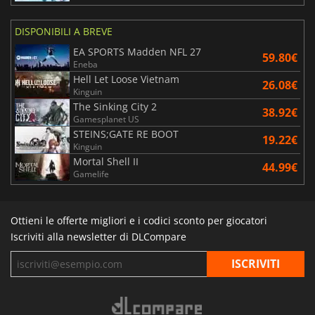
DISPONIBILI A BREVE
EA SPORTS Madden NFL 27
59.80€
Eneba
Hell Let Loose Vietnam
26.08€
Kinguin
The Sinking City 2
38.92€
Gamesplanet US
STEINS;GATE RE BOOT
19.22€
Kinguin
Mortal Shell II
44.99€
Gamelife
Ottieni le offerte migliori e i codici sconto per giocatori
Iscriviti alla newsletter di DLCompare