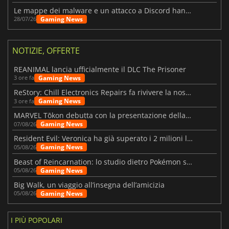
Le mappe dei malware e un attacco a Discord hanno colpito Meccha Chameleon
Gaming News
28/07/26
NOTIZIE, OFFERTE
REANIMAL lancia ufficialmente il DLC The Prisoner
Gaming News
3 ore fa
ReStory: Chill Electronics Repairs fa rivivere la nostalgia degli anni 2000
Gaming News
3 ore fa
MARVEL Tōkon debutta con la presentazione della roadmap per il primo anno
Gaming News
07/08/26
Resident Evil: Veronica ha già superato i 2 milioni liste dei desideri
Gaming News
05/08/26
Beast of Reincarnation: lo studio dietro Pokémon su una nuova strada
Gaming News
05/08/26
Big Walk, un viaggio all’insegna dell’amicizia
Gaming News
05/08/26
I PIÙ POPOLARI