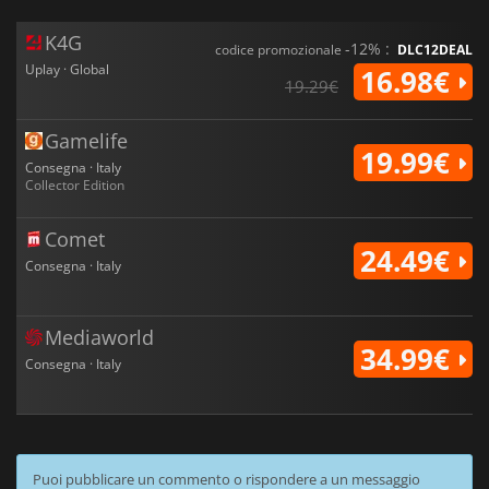
K4G
-12% :
codice promozionale
DLC12DEAL
Uplay · Global
16.98€
19.29€
Gamelife
19.99€
Consegna · Italy
Collector Edition
Comet
24.49€
Consegna · Italy
Mediaworld
34.99€
Consegna · Italy
Puoi pubblicare un commento o rispondere a un messaggio