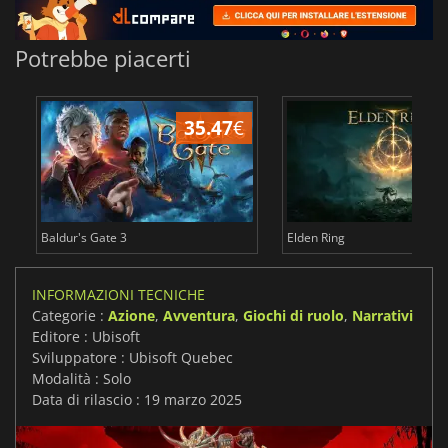
Potrebbe piacerti
35.47
€
2
Baldur's Gate 3
Elden Ring
INFORMAZIONI TECNICHE
Categorie :
Azione
,
Avventura
,
Giochi di ruolo
,
Narrativi
Editore : Ubisoft
Sviluppatore : Ubisoft Quebec
Modalità : Solo
Data di rilascio : 19 marzo 2025