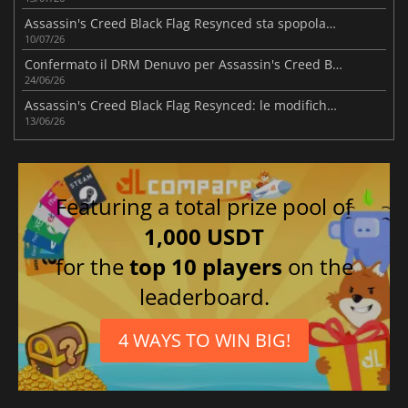
Assassin's Creed Black Flag Resynced sta spopolando su Steam
10/07/26
Confermato il DRM Denuvo per Assassin's Creed Black Flag Resynced
24/06/26
Assassin's Creed Black Flag Resynced: le modifiche principali
13/06/26
Featuring a total prize pool of
1,000 USDT
for the
top 10 players
on the
leaderboard.
4 WAYS TO WIN BIG!