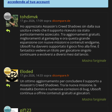
accedendo al tuo account
tohdimvk
17 giu 2026, 17:09
sopra
dlcompare.de
Ho apprezzato Assassin's Creed Shadows sin dalla sua
uscita e credo che il supporto ricevuto sia stato
particolarmente azzeccato. Tra aggiornamenti gratuiti,
miglioramenti al gameplay e ora questa grande
espansione con nuove missioni e contenuti endgame,
Ubisoft ha davvero supportato il gioco fino alla fine. È
fantastico vedere un titolo per giocatore singolo
continuare a evolversi a diversi mesi dal lancio.
Mostra l'originale
Eloded
17 giu 2026, 14:33
sopra
dlcompare.fr
Un ottimo aggiornamento per concludere il supporto a
Assassin's Creed Shadows. Tra la nuova missione, la
modalità Domini e numerose correzioni di bug, Ubisoft
continua a offrire contenuti gratuiti ai giocatori.
Mostra l'originale
gif123