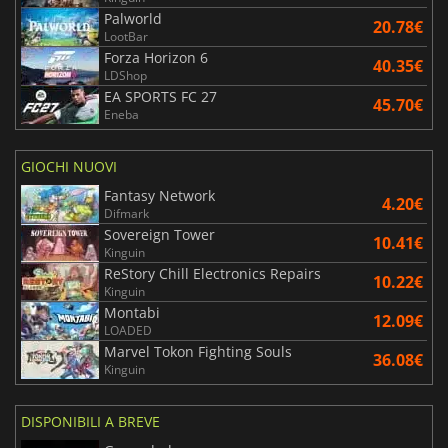
Palworld
20.78€
LootBar
Forza Horizon 6
40.35€
LDShop
EA SPORTS FC 27
45.70€
Eneba
GIOCHI NUOVI
Fantasy Network
4.20€
Difmark
Sovereign Tower
10.41€
Kinguin
ReStory Chill Electronics Repairs
10.22€
Kinguin
Montabi
12.09€
LOADED
Marvel Tokon Fighting Souls
36.08€
Kinguin
DISPONIBILI A BREVE