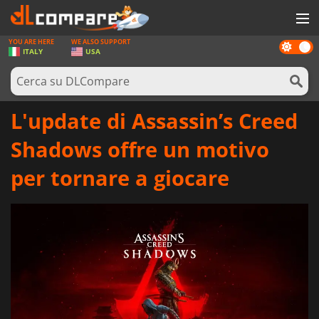
YOU ARE HERE
WE ALSO SUPPORT
Dark
GIOCHI
ITALY
USA
mode
PREPAGATE
SOFTWARE
L'update di Assassin’s Creed
REWARDS
Shadows offre un motivo
HARDWARE
per tornare a giocare
NOTIZIE
ACCEDI O REGISTRATI