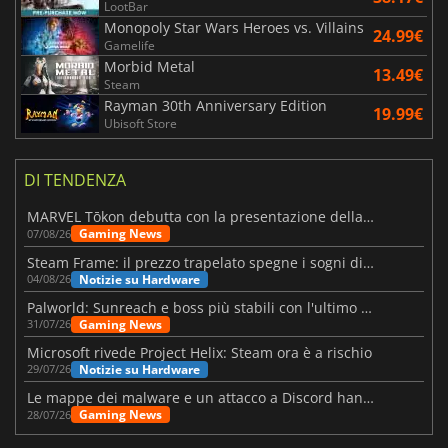
LootBar
Monopoly Star Wars Heroes vs. Villains
24.99€
Gamelife
Morbid Metal
13.49€
Steam
Rayman 30th Anniversary Edition
19.99€
Ubisoft Store
DI TENDENZA
MARVEL Tōkon debutta con la presentazione della roadmap per il primo anno
Gaming News
07/08/26
Steam Frame: il prezzo trapelato spegne i sogni di un VR economico
Notizie su Hardware
04/08/26
Palworld: Sunreach e boss più stabili con l'ultimo update
Gaming News
31/07/26
Microsoft rivede Project Helix: Steam ora è a rischio
Notizie su Hardware
29/07/26
Le mappe dei malware e un attacco a Discord hanno colpito Meccha Chameleon
Gaming News
28/07/26