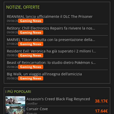
NOTIZIE, OFFERTE
REANIMAL lancia ufficialmente il DLC The Prisoner
Gaming News
09/08/26
ReStory: Chill Electronics Repairs fa rivivere la nostalgia degli anni 2000
Gaming News
09/08/26
MARVEL Tōkon debutta con la presentazione della roadmap per il primo anno
Gaming News
07/08/26
Resident Evil: Veronica ha già superato i 2 milioni liste dei desideri
Gaming News
05/08/26
Beast of Reincarnation: lo studio dietro Pokémon su una nuova strada
Gaming News
05/08/26
Big Walk, un viaggio all’insegna dell’amicizia
Gaming News
05/08/26
I PIÙ POPOLARI
Assassin's Creed Black Flag Resynced
38.17€
LootBar
Corsair Cove
17.64€
Kinguin