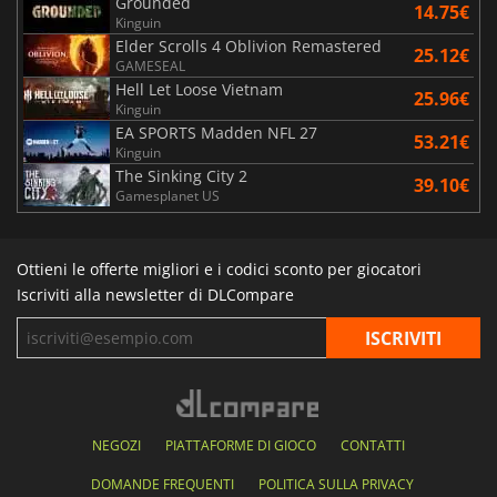
Grounded
14.75€
Kinguin
Elder Scrolls 4 Oblivion Remastered
25.12€
GAMESEAL
Hell Let Loose Vietnam
25.96€
Kinguin
EA SPORTS Madden NFL 27
53.21€
Kinguin
The Sinking City 2
39.10€
Gamesplanet US
Ottieni le offerte migliori e i codici sconto per giocatori
Iscriviti alla newsletter di DLCompare
NEGOZI
PIATTAFORME DI GIOCO
CONTATTI
DOMANDE FREQUENTI
POLITICA SULLA PRIVACY