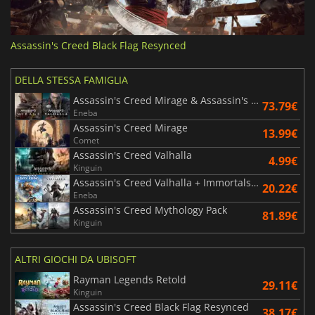
Assassin's Creed Black Flag Resynced
DELLA STESSA FAMIGLIA
Assassin's Creed Mirage & Assassin's Creed Valhalla Bundle
73.79€
Eneba
Assassin's Creed Mirage
13.99€
Comet
Assassin's Creed Valhalla
4.99€
Kinguin
Assassin's Creed Valhalla + Immortals Fenyx Rising Bundle
20.22€
Eneba
Assassin's Creed Mythology Pack
81.89€
Kinguin
ALTRI GIOCHI DA UBISOFT
Rayman Legends Retold
29.11€
Kinguin
Assassin's Creed Black Flag Resynced
38.17€