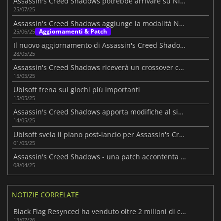
Assassin's Creed Shadows potrebbe arrivare su Nintendo Switch 2
25/07/25
Assassin's Creed Shadows aggiunge la modalità Nightmare
Aggiornamenti & Patch
25/06/25
Il nuovo aggiornamento di Assassin's Creed Shadows porta crossover e miglioramenti
28/05/25
Assassin's Creed Shadows riceverà un crossover con Dead by Daylight
15/05/25
Ubisoft frena sui giochi più importanti
15/05/25
Assassin's Creed Shadows apporta modifiche al sistema di parkour
14/05/25
Ubisoft svela il piano post-lancio per Assassin's Creed Shadows
01/05/25
Assassin's Creed Shadows - una patch accontenta i fan
08/04/25
NOTIZIE CORRELATE
Black Flag Resynced ha venduto oltre 2 milioni di copie al momento del lancio
13/07/26