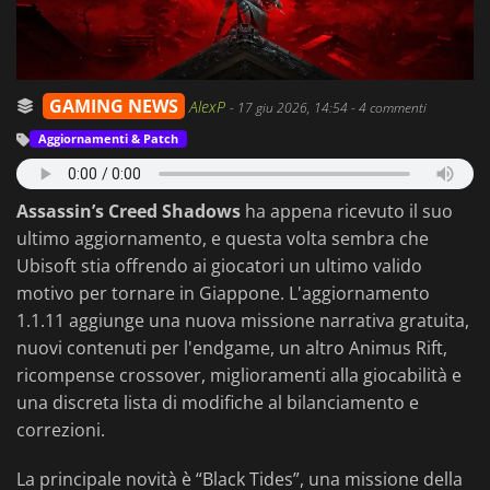
GAMING NEWS
AlexP
-
17 giu 2026, 14:54
- 4 commenti
Aggiornamenti & Patch
Assassin’s Creed Shadows
ha appena ricevuto il suo
ultimo aggiornamento, e questa volta sembra che
Ubisoft stia offrendo ai giocatori un ultimo valido
motivo per tornare in Giappone. L'aggiornamento
1.1.11 aggiunge una nuova missione narrativa gratuita,
nuovi contenuti per l'endgame, un altro Animus Rift,
ricompense crossover, miglioramenti alla giocabilità e
una discreta lista di modifiche al bilanciamento e
correzioni.
La principale novità è “Black Tides”, una missione della