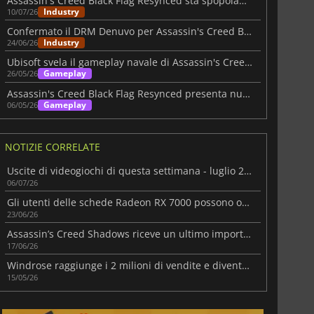
Assassin's Creed Black Flag Resynced sta spopolando su Steam
Industry
10/07/26
Confermato il DRM Denuvo per Assassin's Creed Black Flag Resynced
Industry
24/06/26
Ubisoft svela il gameplay navale di Assassin's Creed Black Flag Resynced
Gameplay
26/05/26
Assassin's Creed Black Flag Resynced presenta nuovi sistemi di gioco
Gameplay
06/05/26
NOTIZIE CORRELATE
Uscite di videogiochi di questa settimana - luglio 2026 (settimana 28)
06/07/26
Gli utenti delle schede Radeon RX 7000 possono ora utilizzare FSR 4.1 con l'ultimo driver Adrenalin
23/06/26
Assassin’s Creed Shadows riceve un ultimo importante aggiornamento
17/06/26
Windrose raggiunge i 2 milioni di vendite e diventa la hit pirata del 2026
15/05/26