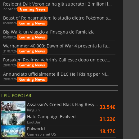
Resident Evil: Veronica ha già superato i 2 milioni liste dei desideri
Gaming News
22 ore fa
Beast of Reincarnation: lo studio dietro Pokémon su una nuova strada
Gaming News
05/08/26
Big Walk, un viaggio all’insegna dell’amicizia
Gaming News
05/08/26
Warhammer 40.000: Dawn of War 4 presenta la fazione dei Necron
Gaming News
31/07/26
Forsaken Realms: Vahrin's Call esce dopo un decennio di sviluppo
Gaming News
28/07/26
Annunciato ufficialmente il DLC Hell Rising per Nioh 3
Gaming News
28/07/26
I PIÙ POPOLARI
Assassin's Creed Black Flag Resynced
33.54€
Kinguin
Halo Campaign Evolved
31.22€
LootBar
Palworld
18.17€
Gamesplanet US