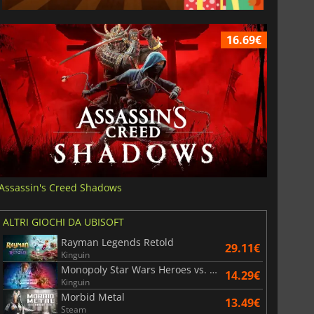
16.69€
Assassin's Creed Shadows
ALTRI GIOCHI DA UBISOFT
Rayman Legends Retold
29.11€
Kinguin
Monopoly Star Wars Heroes vs. Villains
14.29€
Kinguin
Morbid Metal
13.49€
Steam