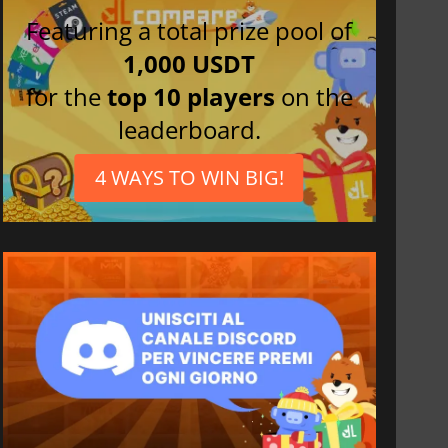
Featuring a total prize pool of
1,000 USDT
for the
top 10 players
on the
leaderboard.
4 WAYS TO WIN BIG!