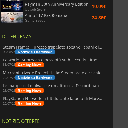
Rayman 30th Anniversary Edition
19.99€
Ubisoft Store
Anno 117 Pax Romana
24.86€
Game Boost
DI TENDENZA
Steam Frame: il prezzo trapelato spegne i sogni di un VR economico
Notizie su Hardware
04/08/26
Palworld: Sunreach e boss più stabili con l'ultimo update
Gaming News
31/07/26
Microsoft rivede Project Helix: Steam ora è a rischio
Notizie su Hardware
29/07/26
Le mappe dei malware e un attacco a Discord hanno colpito Meccha Chameleon
Gaming News
28/07/26
PlayStation Network in tilt durante la beta di Marvel Tōkon
Gaming News
25/07/26
NOTIZIE, OFFERTE