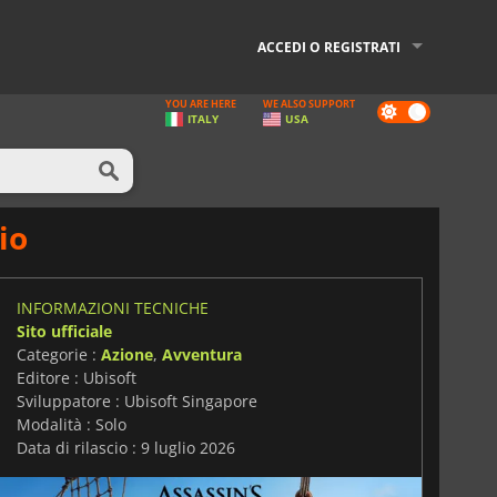
ACCEDI O REGISTRATI
YOU ARE HERE
WE ALSO SUPPORT
Dark
ITALY
USA
mode
io
INFORMAZIONI TECNICHE
Sito ufficiale
Categorie :
Azione
,
Avventura
Editore : Ubisoft
Sviluppatore : Ubisoft Singapore
Modalità : Solo
Data di rilascio : 9 luglio 2026