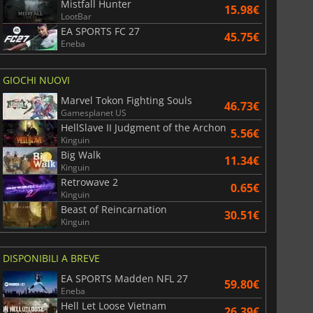
Mistfall Hunter
15.98€
LootBar
EA SPORTS FC 27
45.75€
Eneba
GIOCHI NUOVI
Marvel Tokon Fighting Souls
46.73€
Gamesplanet US
HellSlave II Judgment of the Archon
5.56€
Kinguin
Big Walk
11.34€
Kinguin
Retrowave 2
0.65€
Kinguin
Beast of Reincarnation
30.51€
Kinguin
DISPONIBILI A BREVE
EA SPORTS Madden NFL 27
59.80€
Eneba
Hell Let Loose Vietnam
26.39€