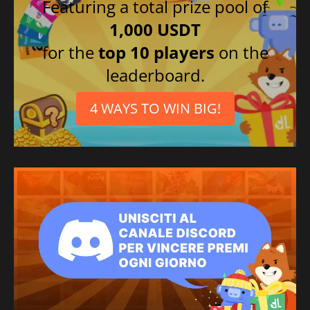
Featuring a total prize pool of
1,000 USDT
for the
top 10 players
on the
leaderboard.
4 WAYS TO WIN BIG!