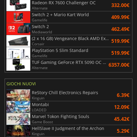
Radeon RX 7600 Challenger OC
332.00€
Alternate
Switch 2 + Mario Kart World
409.99€
Gamelife
Switch 2
462.49€
Mediaworld
(2 x 16 GB) Vengeance Black AMD Expo 6000 MHz - CAS 30
519.99€
Corsair
PlayStation 5 Slim Standard
519.99€
Gamelife
TUF Gaming GeForce RTX 5090 OC Edition 32GB
6357.00€
Alternate
GIOCHI NUOVI
ReStory Chill Electronics Repairs
6.39€
Kinguin
Montabi
12.09€
LOADED
Marvel Tokon Fighting Souls
45.42€
Game Boost
HellSlave II Judgment of the Archon
5.29€
Kinguin