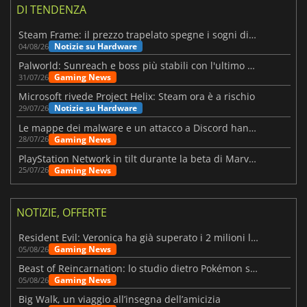
DI TENDENZA
Steam Frame: il prezzo trapelato spegne i sogni di un VR economico
Notizie su Hardware
04/08/26
Palworld: Sunreach e boss più stabili con l'ultimo update
Gaming News
31/07/26
Microsoft rivede Project Helix: Steam ora è a rischio
Notizie su Hardware
29/07/26
Le mappe dei malware e un attacco a Discord hanno colpito Meccha Chameleon
Gaming News
28/07/26
PlayStation Network in tilt durante la beta di Marvel Tōkon
Gaming News
25/07/26
NOTIZIE, OFFERTE
Resident Evil: Veronica ha già superato i 2 milioni liste dei desideri
Gaming News
05/08/26
Beast of Reincarnation: lo studio dietro Pokémon su una nuova strada
Gaming News
05/08/26
Big Walk, un viaggio all’insegna dell’amicizia