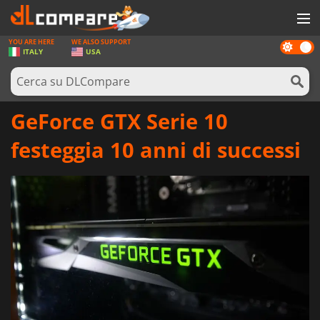
YOU ARE HERE
WE ALSO SUPPORT
Dark
GIOCHI
ITALY
USA
mode
PREPAGATE
SOFTWARE
GeForce GTX Serie 10
REWARDS
festeggia 10 anni di successi
HARDWARE
NOTIZIE
ACCEDI O REGISTRATI