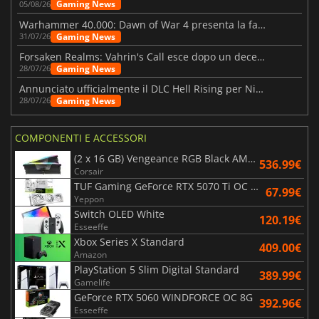
Gaming News
05/08/26
Warhammer 40.000: Dawn of War 4 presenta la fazione dei Necron
Gaming News
31/07/26
Forsaken Realms: Vahrin's Call esce dopo un decennio di sviluppo
Gaming News
28/07/26
Annunciato ufficialmente il DLC Hell Rising per Nioh 3
Gaming News
28/07/26
COMPONENTI E ACCESSORI
(2 x 16 GB) Vengeance RGB Black AMD Expo 6000 MHz - CAS 30
536.99€
Corsair
TUF Gaming GeForce RTX 5070 Ti OC White Edition 16GB
67.99€
Yeppon
Switch OLED White
120.19€
Esseeffe
Xbox Series X Standard
409.00€
Amazon
PlayStation 5 Slim Digital Standard
389.99€
Gamelife
GeForce RTX 5060 WINDFORCE OC 8G
392.96€
Esseeffe