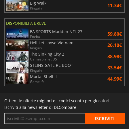
Big Walk
11.34€
Kinguin
DISPONIBILI A BREVE
EA SPORTS Madden NFL 27
59.80€
Eneba
Hell Let Loose Vietnam
26.10€
Kinguin
The Sinking City 2
38.98€
Gamesplanet US
STEINS;GATE RE BOOT
33.54€
Kinguin
Mortal Shell II
44.99€
Gamelife
Ottieni le offerte migliori e i codici sconto per giocatori
Iscriviti alla newsletter di DLCompare