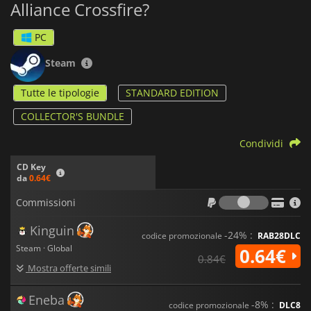
Alliance Crossfire?
PC
Steam
Tutte le tipologie
STANDARD EDITION
COLLECTOR'S BUNDLE
Condividi
CD Key
da
0.64€
Commiss
Commissioni
Kinguin
-24% :
codice promozionale
RAB28DLC
Steam · Global
0.64€
0.84€
Mostra offerte simili
Eneba
-8% :
codice promozionale
DLC8