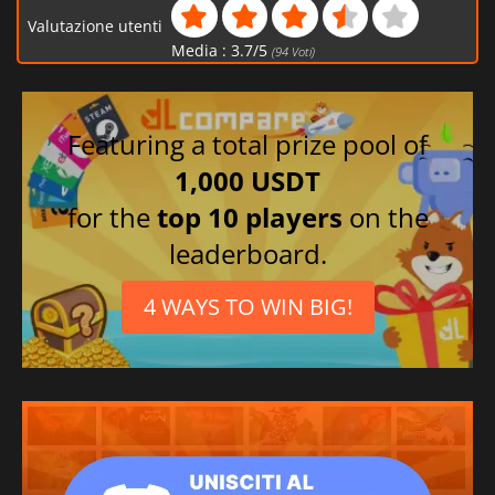
Valutazione utenti
Media :
3.7
/
5
(
94
Voti)
Featuring a total prize pool of
1,000 USDT
for the
top 10 players
on the
leaderboard.
4 WAYS TO WIN BIG!