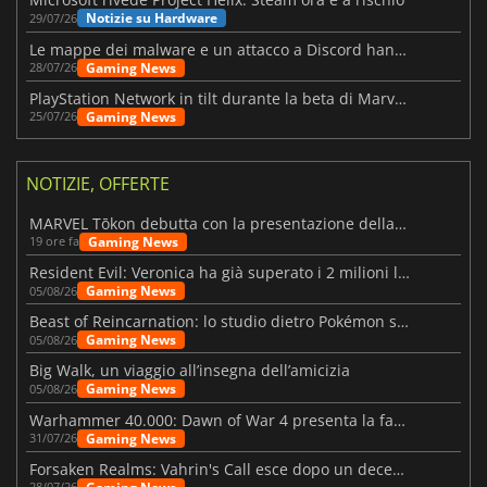
Notizie su Hardware
29/07/26
Le mappe dei malware e un attacco a Discord hanno colpito Meccha Chameleon
Gaming News
28/07/26
PlayStation Network in tilt durante la beta di Marvel Tōkon
Gaming News
25/07/26
NOTIZIE, OFFERTE
MARVEL Tōkon debutta con la presentazione della roadmap per il primo anno
Gaming News
19 ore fa
Resident Evil: Veronica ha già superato i 2 milioni liste dei desideri
Gaming News
05/08/26
Beast of Reincarnation: lo studio dietro Pokémon su una nuova strada
Gaming News
05/08/26
Big Walk, un viaggio all’insegna dell’amicizia
Gaming News
05/08/26
Warhammer 40.000: Dawn of War 4 presenta la fazione dei Necron
Gaming News
31/07/26
Forsaken Realms: Vahrin's Call esce dopo un decennio di sviluppo
28/07/26