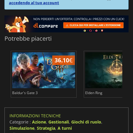
accedendo al tuo account
Potrebbe piacerti
36.10
€
2
Baldur's Gate 3
Elden Ring
INFORMAZIONI TECNICHE
Categorie :
Azione
,
Gestionali
,
Giochi di ruolo
,
Simulazione
,
Strategia
,
A turni