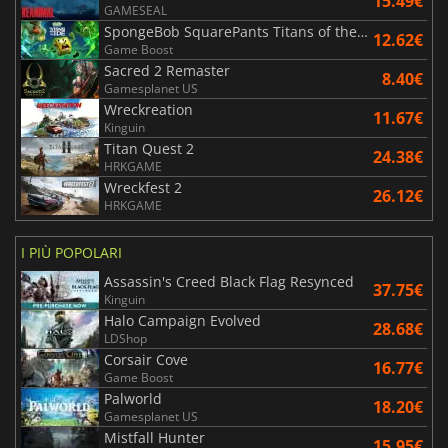
15.49€
GAMESEAL
SpongeBob SquarePants Titans of the Tide
12.62€
Game Boost
Sacred 2 Remaster
8.40€
Gamesplanet US
Wreckreation
11.67€
Kinguin
Titan Quest 2
24.38€
HRKGAME
Wreckfest 2
26.12€
HRKGAME
I PIÙ POPOLARI
Assassin's Creed Black Flag Resynced
37.75€
Kinguin
Halo Campaign Evolved
28.68€
LDShop
Corsair Cove
16.77€
Game Boost
Palworld
18.20€
Gamesplanet US
Mistfall Hunter
15.95€