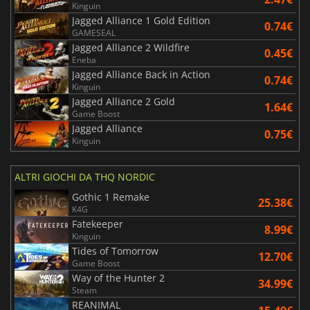
Kinguin
Jagged Alliance 1 Gold Edition
0.74€
GAMESEAL
Jagged Alliance 2 Wildfire
0.45€
Eneba
Jagged Alliance Back in Action
0.74€
Kinguin
Jagged Alliance 2 Gold
1.64€
Game Boost
Jagged Alliance
0.75€
Kinguin
ALTRI GIOCHI DA THQ NORDIC
Gothic 1 Remake
25.38€
K4G
Fatekeeper
8.99€
Kinguin
Tides of Tomorrow
12.70€
Game Boost
Way of the Hunter 2
34.99€
Steam
REANIMAL