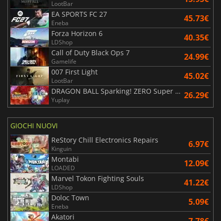
LootBar
EA SPORTS FC 27
45.73€
Eneba
Forza Horizon 6
40.35€
LDShop
Call of Duty Black Ops 7
24.99€
Gamelife
007 First Light
45.02€
LootBar
DRAGON BALL Sparking! ZERO Super Limit Breaking NEO
26.29€
Yuplay
GIOCHI NUOVI
ReStory Chill Electronics Repairs
6.97€
Kinguin
Montabi
12.09€
LOADED
Marvel Tokon Fighting Souls
41.22€
LDShop
Doloc Town
5.09€
Eneba
Akatori
7.78€