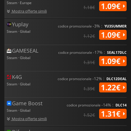
Steam · Europe
1.09€
1.18€
Mostra offerte simili
Yuplay
-3% :
codice promozionale
YU3SUMMER
Steam · Global
1.09€
1.12€
GAMESEAL
-17% :
codice promozionale
SEAL17DLC
Steam · Global
1.09€
1.31€
K4G
-12% :
codice promozionale
DLC12DEAL
Steam · Global
1.22€
1.39€
Game Boost
-14% :
codice promozionale
DLC14
Steam · Global
1.31€
1.52€
Mostra offerte simili