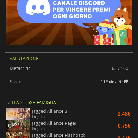
VALUTAZIONE
Metacritic
63 / 100
Steam
118
/ 70
DELLA STESSA FAMIGLIA
Jagged Alliance 3
2.48€
Kinguin
Jagged Alliance Rage!
0.75€
Kinguin
Jagged Alliance Flashback
2.47€