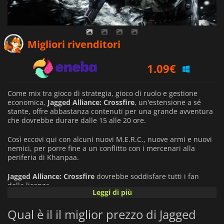
0.64
€
Migliori rivenditori
1.09
€
1.09
€
Come mix tra gioco di strategia, gioco di ruolo e gestione
economica,
Jagged Alliance: Crossfire
, un'estensione a sé
stante, offre abbastanza contenuti per una grande avventura
che dovrebbe durare dalle 15 alle 20 ore.
Così eccovi qui con alcuni nuovi M.E.R.C., nuove armi e nuovi
nemici, per porre fine a un conflitto con i mercenari alla
periferia di Khanpaa.
Jagged Alliance: Crossfire
dovrebbe soddisfare tutti i fan
della licenza.
Leggi di più
Qual è il il miglior prezzo di Jagged