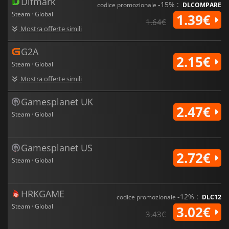
Difmark
-15% :
codice promozionale
DLCOMPARE
Steam · Global
1.39€
1.64€
Mostra offerte simili
G2A
2.15€
Steam · Global
Mostra offerte simili
Gamesplanet UK
2.47€
Steam · Global
Gamesplanet US
2.72€
Steam · Global
HRKGAME
-12% :
codice promozionale
DLC12
Steam · Global
3.02€
3.43€