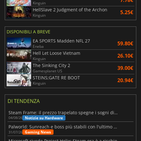
Kinguin
HellSlave 2 Judgment of the Archon
5.25€
Kinguin
DISPONIBILI A BREVE
EA SPORTS Madden NFL 27
59.80€
Eneba
Hell Let Loose Vietnam
26.10€
Kinguin
The Sinking City 2
39.00€
Gamesplanet US
STEINS;GATE RE BOOT
20.94€
Kinguin
DI TENDENZA
Steam Frame: il prezzo trapelato spegne i sogni di un VR economico
Notizie su Hardware
04/08/26
Palworld: Sunreach e boss più stabili con l'ultimo update
Gaming News
31/07/26
Microsoft rivede Project Helix: Steam ora è a rischio