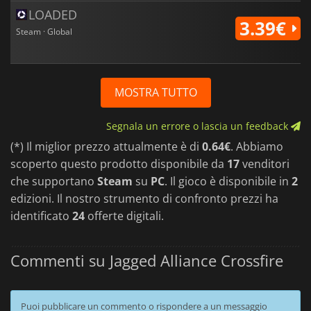
LOADED
3.39€
Steam · Global
MOSTRA TUTTO
Segnala un errore o lascia un feedback
(*) Il miglior prezzo attualmente è di
0.64€
. Abbiamo
scoperto questo prodotto disponibile da
17
venditori
che supportano
Steam
su
PC
. Il gioco è disponibile in
2
edizioni. Il nostro strumento di confronto prezzi ha
identificato
24
offerte digitali.
Commenti su Jagged Alliance Crossfire
Puoi pubblicare un commento o rispondere a un messaggio