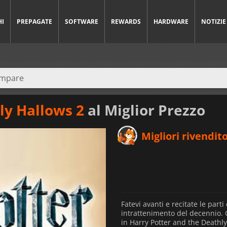
HI
PREPAGATE
SOFTWARE
REWARDS
HARDWARE
NOTIZIE
ly Hallows 2
al Miglior Prezzo
Migliori rivendito
Fatevi avanti e recitate le parti 
intrattenimento del decennio. 
in Harry Potter and the Deathly