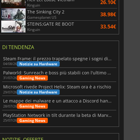
26.10€
Kinguin
The Sinking City 2
38.98€
Gamesplanet US
STEINS;GATE RE BOOT
33.54€
Kinguin
DI TENDENZA
Steam Frame: il prezzo trapelato spegne i sogni di un VR economico
Notizie su Hardware
04/08/26
Palworld: Sunreach e boss più stabili con l'ultimo update
Gaming News
31/07/26
Microsoft rivede Project Helix: Steam ora è a rischio
Notizie su Hardware
29/07/26
Le mappe dei malware e un attacco a Discord hanno colpito Meccha Chameleon
Gaming News
28/07/26
PlayStation Network in tilt durante la beta di Marvel Tōkon
Gaming News
25/07/26
NOTIZIE, OFFERTE