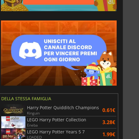
6.77
€
15.48
€
War WARHAMMER 3
Lies Of P
DELLA STESSA FAMIGLIA
Harry Potter Quidditch Champions
0.61€
Kinguin
LEGO Harry Potter Collection
3.28€
Eneba
LEGO Harry Potter Years 5 7
1.99€
LOADED