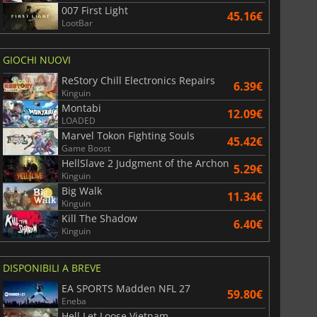
007 First Light
45.16€
LootBar
GIOCHI NUOVI
ReStory Chill Electronics Repairs
6.39€
Kinguin
Montabi
12.09€
LOADED
Marvel Tokon Fighting Souls
45.42€
Game Boost
HellSlave 2 Judgment of the Archon
5.29€
Kinguin
Big Walk
11.34€
Kinguin
Kill The Shadow
6.40€
Kinguin
DISPONIBILI A BREVE
EA SPORTS Madden NFL 27
59.80€
Eneba
Hell Let Loose Vietnam