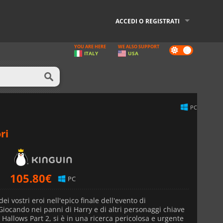
ACCEDI O REGISTRATI
YOU ARE HERE
WE ALSO SUPPORT
Dark
ITALY
USA
mode
PC
ri
105.80
€
PC
dei vostri eroi nell'epico finale dell'evento di
Giocando nei panni di Harry e di altri personaggi chiave
 Hallows Part 2, si è in una ricerca pericolosa e urgente