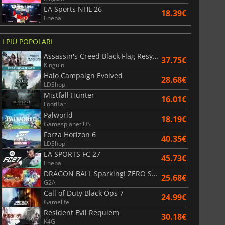
EA Sports NHL 26
18.39€
Eneba
I PIÙ POPOLARI
Assassin's Creed Black Flag Resynced
37.75€
Kinguin
Halo Campaign Evolved
28.68€
LDShop
Mistfall Hunter
16.01€
LootBar
Palworld
18.19€
Gamesplanet US
Forza Horizon 6
40.35€
LDShop
EA SPORTS FC 27
45.73€
Eneba
DRAGON BALL Sparking! ZERO Super Limit Breaking NEO
25.68€
G2A
Call of Duty Black Ops 7
24.99€
Gamelife
Resident Evil Requiem
30.18€
K4G