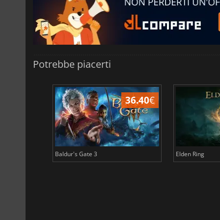
Potrebbe piacerti
45.13
€
36.40
€
Baldur's Gate 3
Elden Ring