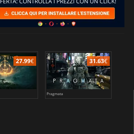
27.99
€
31.63
€
Pragmata
Total 