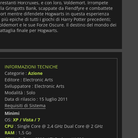
 restanti Horcruxes, e con loro, Voldemort. Irrompete
ella Gringotts Bank, scappate da Fiendfyre e combattete
demort mentre difendete Hogwarts in questa esperienza
 più epiche di tutti i giochi di Harry Potter precedenti;
Voldemort e le sue Forze Oscure. Il destino del mondo dei
attaglia finale per Hogwarts.
INFORMAZIONI TECNICHE
Categorie :
Azione
Editore : Electronic Arts
Sviluppatore : Electronic Arts
Modalità : Solo
Data di rilascio : 15 luglio 2011
Requisiti di Sistema
Minimi
OS:
XP / Vista / 7
CPU
: Single Core @ 2,4 GHz Dual Core @ 2 GHz
i
RAM
: 1,5 Go