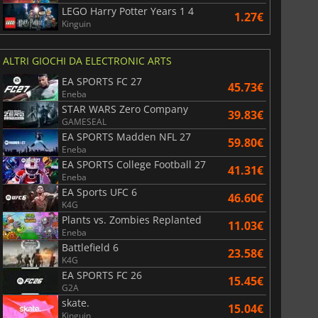
LEGO Harry Potter Years 1 4
1.27€
Kinguin
ALTRI GIOCHI DA ELECTRONIC ARTS
EA SPORTS FC 27
45.73€
Eneba
STAR WARS Zero Company
39.83€
GAMESEAL
EA SPORTS Madden NFL 27
59.80€
Eneba
EA SPORTS College Football 27
41.31€
Eneba
EA Sports UFC 6
46.60€
K4G
Plants vs. Zombies Replanted
11.03€
Eneba
Battlefield 6
23.58€
K4G
EA SPORTS FC 26
15.45€
G2A
skate.
15.04€
Kinguin