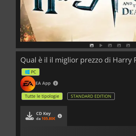
Qual è il il miglior prezzo di Harry
PC
EA App
Tutte le tipologie
STANDARD EDITION
CD Key
da
105.80€