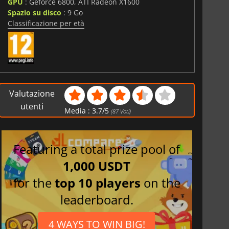
GPU
: Geforce 6800, ATI Radeon X1600
Spazio su disco
: 9 Go
Classificazione per età
Valutazione
utenti
Media :
3.7
/
5
(
87
Voti)
Featuring a total prize pool of
1,000 USDT
for the
top 10 players
on the
leaderboard.
4 WAYS TO WIN BIG!