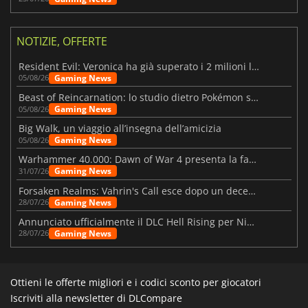
NOTIZIE, OFFERTE
Resident Evil: Veronica ha già superato i 2 milioni liste dei desideri
Gaming News
05/08/26
Beast of Reincarnation: lo studio dietro Pokémon su una nuova strada
Gaming News
05/08/26
Big Walk, un viaggio all’insegna dell’amicizia
Gaming News
05/08/26
Warhammer 40.000: Dawn of War 4 presenta la fazione dei Necron
Gaming News
31/07/26
Forsaken Realms: Vahrin's Call esce dopo un decennio di sviluppo
Gaming News
28/07/26
Annunciato ufficialmente il DLC Hell Rising per Nioh 3
Gaming News
28/07/26
Ottieni le offerte migliori e i codici sconto per giocatori
Iscriviti alla newsletter di DLCompare