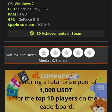
OS:
Windows 7
CPU
: Core 2 Duo Q6867
RAM
: 4 GB
GPU
: GeForce 510
Spazio su disco
: 300 MB
30 Achievements di Steam
Valutazione utenti
Media :
0
/
5
(
0
Voti)
Featuring a total prize pool of
1,000 USDT
for the
top 10 players
on the
leaderboard.