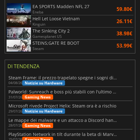
EA SPORTS Madden NFL 27
59.80€
Eneba
Hell Let Loose Vietnam
26.11€
Kinguin
The Sinking City 2
38.98€
Gamesplanet US
STEINS;GATE RE BOOT
53.99€
Steam
DI TENDENZA
Steam Frame: il prezzo trapelato spegne i sogni di un VR economico
Notizie su Hardware
04/08/26
Palworld: Sunreach e boss più stabili con l'ultimo update
Gaming News
31/07/26
Microsoft rivede Project Helix: Steam ora è a rischio
Notizie su Hardware
29/07/26
Le mappe dei malware e un attacco a Discord hanno colpito Meccha Chameleon
Gaming News
28/07/26
PlayStation Network in tilt durante la beta di Marvel Tōkon
Gaming News
25/07/26