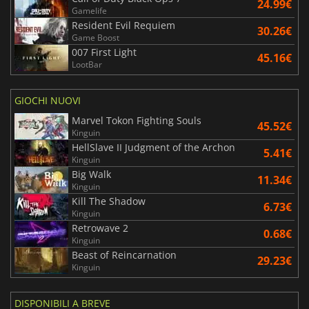
24.99€
Gamelife
Resident Evil Requiem
30.26€
Game Boost
007 First Light
45.16€
LootBar
GIOCHI NUOVI
Marvel Tokon Fighting Souls
45.52€
Kinguin
HellSlave II Judgment of the Archon
5.41€
Kinguin
Big Walk
11.34€
Kinguin
Kill The Shadow
6.73€
Kinguin
Retrowave 2
0.68€
Kinguin
Beast of Reincarnation
29.23€
Kinguin
DISPONIBILI A BREVE