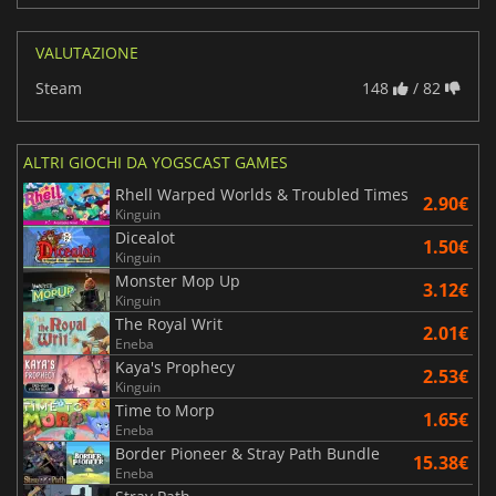
VALUTAZIONE
Steam
148
/ 82
ALTRI GIOCHI DA YOGSCAST GAMES
Rhell Warped Worlds & Troubled Times
2.90€
Kinguin
Dicealot
1.50€
Kinguin
Monster Mop Up
3.12€
Kinguin
The Royal Writ
2.01€
Eneba
Kaya's Prophecy
2.53€
Kinguin
Time to Morp
1.65€
Eneba
Border Pioneer & Stray Path Bundle
15.38€
Eneba