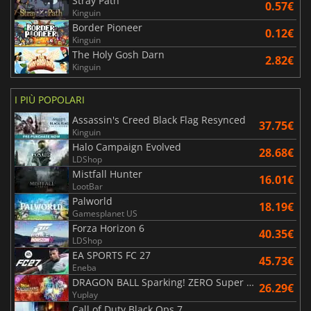
Stray Path
0.57€
Kinguin
Border Pioneer
0.12€
Kinguin
The Holy Gosh Darn
2.82€
Kinguin
I PIÙ POPOLARI
Assassin's Creed Black Flag Resynced
37.75€
Kinguin
Halo Campaign Evolved
28.68€
LDShop
Mistfall Hunter
16.01€
LootBar
Palworld
18.19€
Gamesplanet US
Forza Horizon 6
40.35€
LDShop
EA SPORTS FC 27
45.73€
Eneba
DRAGON BALL Sparking! ZERO Super Limit Breaking NEO
26.29€
Yuplay
Call of Duty Black Ops 7