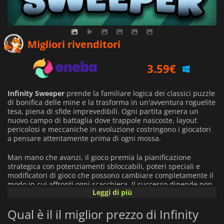
3.46
€
Migliori rivenditori
3.59
€
5.99
€
Infinity Sweeper
prende la familiare logica dei classici puzzle
di bonifica delle mine e la trasforma in un'avventura roguelite
tesa, piena di sfide imprevedibili. Ogni partita genera un
nuovo campo di battaglia dove trappole nascoste, layout
pericolosi e meccaniche in evoluzione costringono i giocatori
a pensare attentamente prima di ogni mossa.
Man mano che avanzi, il gioco premia la pianificazione
strategica con potenziamenti sbloccabili, poteri speciali e
modificatori di gioco che possono cambiare completamente il
modo in cui affronti ogni scacchiera. Il successo dipende non
Leggi di più
solo dalle capacità deduttive, ma anche dalla tua capacità di
adattarti quando le situazioni cambiano improvvisamente in
Qual è il il miglior prezzo di Infinity
modi inaspettati.