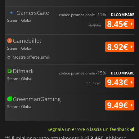
GamersGate
-11% :
codice promozionale
DLCOMPARE
Steam · Global
8.45€
9.49€
Gamebillet
8.92€
Steam · Global
Mostra offerte simili
Difmark
-15% :
codice promozionale
DLCOMPARE
Steam · Global
9.43€
11.10€
GreenmanGaming
9.49€
Steam · Global
Segnala un errore o lascia un feedback
(*) Il miglior prezzo attualmente è di
3.46€
. Abbiamo