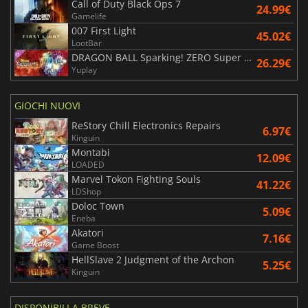
Call of Duty Black Ops 7
24.99€
Gamelife
007 First Light
45.02€
LootBar
DRAGON BALL Sparking! ZERO Super Limit Breaking NEO
26.29€
Yuplay
GIOCHI NUOVI
ReStory Chill Electronics Repairs
6.97€
Kinguin
Montabi
12.09€
LOADED
Marvel Tokon Fighting Souls
41.22€
LDShop
Doloc Town
5.09€
Eneba
Akatori
7.16€
Game Boost
HellSlave 2 Judgment of the Archon
5.25€
Kinguin
DISPONIBILI A BREVE