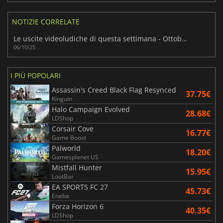
NOTIZIE CORRELATE
Le uscite videoludiche di questa settimana - Ottobre 2025 (Settimana 41)
06/10/25
I PIÙ POPOLARI
Assassin's Creed Black Flag Resynced
37.75€
Kinguin
Halo Campaign Evolved
28.68€
LDShop
Corsair Cove
16.77€
Game Boost
Palworld
18.20€
Gamesplanet US
Mistfall Hunter
15.95€
LootBar
EA SPORTS FC 27
45.73€
Eneba
Forza Horizon 6
40.35€
LDShop