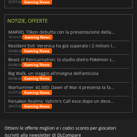
Gaming News
25/07/26
NOTIZIE, OFFERTE
MARVEL Tōkon debutta con la presentazione della roadmap per il primo anno
Gaming News
18 ore fa
Resident Evil: Veronica ha già superato i 2 milioni liste dei desideri
Gaming News
05/08/26
Beast of Reincarnation: lo studio dietro Pokémon su una nuova strada
Gaming News
05/08/26
Big Walk, un viaggio all’insegna dell’amicizia
Gaming News
05/08/26
Warhammer 40.000: Dawn of War 4 presenta la fazione dei Necron
Gaming News
31/07/26
Forsaken Realms: Vahrin's Call esce dopo un decennio di sviluppo
Gaming News
28/07/26
Ottieni le offerte migliori e i codici sconto per giocatori
Iscriviti alla newsletter di DLCompare