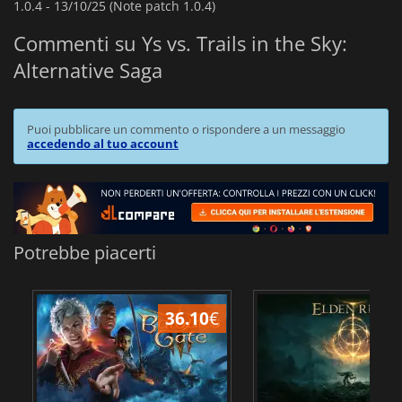
1.0.4 -
13/10/25 (Note patch 1.0.4)
Commenti su Ys vs. Trails in the Sky:
Alternative Saga
Puoi pubblicare un commento o rispondere a un messaggio
accedendo al tuo account
Potrebbe piacerti
36.10
€
2