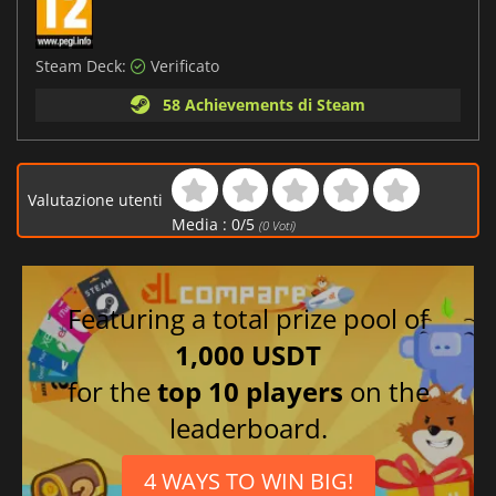
Steam Deck:
Verificato
58 Achievements di Steam
Valutazione utenti
Media :
0
/
5
(
0
Voti)
Featuring a total prize pool of
1,000 USDT
for the
top 10 players
on the
leaderboard.
4 WAYS TO WIN BIG!