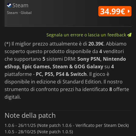
indipendentemente dal modo in cui si preferisce connettersi.
Steam
Per gli amanti del completamento, il gioco include anche una
34.99€
"Material Collection" da collezione che vi ricompensa con
Steam · Global
musica, opere d'arte e altri tesori che celebrano la storia di
Falcom.
Fondendo l'azione ad alta velocità di
Ys
con la narrazione
Segnala un errore o lascia un feedback
incentrata sui personaggi di
Trails in the Sky
, questo gioco offre
(*) Il miglior prezzo attualmente è di
20.39€
. Abbiamo
un crossover che sembra allo stesso tempo nostalgico e
nuovo. È un punto di ingresso accogliente per i nuovi arrivati
scoperto questo prodotto disponibile da
4
venditori
che vogliono semplicemente immergersi in un gioco di ruolo
che supportano
5
sistemi DRM:
Sony PSN, Nintendo
d'azione veloce e divertente, pieno di personalità e di cuore.
eShop, Epic Games, Steam & GOG Galaxy
su
4
piattaforme -
PC, PS5, PS4 & Switch
. Il gioco è
disponibile in edizione di Standard Edition. Il nostro
strumento di confronto prezzi ha identificato
8
offerte
digitali.
Note della patch
1.0.6 -
26/11/25 (Note patch 1.0.6 - Verificato per Steam Deck)
1.0.5 -
28/10/25 (Note patch 1.0.5)