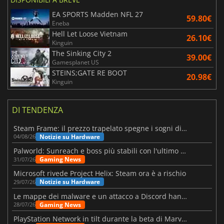
EA SPORTS Madden NFL 27
59.80€
Eneba
Hell Let Loose Vietnam
26.10€
Kinguin
The Sinking City 2
39.00€
Gamesplanet US
STEINS;GATE RE BOOT
20.98€
Kinguin
DI TENDENZA
Steam Frame: il prezzo trapelato spegne i sogni di un VR economico
Notizie su Hardware
04/08/26
Palworld: Sunreach e boss più stabili con l'ultimo update
Gaming News
31/07/26
Microsoft rivede Project Helix: Steam ora è a rischio
Notizie su Hardware
29/07/26
Le mappe dei malware e un attacco a Discord hanno colpito Meccha Chameleon
Gaming News
28/07/26
PlayStation Network in tilt durante la beta di Marvel Tōkon