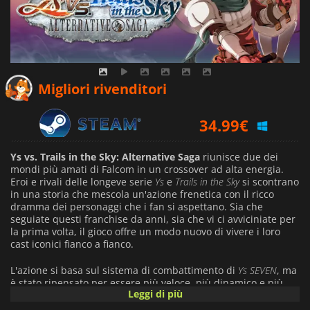
34.99
€
Migliori rivenditori
34.99
€
34.99
€
Ys vs. Trails in the Sky: Alternative Saga
riunisce due dei
mondi più amati di Falcom in un crossover ad alta energia.
Eroi e rivali delle longeve serie
Ys
e
Trails in the Sky
si scontrano
in una storia che mescola un'azione frenetica con il ricco
dramma dei personaggi che i fan si aspettano. Sia che
seguiate questi franchise da anni, sia che vi ci avviciniate per
la prima volta, il gioco offre un modo nuovo di vivere i loro
cast iconici fianco a fianco.
L'azione si basa sul sistema di combattimento di
Ys SEVEN
, ma
è stato ripensato per essere più veloce, più dinamico e più
Leggi di più
mobile. I giocatori possono saltare in aria per concatenare
combo, chiudere spazi o schivare gli attacchi nemici, creando