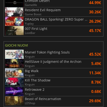
Crimson Desert
44.99€
Gamelife
Resident Evil Requiem
30.26€
Game Boost
DRAGON BALL Sparking! ZERO Super Limit Breaking NEO
26.29€
Yuplay
007 First Light
45.17€
LootBar
GIOCHI NUOVI
Marvel Tokon Fighting Souls
45.52€
Kinguin
HellSlave II Judgment of the Archon
5.49€
Kinguin
Big Walk
11.34€
Kinguin
Kill The Shadow
8.78€
Kinguin
Retrowave 2
0.68€
Kinguin
Beast of Reincarnation
29.69€
LDShop