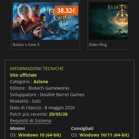
38.32
€
2
Baldur's Gate 3
Elden Ring
INFORMAZIONI TECNICHE
Sito ufficiale
Categorie :
Azione
Editore : Biotech Gameworks
Sviluppatore : Double Barrel Games
Modalità : Solo
Data di rilascio : 8 maggio 2026
Patch più recente:
20/05/26
Requisiti di Sistema
Minimi
Consigliati
OS:
Windows 10 (64-bit)
OS:
Windows 10/11 (64-bit)