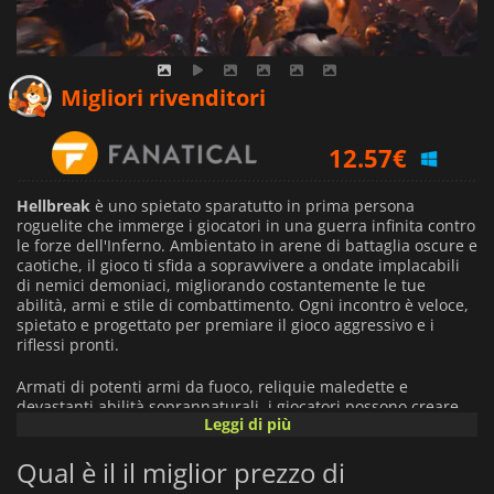
3.31
€
Migliori rivenditori
12.57
€
14.79
€
Hellbreak
è uno spietato sparatutto in prima persona
roguelite che immerge i giocatori in una guerra infinita contro
le forze dell'Inferno. Ambientato in arene di battaglia oscure e
caotiche, il gioco ti sfida a sopravvivere a ondate implacabili
di nemici demoniaci, migliorando costantemente le tue
abilità, armi e stile di combattimento. Ogni incontro è veloce,
spietato e progettato per premiare il gioco aggressivo e i
riflessi pronti.
Armati di potenti armi da fuoco, reliquie maledette e
devastanti abilità soprannaturali, i giocatori possono creare
Leggi di più
build di combattimento uniche su misura per il loro stile di
gioco preferito. Dagli esplosivi attacchi ravvicinati alla
Qual è il il miglior prezzo di
travolgente distruzione magica, ogni partita offre nuove
combinazioni di potenziamenti e abilità che cambiano