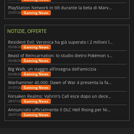
PlayStation Network in tilt durante la beta di Marvel Tōkon
Gaming News
25/07/26
NOTIZIE, OFFERTE
Resident Evil: Veronica ha già superato i 2 milioni liste dei desideri
Gaming News
05/08/26
Beast of Reincarnation: lo studio dietro Pokémon su una nuova strada
Gaming News
05/08/26
Big Walk, un viaggio all’insegna dell’amicizia
Gaming News
05/08/26
Warhammer 40.000: Dawn of War 4 presenta la fazione dei Necron
Gaming News
31/07/26
Forsaken Realms: Vahrin's Call esce dopo un decennio di sviluppo
Gaming News
28/07/26
Annunciato ufficialmente il DLC Hell Rising per Nioh 3
Gaming News
28/07/26