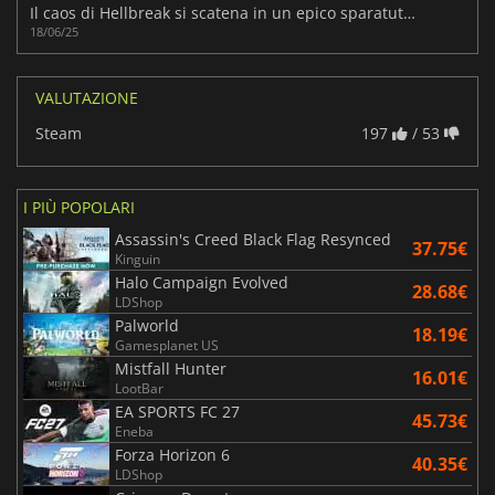
Il caos di Hellbreak si scatena in un epico sparatutto in arena
18/06/25
VALUTAZIONE
Steam
197
/ 53
I PIÙ POPOLARI
Assassin's Creed Black Flag Resynced
37.75€
Kinguin
Halo Campaign Evolved
28.68€
LDShop
Palworld
18.19€
Gamesplanet US
Mistfall Hunter
16.01€
LootBar
EA SPORTS FC 27
45.73€
Eneba
Forza Horizon 6
40.35€
LDShop