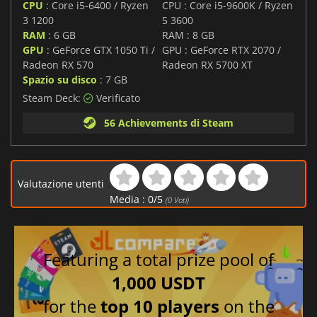
CPU
: Core i5-6400 / Ryzen
CPU : Core i5-9600K / Ryzen
3 1200
5 3600
RAM
: 6 GB
RAM : 8 GB
GPU
: GeForce GTX 1050 Ti /
GPU : GeForce RTX 2070 /
Radeon RX 570
Radeon RX 5700 XT
Spazio su disco
: 7 GB
Steam Deck:
Verificato
56 Achievements di Steam
Valutazione utenti
Media :
0
/
5
(
0
Voti)
Featuring a total prize pool of
1,000 USDT
for the
top 10 players
on the