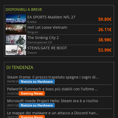
DISPONIBILI A BREVE
EA SPORTS Madden NFL 27
59.80€
Eneba
Hell Let Loose Vietnam
26.11€
Kinguin
The Sinking City 2
38.98€
Gamesplanet US
STEINS;GATE RE BOOT
53.99€
Steam
DI TENDENZA
Steam Frame: il prezzo trapelato spegne i sogni di un VR economico
Notizie su Hardware
04/08/26
Palworld: Sunreach e boss più stabili con l'ultimo update
Gaming News
31/07/26
Microsoft rivede Project Helix: Steam ora è a rischio
Notizie su Hardware
29/07/26
Le mappe dei malware e un attacco a Discord hanno colpito Meccha Chameleon
Gaming News
28/07/26