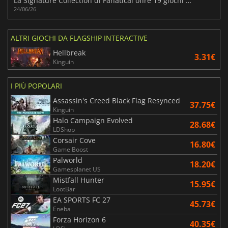
La Signature Collection di Fanatical offre 19 giochi per Steam a prezzi vantaggiosi
24/06/26
ALTRI GIOCHI DA FLAGSHIP INTERACTIVE
Hellbreak
3.31€
Kinguin
I PIÙ POPOLARI
Assassin's Creed Black Flag Resynced
37.75€
Kinguin
Halo Campaign Evolved
28.68€
LDShop
Corsair Cove
16.80€
Game Boost
Palworld
18.20€
Gamesplanet US
Mistfall Hunter
15.95€
LootBar
EA SPORTS FC 27
45.73€
Eneba
Forza Horizon 6
40.35€