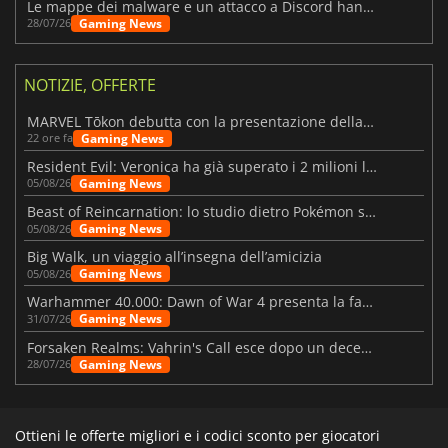
Le mappe dei malware e un attacco a Discord hanno colpito Meccha Chameleon
Gaming News
28/07/26
NOTIZIE, OFFERTE
MARVEL Tōkon debutta con la presentazione della roadmap per il primo anno
Gaming News
22 ore fa
Resident Evil: Veronica ha già superato i 2 milioni liste dei desideri
Gaming News
05/08/26
Beast of Reincarnation: lo studio dietro Pokémon su una nuova strada
Gaming News
05/08/26
Big Walk, un viaggio all’insegna dell’amicizia
Gaming News
05/08/26
Warhammer 40.000: Dawn of War 4 presenta la fazione dei Necron
Gaming News
31/07/26
Forsaken Realms: Vahrin's Call esce dopo un decennio di sviluppo
Gaming News
28/07/26
Ottieni le offerte migliori e i codici sconto per giocatori