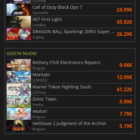
LDShop
Call of Duty Black Ops 7
24.99€
Gamelife
007 First Light
45.02€
LootBar
DRAGON BALL Sparking! ZERO Super Limit Breaking NEO
26.29€
Yuplay
GIOCHI NUOVI
ReStory Chill Electronics Repairs
9.06€
Kinguin
Montabi
12.09€
LOADED
Marvel Tokon Fighting Souls
41.22€
LDShop
Doloc Town
5.09€
Eneba
Akatori
7.78€
Kinguin
HellSlave 2 Judgment of the Archon
5.19€
Kinguin