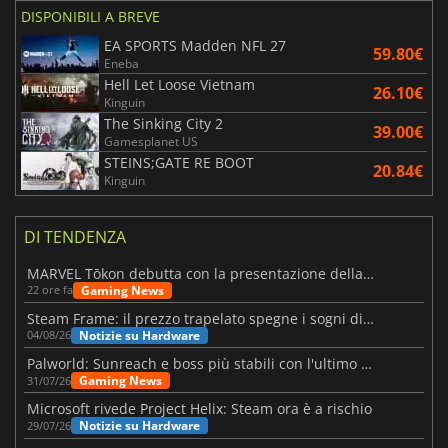
DISPONIBILI A BREVE
EA SPORTS Madden NFL 27
59.80€
Eneba
Hell Let Loose Vietnam
26.10€
Kinguin
The Sinking City 2
39.00€
Gamesplanet US
STEINS;GATE RE BOOT
20.84€
Kinguin
DI TENDENZA
MARVEL Tōkon debutta con la presentazione della roadmap per il primo anno
Gaming News
22 ore fa
Steam Frame: il prezzo trapelato spegne i sogni di un VR economico
Notizie su Hardware
04/08/26
Palworld: Sunreach e boss più stabili con l'ultimo update
Gaming News
31/07/26
Microsoft rivede Project Helix: Steam ora è a rischio
Notizie su Hardware
29/07/26