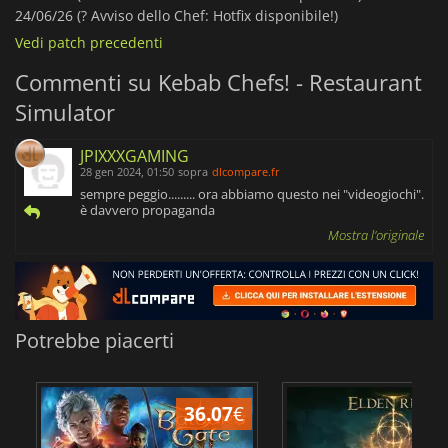
24/06/26 (?️ Avviso dello Chef: Hotfix disponibile!)
Vedi patch precedenti
Commenti su Kebab Chefs! - Restaurant
Simulator
JPIXXXGAMING
28 gen 2024, 01:50
sopra
dlcompare.fr
sempre peggio......... ora abbiamo questo nei "videogiochi".
è davvero propaganda
Mostra l'originale
Potrebbe piacerti
36.07
€
2