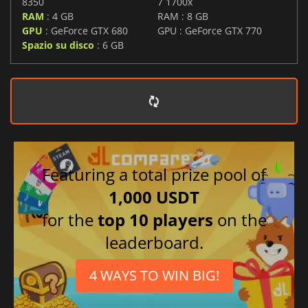
8350
7 1700x
RAM
: 4 GB
RAM : 8 GB
GPU
: GeForce GTX 680
GPU : GeForce GTX 770
Spazio su disco
: 6 GB
Featuring a total prize pool of
1,000 USDT
for the
top 10 players
on the
leaderboard.
4 WAYS TO WIN BIG!