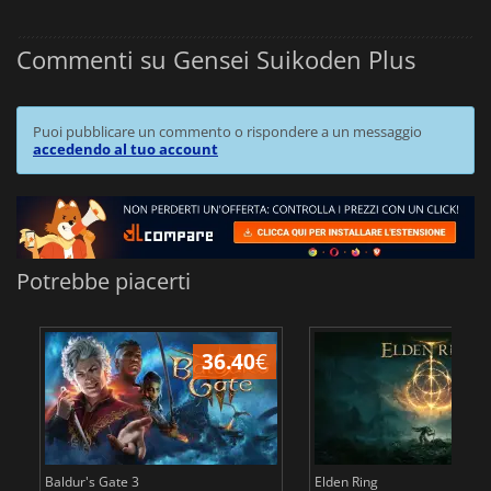
Commenti su Gensei Suikoden Plus
Puoi pubblicare un commento o rispondere a un messaggio
accedendo al tuo account
Potrebbe piacerti
36.40
€
2
Baldur's Gate 3
Elden Ring