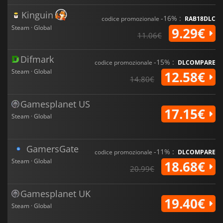
Kinguin
-16% :
codice promozionale
RAB18DLC
Steam · Global
9.29€
11.06€
Difmark
-15% :
codice promozionale
DLCOMPARE
Steam · Global
12.58€
14.80€
Gamesplanet US
17.15€
Steam · Global
GamersGate
-11% :
codice promozionale
DLCOMPARE
Steam · Global
18.68€
20.99€
Gamesplanet UK
19.40€
Steam · Global