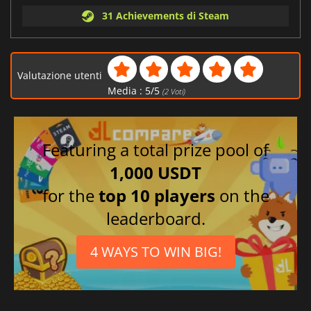
31 Achievements di Steam
Valutazione utenti
Media :
5
/
5
(
2
Voti)
Featuring a total prize pool of
1,000 USDT
for the
top 10 players
on the
leaderboard.
4 WAYS TO WIN BIG!