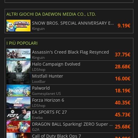
ALTRI GIOCHI DA DAEWON MEDIA CO., LTD.
SNOW BROS. SPECIAL ANNIVERSARY EDITION
9.19€
Kinguin
I PIÙ POPOLARI
Assassin's Creed Black Flag Resynced
37.75€
Kinguin
Halo Campaign Evolved
28.68€
LDShop
Mistfall Hunter
16.00€
LootBar
Palworld
18.19€
Gamesplanet US
Forza Horizon 6
40.35€
LDShop
EA SPORTS FC 27
45.73€
Eneba
DRAGON BALL Sparking! ZERO Super Limit Breaking NEO
25.68€
G2A
Call of Duty Black Ops 7