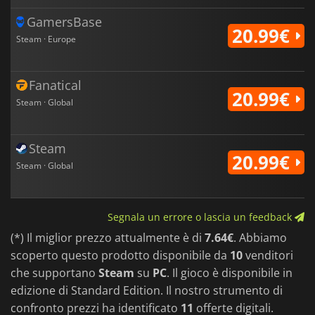
GamersBase
20.99€
Steam · Europe
Fanatical
20.99€
Steam · Global
Steam
20.99€
Steam · Global
Segnala un errore o lascia un feedback
(*) Il miglior prezzo attualmente è di
7.64€
. Abbiamo
scoperto questo prodotto disponibile da
10
venditori
che supportano
Steam
su
PC
. Il gioco è disponibile in
edizione di Standard Edition. Il nostro strumento di
confronto prezzi ha identificato
11
offerte digitali.