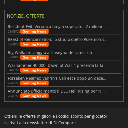
NOTIZIE, OFFERTE
Resident Evil: Veronica ha già superato i 2 milioni liste dei desideri
Gaming News
05/08/26
Beast of Reincarnation: lo studio dietro Pokémon su una nuova strada
Gaming News
05/08/26
Big Walk, un viaggio all’insegna dell’amicizia
Gaming News
05/08/26
Warhammer 40.000: Dawn of War 4 presenta la fazione dei Necron
Gaming News
31/07/26
Forsaken Realms: Vahrin's Call esce dopo un decennio di sviluppo
Gaming News
28/07/26
Annunciato ufficialmente il DLC Hell Rising per Nioh 3
Gaming News
28/07/26
Ottieni le offerte migliori e i codici sconto per giocatori
Iscriviti alla newsletter di DLCompare