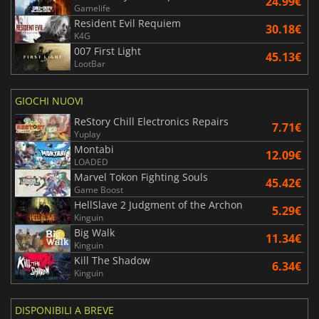
24.99€
Gamelife
Resident Evil Requiem
30.18€
K4G
007 First Light
45.13€
LootBar
GIOCHI NUOVI
ReStory Chill Electronics Repairs
7.71€
Yuplay
Montabi
12.09€
LOADED
Marvel Tokon Fighting Souls
45.42€
Game Boost
HellSlave 2 Judgment of the Archon
5.29€
Kinguin
Big Walk
11.34€
Kinguin
Kill The Shadow
6.34€
Kinguin
DISPONIBILI A BREVE