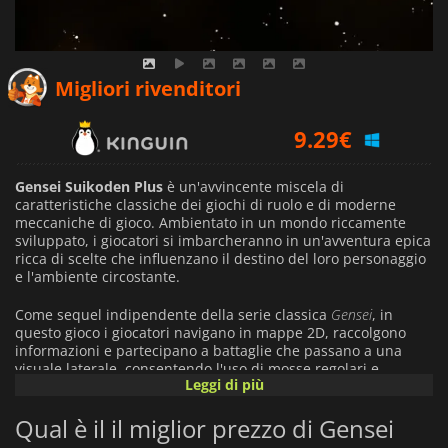
7.88
€
Migliori rivenditori
9.29
€
9.28
€
Gensei Suikoden Plus
è un'avvincente miscela di
caratteristiche classiche dei giochi di ruolo e di moderne
meccaniche di gioco. Ambientato in un mondo riccamente
sviluppato, i giocatori si imbarcheranno in un'avventura epica
ricca di scelte che influenzano il destino del loro personaggio
e l'ambiente circostante.
Come sequel indipendente della serie classica
Gensei
, in
questo gioco i giocatori navigano in mappe 2D, raccolgono
informazioni e partecipano a battaglie che passano a una
visuale laterale, consentendo l'uso di mosse regolari e
Leggi di più
speciali. Anche se sconfitti, i giocatori possono facilmente
rianimarsi e continuare la loro avventura. Con una grafica
Qual è il il miglior prezzo di Gensei
migliorata e un sistema di combattimento dinamico a turni,
Gensei Suikoden Plus
invita all'esplorazione di vasti paesaggi