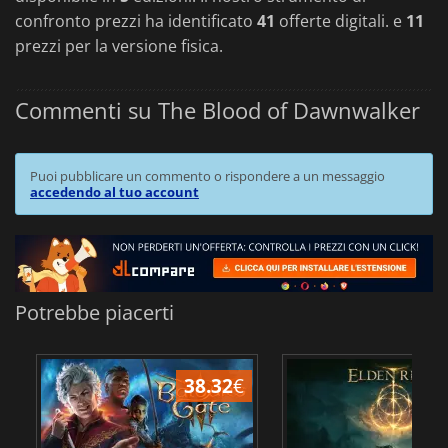
confronto prezzi ha identificato
41
offerte digitali. e
11
prezzi per la versione fisica.
Commenti su The Blood of Dawnwalker
Puoi pubblicare un commento o rispondere a un messaggio
accedendo al tuo account
Potrebbe piacerti
31.32
€
6.77
€