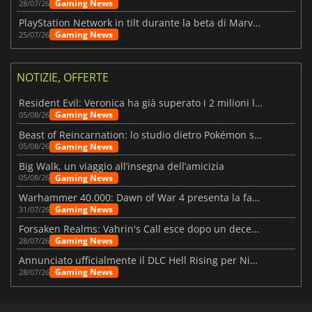
Gaming News
28/07/26
PlayStation Network in tilt durante la beta di Marvel Tōkon
Gaming News
25/07/26
NOTIZIE, OFFERTE
Resident Evil: Veronica ha già superato i 2 milioni liste dei desideri
Gaming News
05/08/26
Beast of Reincarnation: lo studio dietro Pokémon su una nuova strada
Gaming News
05/08/26
Big Walk, un viaggio all’insegna dell’amicizia
Gaming News
05/08/26
Warhammer 40.000: Dawn of War 4 presenta la fazione dei Necron
Gaming News
31/07/26
Forsaken Realms: Vahrin's Call esce dopo un decennio di sviluppo
Gaming News
28/07/26
Annunciato ufficialmente il DLC Hell Rising per Nioh 3
Gaming News
28/07/26