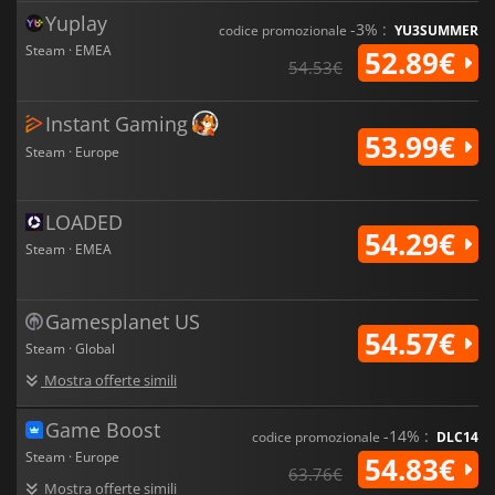
Yuplay
-3% :
codice promozionale
YU3SUMMER
Steam · EMEA
52.89€
54.53€
Instant Gaming
53.99€
Steam · Europe
LOADED
54.29€
Steam · EMEA
Gamesplanet US
54.57€
Steam · Global
Mostra offerte simili
Game Boost
-14% :
codice promozionale
DLC14
Steam · Europe
54.83€
63.76€
Mostra offerte simili