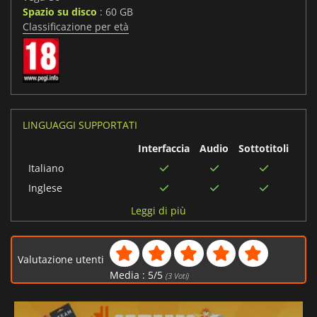
Spazio su disco
: 60 GB
Classificazione per età
LINGUAGGI SUPPORTATI
Interfaccia
Audio
Sottotitoli
Italiano
Inglese
Francese
Leggi di più
Portoghese
brasiliano
Valutazione utenti
Spagnolo
Media :
5
/
5
(
3
Voti)
Ceco
Ungherese