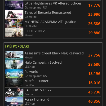
Little Nightmares VR Altered Echoes
17.77€
Gamesplanet US
Tales of Berseria Remastered
25.99€
Gamelife
MY HERO ACADEMIA All’s Justice
26.38€
HRKGAME
CODE VEIN 2
29.88€
Kinguin
I PIÙ POPOLARI
Assassin's Creed Black Flag Resynced
37.75€
Kinguin
Halo Campaign Evolved
28.68€
LDShop
Palworld
18.19€
Gamesplanet US
Mistfall Hunter
16.01€
LootBar
EA SPORTS FC 27
45.73€
Eneba
Forza Horizon 6
40.35€
LDShop