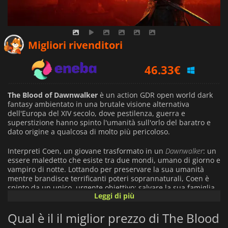
43.56
€
Migliori rivenditori
46.33
€
53.99
€
The Blood of Dawnwalker
è un action GDR open world dark
fantasy ambientato in una brutale visione alternativa
dell'Europa del XIV secolo, dove pestilenza, guerra e
superstizione hanno spinto l'umanità sull'orlo del baratro e
dato origine a qualcosa di molto più pericoloso.
Interpreti Coen, un giovane trasformato in un
Dawnwalker
: un
essere maledetto che esiste tra due mondi, umano di giorno e
vampiro di notte. Lottando per preservare la sua umanità
mentre brandisce terrificanti poteri soprannaturali, Coen è
spinto da un unico, urgente obiettivo: salvare la sua famiglia
Leggi di più
prima che il tempo finisca.
Qual è il il miglior prezzo di The Blood
Ambientato nell'inquietante valle di Vale Sangora, il gioco
fonde realismo medievale con horror gotico. Vampiri e altre