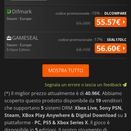
Difmark
-15% :
codice promozionale
DLCOMPARE
Steam · Europe
55.57€
65.38€
GAMESEAL
-17% :
codice promozionale
SEAL17DLC
Steam · Europe
56.60€
68.19€
Eclipse Edition
MOSTRA TUTTO
Segnala un errore o lascia un feedback
(*) Il miglior prezzo attualmente è di
40.96€
. Abbiamo
scoperto questo prodotto disponibile da
19
venditori
che supportano
5
sistemi DRM:
Xbox Live, Sony PSN,
Steam, XBox Play Anywhere & Digital Download
su
3
piattaforme -
PC, PS5 & Xbox Series X
. Il gioco è
disponibile in
5
edizioni. Il nostro strumento di