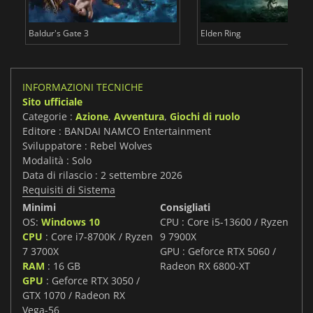
agmata
Total War WARHAMMER 3
INFORMAZIONI TECNICHE
Sito ufficiale
Categorie :
Azione
,
Avventura
,
Giochi di ruolo
Editore : BANDAI NAMCO Entertainment
Sviluppatore : Rebel Wolves
Modalità : Solo
Data di rilascio : 2 settembre 2026
Requisiti di Sistema
Minimi
Consigliati
OS:
Windows 10
CPU : Core i5-13600 / Ryzen
CPU
: Core i7-8700K / Ryzen
9 7900X
7 3700X
GPU : Geforce RTX 5060 /
RAM
: 16 GB
Radeon RX 6800-XT
GPU
: Geforce RTX 3050 /
GTX 1070 / Radeon RX
Vega-56