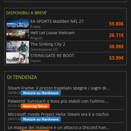
DISPONIBILI A BREVE
EA SPORTS Madden NFL 27
59.80€
Eneba
Hell Let Loose Vietnam
26.11€
Kinguin
The Sinking City 2
38.98€
Gamesplanet US
STEINS;GATE RE BOOT
53.99€
Steam
DI TENDENZA
Steam Frame: il prezzo trapelato spegne i sogni di un VR economico
Notizie su Hardware
04/08/26
Palworld: Sunreach e boss più stabili con l'ultimo update
Gaming News
31/07/26
Microsoft rivede Project Helix: Steam ora è a rischio
Notizie su Hardware
29/07/26
Le mappe dei malware e un attacco a Discord hanno colpito Meccha Chameleon