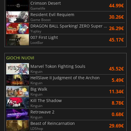
Crimson Desert
44.99€
Gamelife
Resident Evil Requiem
30.26€
Game Boost
DRAGON BALL Sparking! ZERO Super Limit Breaking NEO
26.29€
Yuplay
007 First Light
45.17€
LootBar
GIOCHI NUOVI
Marvel Tokon Fighting Souls
45.52€
Kinguin
HellSlave II Judgment of the Archon
5.49€
Kinguin
Big Walk
11.34€
Kinguin
Kill The Shadow
8.78€
Kinguin
Retrowave 2
0.68€
Kinguin
Beast of Reincarnation
29.69€
LDShop