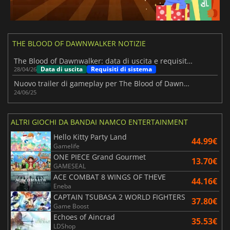
THE BLOOD OF DAWNWALKER NOTIZIE
The Blood of Dawnwalker: data di uscita e requisiti di sistema
Data di uscita
Requisiti di sistema
28/04/26
Nuovo trailer di gameplay per The Blood of Dawnwalker
24/06/25
ALTRI GIOCHI DA BANDAI NAMCO ENTERTAINMENT
Hello Kitty Party Land
44.99€
Gamelife
ONE PIECE Grand Gourmet
13.70€
GAMESEAL
ACE COMBAT 8 WINGS OF THEVE
44.16€
Eneba
CAPTAIN TSUBASA 2 WORLD FIGHTERS
37.80€
Game Boost
Echoes of Aincrad
35.53€
LDShop