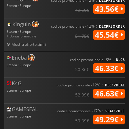
-12% :
codice promozionale
DLCPREORDER
Steam · Europe
43.56€
49.50€
Kinguin
-12% :
codice promozionale
DLCPREORDER
Steam · Europe
45.54€
51.75€
+ Bonus preordine
Mostra offerte simili
Eneba
-8% :
codice promozionale
DLC8
Steam · Europe
46.33€
50.36€
K4G
-12% :
codice promozionale
DLC12DEAL
Steam · Europe
46.63€
52.99€
GAMESEAL
-17% :
codice promozionale
SEAL17DLC
Steam · Europe
49.29€
59.39€