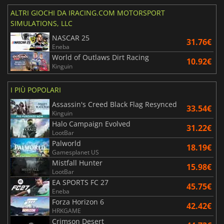
ALTRI GIOCHI DA IRACING.COM MOTORSPORT
SIMULATIONS, LLC
NASCAR 25
31.76€
Eneba
World of Outlaws Dirt Racing
10.92€
Kinguin
I PIÙ POPOLARI
Assassin's Creed Black Flag Resynced
33.54€
Kinguin
Halo Campaign Evolved
31.22€
LootBar
Palworld
18.19€
Gamesplanet US
Mistfall Hunter
15.98€
LootBar
EA SPORTS FC 27
45.75€
Eneba
Forza Horizon 6
42.42€
HRKGAME
Crimson Desert