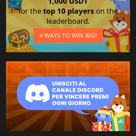
1,000 USDT
for the
top 10 players
on the
leaderboard.
4 WAYS TO WIN BIG!