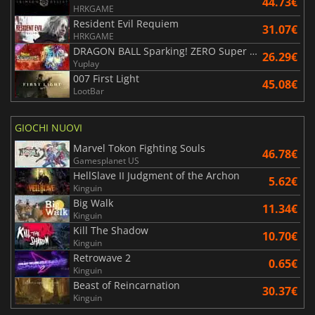
44.73€
HRKGAME
Resident Evil Requiem
31.07€
HRKGAME
DRAGON BALL Sparking! ZERO Super Limit Breaking NEO
26.29€
Yuplay
007 First Light
45.08€
LootBar
GIOCHI NUOVI
Marvel Tokon Fighting Souls
46.78€
Gamesplanet US
HellSlave II Judgment of the Archon
5.62€
Kinguin
Big Walk
11.34€
Kinguin
Kill The Shadow
10.70€
Kinguin
Retrowave 2
0.65€
Kinguin
Beast of Reincarnation
30.37€
Kinguin