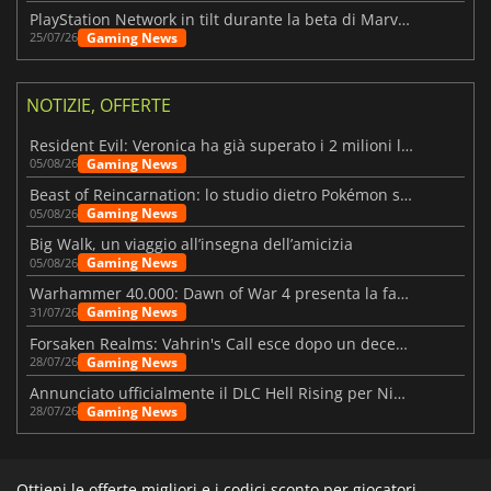
PlayStation Network in tilt durante la beta di Marvel Tōkon
Gaming News
25/07/26
NOTIZIE, OFFERTE
Resident Evil: Veronica ha già superato i 2 milioni liste dei desideri
Gaming News
05/08/26
Beast of Reincarnation: lo studio dietro Pokémon su una nuova strada
Gaming News
05/08/26
Big Walk, un viaggio all’insegna dell’amicizia
Gaming News
05/08/26
Warhammer 40.000: Dawn of War 4 presenta la fazione dei Necron
Gaming News
31/07/26
Forsaken Realms: Vahrin's Call esce dopo un decennio di sviluppo
Gaming News
28/07/26
Annunciato ufficialmente il DLC Hell Rising per Nioh 3
Gaming News
28/07/26
Ottieni le offerte migliori e i codici sconto per giocatori