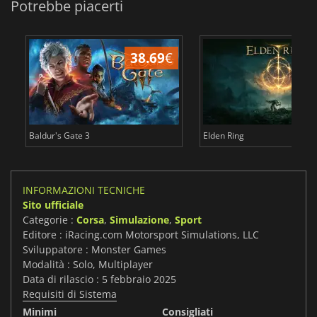
Potrebbe piacerti
38.69
€
2
Baldur's Gate 3
Elden Ring
INFORMAZIONI TECNICHE
Sito ufficiale
Categorie :
Corsa
,
Simulazione
,
Sport
Editore : iRacing.com Motorsport Simulations, LLC
Sviluppatore : Monster Games
Modalità : Solo, Multiplayer
Data di rilascio : 5 febbraio 2025
Requisiti di Sistema
Minimi
Consigliati