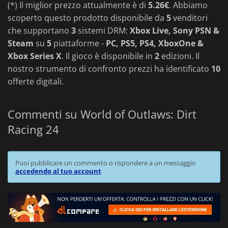
(*) Il miglior prezzo attualmente è di
5.26€
. Abbiamo
scoperto questo prodotto disponibile da
5
venditori
che supportano
3
sistemi DRM:
Xbox Live, Sony PSN &
Steam
su
5
piattaforme -
PC, PS5, PS4, XboxOne &
Xbox Series X
. Il gioco è disponibile in
2
edizioni. Il
nostro strumento di confronto prezzi ha identificato
10
offerte digitali.
Commenti su World of Outlaws: Dirt
Racing 24
Puoi pubblicare un commento o rispondere a un messaggio
accedendo al tuo account