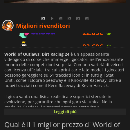
22.63
€
Migliori rivenditori
83.69
€
29.99
€
World of Outlaws: Dirt Racing 24
è un appassionante
videogioco di corse che immerge i giocatori nell'emozionante
mondo delle competizioni su pista. Con una varietà di veicoli
con licenza ufficiale, tra cui sprint car e late model, i giocatori
possono gareggiare su 51 tracciati iconici in tutti gli Stati
Uniti, come l'Eldora Speedway e il Knoxville Raceway, oltre a
nuovi tracciati come il Kern Raceway di Kevin Harvick.
Il gioco vanta una fisica realistica e superfici sterrate in
evoluzione, per garantire che ogni gara sia unica. Nella
modalità Carriera, i giocatori possono costruire e
Leggi di più
personalizzare le loro squadre da corsa, cercando di superare
l'impressionante record di Donny Schatz, 10 volte campione
Qual è il il miglior prezzo di World of
nazionale. Inoltre, una nuova modalità sfida permette ai
giocatori di competere direttamente contro Schatz.