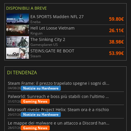
DISPONIBILI A BREVE
EA SPORTS Madden NFL 27
59.80€
Eneba
Hell Let Loose Vietnam
26.11€
Kinguin
The Sinking City 2
38.98€
Gamesplanet US
STEINS;GATE RE BOOT
53.99€
Steam
DI TENDENZA
Steam Frame: il prezzo trapelato spegne i sogni di un VR economico
Notizie su Hardware
04/08/26
Palworld: Sunreach e boss più stabili con l'ultimo update
Gaming News
31/07/26
Microsoft rivede Project Helix: Steam ora è a rischio
Notizie su Hardware
29/07/26
Le mappe dei malware e un attacco a Discord hanno colpito Meccha Chameleon
Gaming News
28/07/26