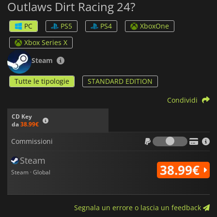
Outlaws Dirt Racing 24?
Con profonde opzioni multigiocatore e una grafica
straordinaria,
World of Outlaws: Dirt Racing 24
offre
PC
PS5
PS4
XboxOne
un'esperienza di gara coinvolgente ed emozionante per tutti
gli appassionati.
Xbox Series X
Steam
Tutte le tipologie
STANDARD EDITION
Condividi
CD Key
da
38.99€
Commiss
Commissioni
Steam
38.99€
Steam · Global
Segnala un errore o lascia un feedback