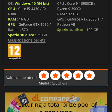
OS:
Windows 10 (64 bit)
CPU : Core 9-10980XE /
CPU
: Core i5-4430 / FX-
Ryzen 9 3900X
6300
RAM : 32 GB
RAM
: 16 GB
GPU : Geforce RTX 2080 Ti /
GPU
: GeForce GTX 1060 /
Radeon VII
Radeon 570
Spazio su disco
: 100 GB
Spazio su disco
: 35 GB
Classificazione per età
Valutazione utenti
Media :
5
/
5
(
2
Voti)
Featuring a total prize pool of