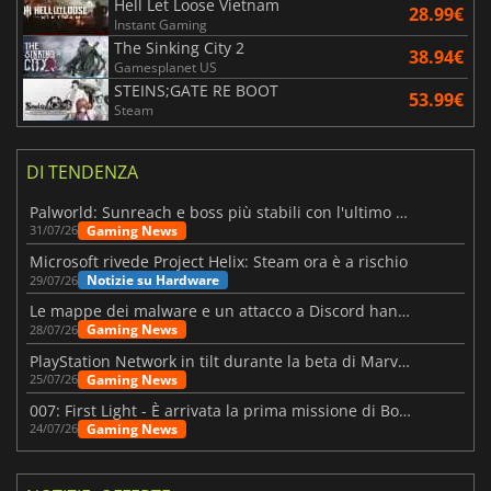
Hell Let Loose Vietnam
28.99€
Instant Gaming
The Sinking City 2
38.94€
Gamesplanet US
STEINS;GATE RE BOOT
53.99€
Steam
DI TENDENZA
Palworld: Sunreach e boss più stabili con l'ultimo update
Gaming News
31/07/26
Microsoft rivede Project Helix: Steam ora è a rischio
Notizie su Hardware
29/07/26
Le mappe dei malware e un attacco a Discord hanno colpito Meccha Chameleon
Gaming News
28/07/26
PlayStation Network in tilt durante la beta di Marvel Tōkon
Gaming News
25/07/26
007: First Light - È arrivata la prima missione di Bond dopo il lancio
Gaming News
24/07/26