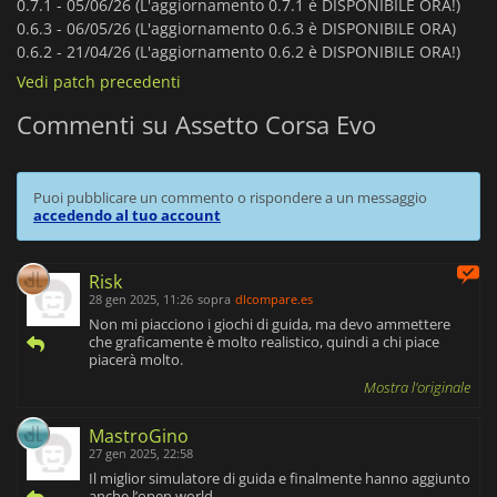
0.7.1 -
05/06/26 (L'aggiornamento 0.7.1 è DISPONIBILE ORA!)
0.6.3 -
06/05/26 (L'aggiornamento 0.6.3 è DISPONIBILE ORA)
0.6.2 -
21/04/26 (L'aggiornamento 0.6.2 è DISPONIBILE ORA!)
Vedi patch precedenti
Commenti su Assetto Corsa Evo
Puoi pubblicare un commento o rispondere a un messaggio
accedendo al tuo account
Risk
28 gen 2025, 11:26
sopra
dlcompare.es
Non mi piacciono i giochi di guida, ma devo ammettere
che graficamente è molto realistico, quindi a chi piace
piacerà molto.
Mostra l'originale
MastroGino
27 gen 2025, 22:58
Il miglior simulatore di guida e finalmente hanno aggiunto
anche l’open world