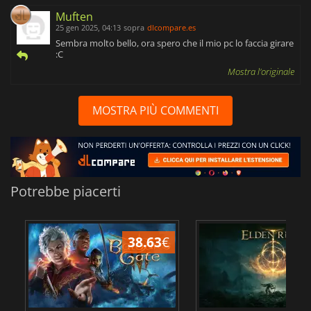
Muften
25 gen 2025, 04:13
sopra
dlcompare.es
Sembra molto bello, ora spero che il mio pc lo faccia girare
:C
Mostra l'originale
MOSTRA PIÙ COMMENTI
Potrebbe piacerti
38.63
€
2