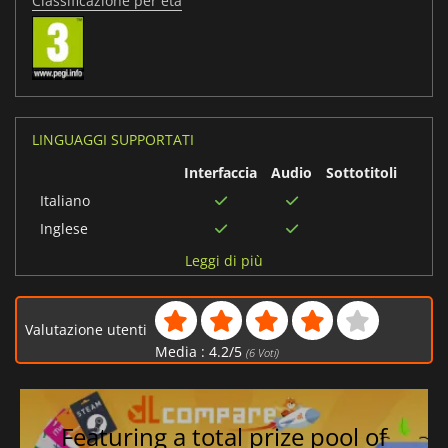
Classificazione per età
LINGUAGGI SUPPORTATI
Interfaccia
Audio
Sottotitoli
Italiano
Inglese
Francese
Leggi di più
Tedesco
Spagnolo
Valutazione utenti
Giapponese
Media :
4.2
/
5
(
6
Voti)
Coreano
Cinese semplificato
Cinese tradizionale
Featuring a total prize pool of