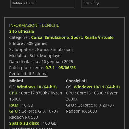
Baldur's Gate 3
Elden Ring
INFORMAZIONI TECNICHE
Sito ufficiale
Categorie :
Corsa
,
Simulazione
,
Sport
,
Realtà Virtuale
Editore : 505 games
Sviluppatore : Kunos Simulazioni
Modalità : Solo, Multiplayer
Data di rilascio : 16 gennaio 2025
Patch più recente:
0.7.1 - 05/06/26
Requisiti di Sistema
Minimi
Consigliati
OS:
Windows 10 (64-bit)
OS:
Windows 10/11 (64-bit)
CPU
: Core i7 8700k / Ryzen
CPU : Core i5 10500 / Ryzen
1500X
2600X
RAM
: 16 GB
GPU : GeForce RTX 2070 /
GPU
: GeForce GTX 1070 /
Radeon RX 5600
Radeon RX 580
Spazio su disco
: 100 GB