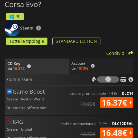
Corsa Evo?
Assetto Corsa Evo
promette gare esaltanti, una comunità
vivace e un supporto continuo con aggiornamenti regolari e
PC
nuovi contenuti. Preparatevi a guidare come mai prima d'ora!
Steam
Tutte le tipologie
STANDARD EDITION
Condividi
Account
CD Key
da
10.19€
da
16.37€
Commiss
Commissioni
Game Boost
-14% :
codice promozionale
DLC14
Steam · Rest of World
16.37€
19.03€
Mostra offerte simili
K4G
-12% :
codice promozionale
DLC12DEAL
Steam · Global
16.48€
18.73€
Mostra offerte simili