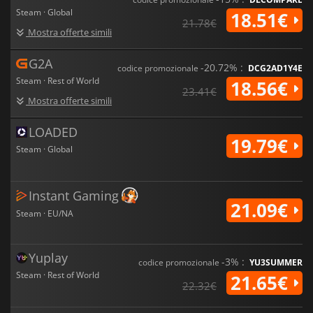
Steam · Global
18.51€
21.78€
Mostra offerte simili
G2A
-20.72% :
codice promozionale
DCG2AD1Y4E
Steam · Rest of World
18.56€
23.41€
Mostra offerte simili
LOADED
19.79€
Steam · Global
Instant Gaming
21.09€
Steam · EU/NA
Yuplay
-3% :
codice promozionale
YU3SUMMER
Steam · Rest of World
21.65€
22.32€