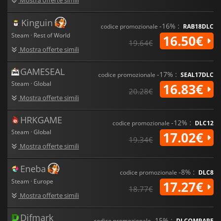
Kinguin
-16% :
codice promozionale
RAB18DLC
Steam · Rest of World
16.50€
19.64€
Mostra offerte simili
GAMESEAL
-17% :
codice promozionale
SEAL17DLC
Steam · Global
16.83€
20.28€
Mostra offerte simili
HRKGAME
-12% :
codice promozionale
DLC12
Steam · Global
17.02€
19.34€
Mostra offerte simili
Eneba
-8% :
codice promozionale
DLC8
Steam · Europe
17.27€
18.77€
Mostra offerte simili
Difmark
-15% :
codice promozionale
DLCOMPARE