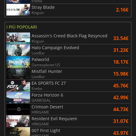
Eneba
Stray Blade
2.16€
Kinguin
I PIÙ POPOLARI
Assassin's Creed Black Flag Resynced
33.54€
Kinguin
Halo Campaign Evolved
31.23€
LootBar
Palworld
18.17€
Gamesplanet US
Mistfall Hunter
15.98€
LootBar
EA SPORTS FC 27
45.76€
Eneba
Forza Horizon 6
42.99€
GAMESEAL
Crimson Desert
44.73€
HRKGAME
Resident Evil Requiem
31.07€
HRKGAME
007 First Light
43.97€
HRKGAME