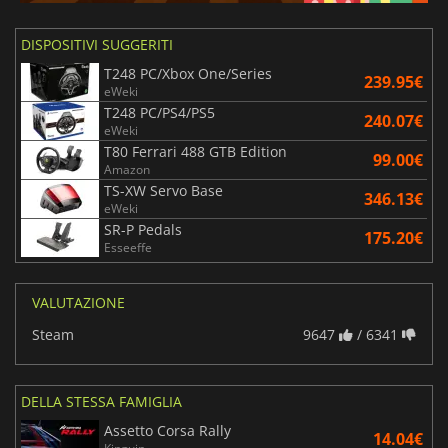
DISPOSITIVI SUGGERITI
T248 PC/Xbox One/Series
239.95€
eWeki
T248 PC/PS4/PS5
240.07€
eWeki
T80 Ferrari 488 GTB Edition
99.00€
Amazon
TS-XW Servo Base
346.13€
eWeki
SR-P Pedals
175.20€
Esseeffe
VALUTAZIONE
Steam
9647
/ 6341
DELLA STESSA FAMIGLIA
Assetto Corsa Rally
14.04€