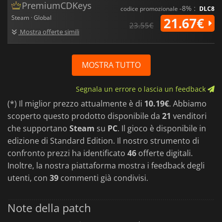
PremiumCDKeys
-8% :
codice promozionale
DLC8
Steam · Global
21.67€
23.55€
Mostra offerte simili
MOSTRA TUTTO
Segnala un errore o lascia un feedback
(*) Il miglior prezzo attualmente è di
10.19€
. Abbiamo
scoperto questo prodotto disponibile da
21
venditori
che supportano
Steam
su
PC
. Il gioco è disponibile in
edizione di Standard Edition. Il nostro strumento di
confronto prezzi ha identificato
46
offerte digitali.
Inoltre, la nostra piattaforma mostra i feedback degli
utenti, con
39
commenti già condivisi.
Note della patch