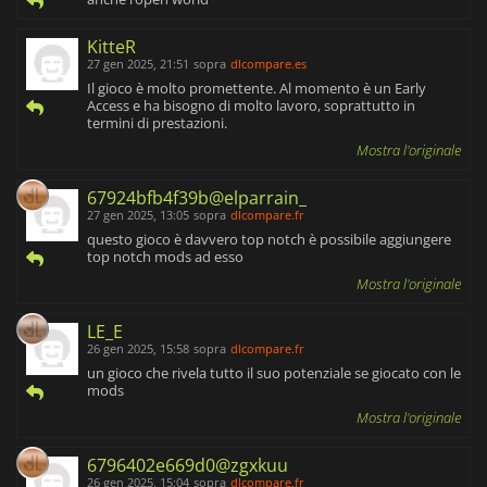
KitteR
27 gen 2025, 21:51
sopra
dlcompare.es
Il gioco è molto promettente. Al momento è un Early
Access e ha bisogno di molto lavoro, soprattutto in
termini di prestazioni.
Mostra l'originale
67924bfb4f39b@elparrain_
27 gen 2025, 13:05
sopra
dlcompare.fr
questo gioco è davvero top notch è possibile aggiungere
top notch mods ad esso
Mostra l'originale
LE_E
26 gen 2025, 15:58
sopra
dlcompare.fr
un gioco che rivela tutto il suo potenziale se giocato con le
mods
Mostra l'originale
6796402e669d0@zgxkuu
26 gen 2025, 15:04
sopra
dlcompare.fr