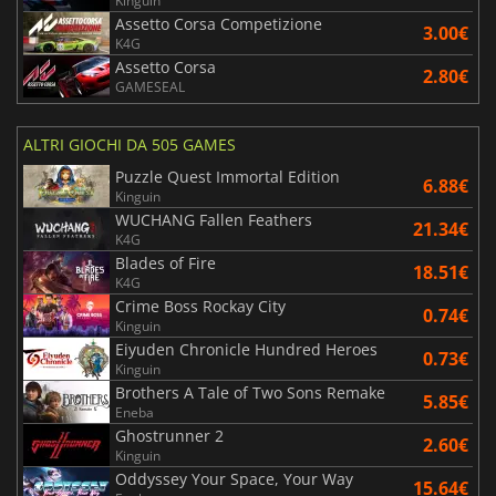
Kinguin
Assetto Corsa Competizione
3.00€
K4G
Assetto Corsa
2.80€
GAMESEAL
ALTRI GIOCHI DA 505 GAMES
Puzzle Quest Immortal Edition
6.88€
Kinguin
WUCHANG Fallen Feathers
21.34€
K4G
Blades of Fire
18.51€
K4G
Crime Boss Rockay City
0.74€
Kinguin
Eiyuden Chronicle Hundred Heroes
0.73€
Kinguin
Brothers A Tale of Two Sons Remake
5.85€
Eneba
Ghostrunner 2
2.60€
Kinguin
Oddyssey Your Space, Your Way
15.64€