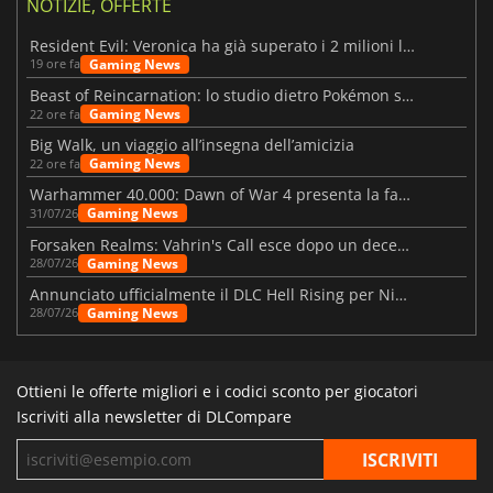
NOTIZIE, OFFERTE
Resident Evil: Veronica ha già superato i 2 milioni liste dei desideri
Gaming News
19 ore fa
Beast of Reincarnation: lo studio dietro Pokémon su una nuova strada
Gaming News
22 ore fa
Big Walk, un viaggio all’insegna dell’amicizia
Gaming News
22 ore fa
Warhammer 40.000: Dawn of War 4 presenta la fazione dei Necron
Gaming News
31/07/26
Forsaken Realms: Vahrin's Call esce dopo un decennio di sviluppo
Gaming News
28/07/26
Annunciato ufficialmente il DLC Hell Rising per Nioh 3
Gaming News
28/07/26
Ottieni le offerte migliori e i codici sconto per giocatori
Iscriviti alla newsletter di DLCompare