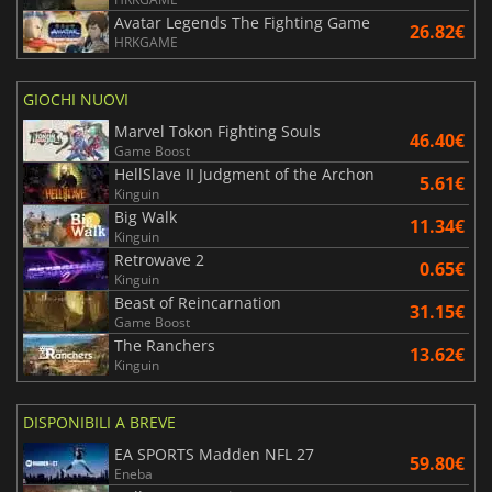
Avatar Legends The Fighting Game
26.82€
HRKGAME
GIOCHI NUOVI
Marvel Tokon Fighting Souls
46.40€
Game Boost
HellSlave II Judgment of the Archon
5.61€
Kinguin
Big Walk
11.34€
Kinguin
Retrowave 2
0.65€
Kinguin
Beast of Reincarnation
31.15€
Game Boost
The Ranchers
13.62€
Kinguin
DISPONIBILI A BREVE
EA SPORTS Madden NFL 27
59.80€
Eneba