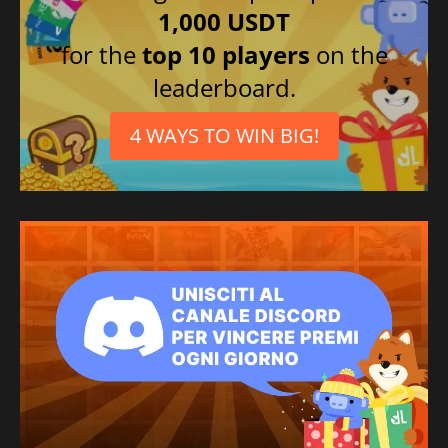
1,000 USDT
for the
top 10 players
on the
leaderboard.
4 WAYS TO WIN BIG!