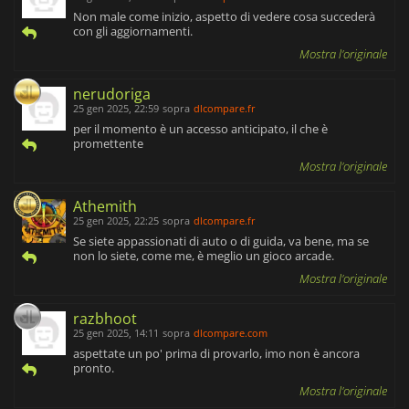
Non male come inizio, aspetto di vedere cosa succederà
con gli aggiornamenti.
Mostra l'originale
nerudoriga
25 gen 2025, 22:59
sopra
dlcompare.fr
per il momento è un accesso anticipato, il che è
promettente
Mostra l'originale
Athemith
25 gen 2025, 22:25
sopra
dlcompare.fr
Se siete appassionati di auto o di guida, va bene, ma se
non lo siete, come me, è meglio un gioco arcade.
Mostra l'originale
razbhoot
25 gen 2025, 14:11
sopra
dlcompare.com
aspettate un po' prima di provarlo, imo non è ancora
pronto.
Mostra l'originale