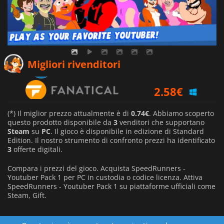
0.74
€
Migliori rivenditori
2.58
€
5.40
€
(*) Il miglior prezzo attualmente è di
0.74€
. Abbiamo scoperto
questo prodotto disponibile da
3
venditori che supportano
Steam
su
PC
. Il gioco è disponibile in edizione di Standard
Edition. Il nostro strumento di confronto prezzi ha identificato
3
offerte digitali.
Compara i prezzi del gioco. Acquista SpeedRunners -
Youtuber Pack 1 per PC in custodia o codice licenza. Attiva
SpeedRunners - Youtuber Pack 1 su piattaforme ufficiali come
Steam, Gift.