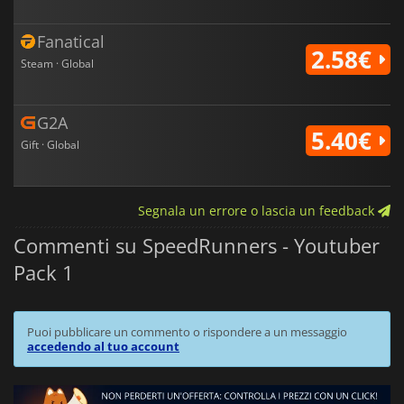
Fanatical
2.58€
Steam · Global
G2A
5.40€
Gift · Global
Segnala un errore o lascia un feedback
Commenti su SpeedRunners - Youtuber
Pack 1
Puoi pubblicare un commento o rispondere a un messaggio
accedendo al tuo account