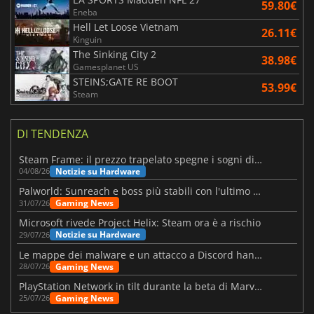
59.80€
Eneba
Hell Let Loose Vietnam
26.11€
Kinguin
The Sinking City 2
38.98€
Gamesplanet US
STEINS;GATE RE BOOT
53.99€
Steam
DI TENDENZA
Steam Frame: il prezzo trapelato spegne i sogni di un VR economico
Notizie su Hardware
04/08/26
Palworld: Sunreach e boss più stabili con l'ultimo update
Gaming News
31/07/26
Microsoft rivede Project Helix: Steam ora è a rischio
Notizie su Hardware
29/07/26
Le mappe dei malware e un attacco a Discord hanno colpito Meccha Chameleon
Gaming News
28/07/26
PlayStation Network in tilt durante la beta di Marvel Tōkon
Gaming News
25/07/26