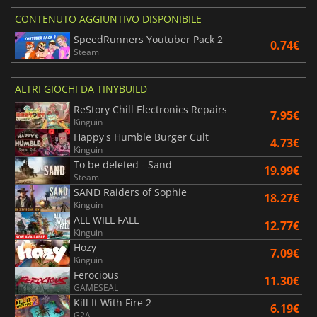
CONTENUTO AGGIUNTIVO DISPONIBILE
SpeedRunners Youtuber Pack 2
0.74€
Steam
ALTRI GIOCHI DA TINYBUILD
ReStory Chill Electronics Repairs
7.95€
Kinguin
Happy's Humble Burger Cult
4.73€
Kinguin
To be deleted - Sand
19.99€
Steam
SAND Raiders of Sophie
18.27€
Kinguin
ALL WILL FALL
12.77€
Kinguin
Hozy
7.09€
Kinguin
Ferocious
11.30€
GAMESEAL
Kill It With Fire 2
6.19€
G2A