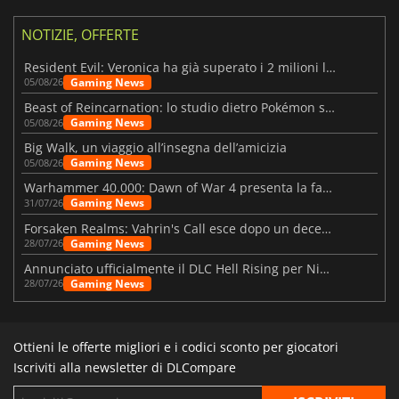
NOTIZIE, OFFERTE
Resident Evil: Veronica ha già superato i 2 milioni liste dei desideri
Gaming News
05/08/26
Beast of Reincarnation: lo studio dietro Pokémon su una nuova strada
Gaming News
05/08/26
Big Walk, un viaggio all’insegna dell’amicizia
Gaming News
05/08/26
Warhammer 40.000: Dawn of War 4 presenta la fazione dei Necron
Gaming News
31/07/26
Forsaken Realms: Vahrin's Call esce dopo un decennio di sviluppo
Gaming News
28/07/26
Annunciato ufficialmente il DLC Hell Rising per Nioh 3
Gaming News
28/07/26
Ottieni le offerte migliori e i codici sconto per giocatori
Iscriviti alla newsletter di DLCompare