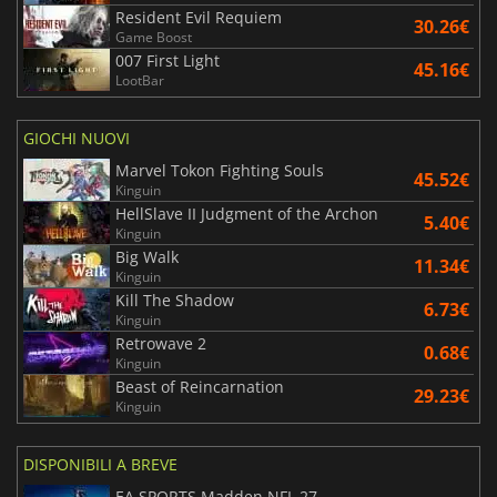
Resident Evil Requiem
30.26€
Game Boost
007 First Light
45.16€
LootBar
GIOCHI NUOVI
Marvel Tokon Fighting Souls
45.52€
Kinguin
HellSlave II Judgment of the Archon
5.40€
Kinguin
Big Walk
11.34€
Kinguin
Kill The Shadow
6.73€
Kinguin
Retrowave 2
0.68€
Kinguin
Beast of Reincarnation
29.23€
Kinguin
DISPONIBILI A BREVE
EA SPORTS Madden NFL 27