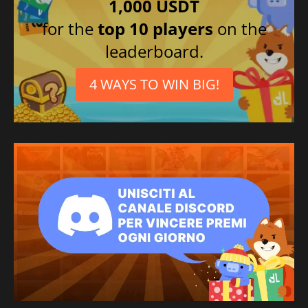
1,000 USDT
for the
top 10 players
on the
leaderboard.
4 WAYS TO WIN BIG!