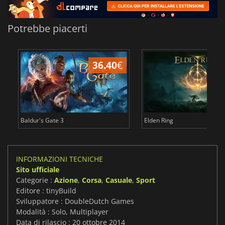
Potrebbe piacerti
36.40
€
2
Baldur's Gate 3
Elden Ring
INFORMAZIONI TECNICHE
Sito ufficiale
Categorie :
Azione
,
Corsa
,
Casuale
,
Sport
Editore : tinyBuild
Sviluppatore : DoubleDutch Games
Modalità : Solo, Multiplayer
Data di rilascio : 20 ottobre 2014