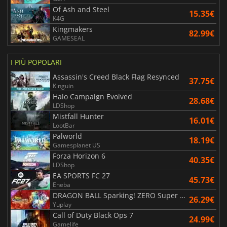
Of Ash and Steel
15.35€
K4G
Kingmakers
82.99€
GAMESEAL
I PIÙ POPOLARI
Assassin's Creed Black Flag Resynced
37.75€
Kinguin
Halo Campaign Evolved
28.68€
LDShop
Mistfall Hunter
16.01€
LootBar
Palworld
18.19€
Gamesplanet US
Forza Horizon 6
40.35€
LDShop
EA SPORTS FC 27
45.73€
Eneba
DRAGON BALL Sparking! ZERO Super Limit Breaking NEO
26.29€
Yuplay
Call of Duty Black Ops 7
24.99€
Gamelife