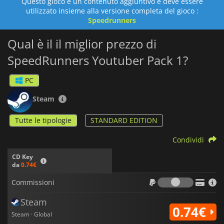
Questo gioco è un contenuto aggiuntivo e deve essere
utilizzato insieme alla versione completa del gioco :
Speedrunners
Qual è il il miglior prezzo di
SpeedRunners Youtuber Pack 1?
PC
Steam
Tutte le tipologie
STANDARD EDITION
Condividi
CD Key
da
0.74€
Commiss
Commissioni
Steam
0.74€
Steam · Global