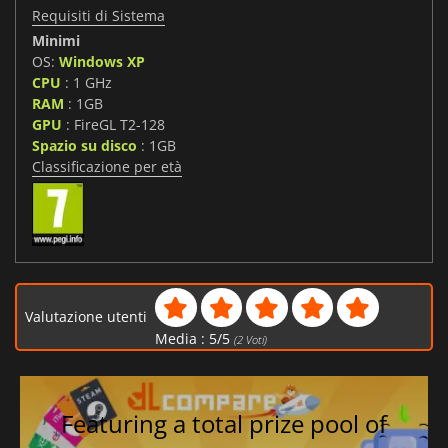
Requisiti di Sistema
Minimi
OS:
Windows XP
CPU
: 1 GHz
RAM
: 1GB
GPU
: FireGL T2-128
Spazio su disco
: 1GB
Classificazione per età
Valutazione utenti
Media :
5
/
5
(
2
Voti)
Featuring a total prize pool of