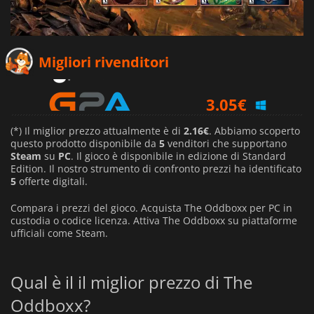
2.16
€
Migliori rivenditori
3.05
€
12.99
€
(*) Il miglior prezzo attualmente è di
2.16€
. Abbiamo scoperto
questo prodotto disponibile da
5
venditori che supportano
Steam
su
PC
. Il gioco è disponibile in edizione di Standard
Edition. Il nostro strumento di confronto prezzi ha identificato
5
offerte digitali.
Compara i prezzi del gioco. Acquista The Oddboxx per PC in
custodia o codice licenza. Attiva The Oddboxx su piattaforme
ufficiali come Steam.
Qual è il il miglior prezzo di The
Oddboxx?