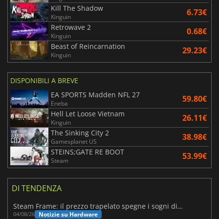
Kill The Shadow
6.73€
Kinguin
Retrowave 2
0.68€
Kinguin
Beast of Reincarnation
29.23€
Kinguin
DISPONIBILI A BREVE
EA SPORTS Madden NFL 27
59.80€
Eneba
Hell Let Loose Vietnam
26.11€
Kinguin
The Sinking City 2
38.98€
Gamesplanet US
STEINS;GATE RE BOOT
53.99€
Steam
DI TENDENZA
Steam Frame: il prezzo trapelato spegne i sogni di un VR economico
Notizie su Hardware
04/08/26