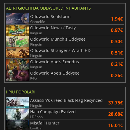
ALTRI GIOCHI DA ODDWORLD INHABITANTS
Oddworld Soulstorm
1.94€
Gamelife
Oddworld New ’n’ Tasty
0.97€
Kinguin
Oddworld Munch's Oddysee
0.30€
Kinguin
Oddworld Stranger's Wrath HD
0.51€
Kinguin
Oddworld Abe's Exoddus
0.21€
Kinguin
Oddworld Abe's Oddysee
0.26€
K4G
I PIÙ POPOLARI
Assassin's Creed Black Flag Resynced
37.75€
Kinguin
Halo Campaign Evolved
28.68€
LDShop
Mistfall Hunter
16.01€
LootBar