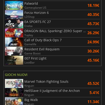
Palworld
18.19€
Gamesplanet US
Forza Horizon 6
40.35€
LDShop
EA SPORTS FC 27
45.73€
Eneba
DRAGON BALL Sparking! ZERO Super Limit Breaking NEO
26.29€
Yuplay
Call of Duty Black Ops 7
24.99€
Gamelife
Resident Evil Requiem
30.26€
Game Boost
007 First Light
45.16€
LootBar
GIOCHI NUOVI
Marvel Tokon Fighting Souls
45.52€
Kinguin
HellSlave II Judgment of the Archon
5.41€
Kinguin
Big Walk
11.34€
Kinguin