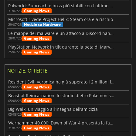
Palworld: Sunreach e boss più stabili con l'ultimo update
Gaming News
31/07/26
Microsoft rivede Project Helix: Steam ora è a rischio
Notizie su Hardware
29/07/26
Le mappe dei malware e un attacco a Discord hanno colpito Meccha Chameleon
Gaming News
28/07/26
PlayStation Network in tilt durante la beta di Marvel Tōkon
Gaming News
25/07/26
NOTIZIE, OFFERTE
Resident Evil: Veronica ha già superato i 2 milioni liste dei desideri
Gaming News
05/08/26
Beast of Reincarnation: lo studio dietro Pokémon su una nuova strada
Gaming News
05/08/26
Big Walk, un viaggio all’insegna dell’amicizia
Gaming News
05/08/26
Warhammer 40.000: Dawn of War 4 presenta la fazione dei Necron
Gaming News
31/07/26