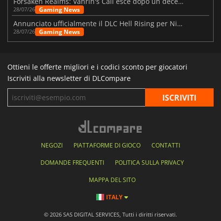
Forsaken Realms: Vahrin's Call esce dopo un decennio di sviluppo
Gaming News
28/07/26
Annunciato ufficialmente il DLC Hell Rising per Nioh 3
Gaming News
28/07/26
Ottieni le offerte migliori e i codici sconto per giocatori
Iscriviti alla newsletter di DLCompare
NEGOZI
PIATTAFORME DI GIOCO
CONTATTI
DOMANDE FREQUENTI
POLITICA SULLA PRIVACY
MAPPA DEL SITO
ITALY
© 2026 SAS DIGITAL SERVICES, Tutti i diritti riservati.