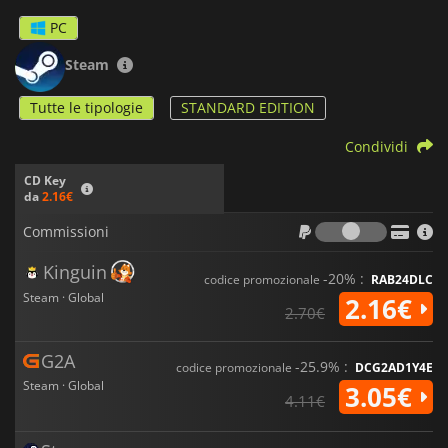
PC
Steam
Tutte le tipologie
STANDARD EDITION
Condividi
CD Key
da
2.16€
Commiss
Commissioni
Kinguin
-20% :
codice promozionale
RAB24DLC
Steam · Global
2.16€
2.70€
G2A
-25.9% :
codice promozionale
DCG2AD1Y4E
Steam · Global
3.05€
4.11€