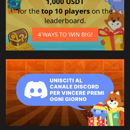
1,000 USDT
for the
top 10 players
on the
leaderboard.
4 WAYS TO WIN BIG!