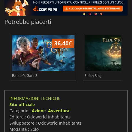
Potrebbe piacerti
36.40
€
2
Baldur's Gate 3
Elden Ring
INFORMAZIONI TECNICHE
Sito ufficiale
Categorie :
Azione
,
Avventura
Editore : Oddworld Inhabitants
Sviluppatore : Oddworld Inhabitants
Modalità : Solo